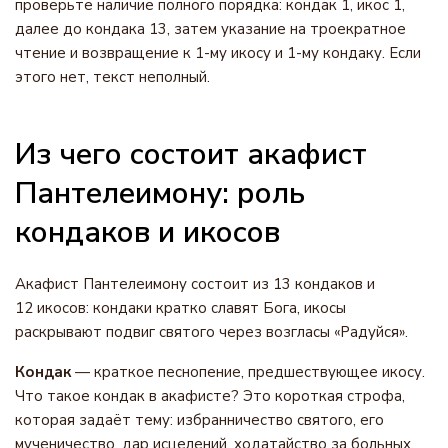
проверьте наличие полного порядка: кондак 1, икос 1,
далее до кондака 13, затем указание на троекратное
чтение и возвращение к 1-му икосу и 1-му кондаку. Если
этого нет, текст неполный.
Из чего состоит акафист
Пантелеимону: роль
кондаков и икосов
Акафист Пантелеимону состоит из 13 кондаков и
12 икосов: кондаки кратко славят Бога, икосы
раскрывают подвиг святого через возгласы «Радуйся».
Кондак
— краткое песнопение, предшествующее икосу.
Что такое кондак в акафисте? Это короткая строфа,
которая задаёт тему: избранничество святого, его
мученичество, дар исцелений, ходатайство за больных.