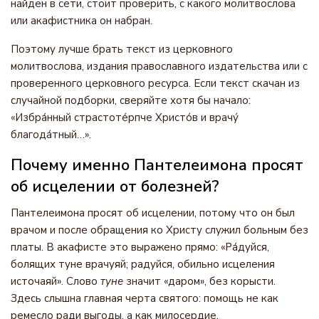
найден в сети, стоит проверить, с какого молитвослова
или акафистника он набран.
Поэтому лучше брать текст из церковного
молитвослова, издания православного издательства или с
проверенного церковного ресурса. Если текст скачан из
случайной подборки, сверяйте хотя бы начало:
«Избра́нный страстоте́рпче Христо́в и врачу́
благода́тный…».
Почему именно Пантелеимона просят
об исцелении от болезней?
Пантелеимона просят об исцелении, потому что он был
врачом и после обращения ко Христу служил больным без
платы. В акафисте это выражено прямо: «Ра́дуйся,
болящих туне врачуяй; радуйся, обильно исцеления
источаяй». Слово
туне
значит «даром», без корысти.
Здесь слышна главная черта святого: помощь не как
ремесло ради выгоды, а как милосердие.