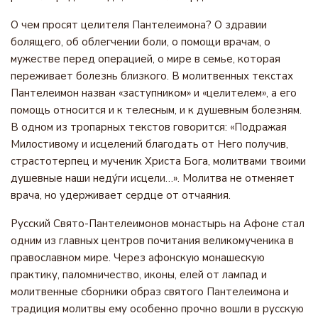
О чем просят целителя Пантелеимона? О здравии
болящего, об облегчении боли, о помощи врачам, о
мужестве перед операцией, о мире в семье, которая
переживает болезнь близкого. В молитвенных текстах
Пантелеимон назван «заступником» и «целителем», а его
помощь относится и к телесным, и к душевным болезням.
В одном из тропарных текстов говорится: «Подражая
Милостивому и исцелений благодать от Него получив,
страстотерпец и мученик Христа Бога, молитвами твоими
душевные наши неду́ги исцели…». Молитва не отменяет
врача, но удерживает сердце от отчаяния.
Русский Свято-Пантелеимонов монастырь на Афоне стал
одним из главных центров почитания великомученика в
православном мире. Через афонскую монашескую
практику, паломничество, иконы, елей от лампад и
молитвенные сборники образ святого Пантелеимона и
традиция молитвы ему особенно прочно вошли в русскую