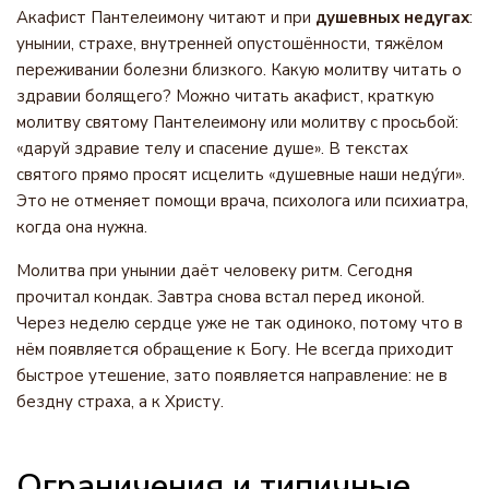
Акафист Пантелеимону читают и при
душевных недугах
:
унынии, страхе, внутренней опустошённости, тяжёлом
переживании болезни близкого. Какую молитву читать о
здравии болящего? Можно читать акафист, краткую
молитву святому Пантелеимону или молитву с просьбой:
«даруй здравие телу и спасение душе». В текстах
святого прямо просят исцелить «душевные наши неду́ги».
Это не отменяет помощи врача, психолога или психиатра,
когда она нужна.
Молитва при унынии даёт человеку ритм. Сегодня
прочитал кондак. Завтра снова встал перед иконой.
Через неделю сердце уже не так одиноко, потому что в
нём появляется обращение к Богу. Не всегда приходит
быстрое утешение, зато появляется направление: не в
бездну страха, а к Христу.
Ограничения и типичные