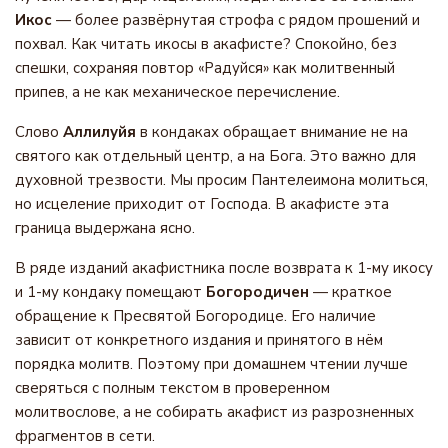
Икос
— более развёрнутая строфа с рядом прошений и
похвал. Как читать икосы в акафисте? Спокойно, без
спешки, сохраняя повтор «Радуйся» как молитвенный
припев, а не как механическое перечисление.
Слово
Аллилуйя
в кондаках обращает внимание не на
святого как отдельный центр, а на Бога. Это важно для
духовной трезвости. Мы просим Пантелеимона молиться,
но исцеление приходит от Господа. В акафисте эта
граница выдержана ясно.
В ряде изданий акафистника после возврата к 1-му икосу
и 1-му кондаку помещают
Богородичен
— краткое
обращение к Пресвятой Богородице. Его наличие
зависит от конкретного издания и принятого в нём
порядка молитв. Поэтому при домашнем чтении лучше
сверяться с полным текстом в проверенном
молитвослове, а не собирать акафист из разрозненных
фрагментов в сети.