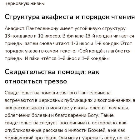
церковную жизнь.
Структура акафиста и порядок чтения
Акафист Пантелеимону имеет устойчивую структуру:
13 кондаков и 12 икосов. В финале 13-й кондак читается
трижды, затем снова читают 1-й икос и 1-й кондак. Этот
порядок указан в самом тексте: «Сей конда́к глаго́лется
три́жды. И па́ки чте́тся 1–й и́кос и 1–й конда́к».
Свидетельства помощи: как
относиться трезво
Свидетельства помощи святого Пантелеимона
встречаются в церковных публикациях и воспоминаниях: в
них рассказывают о молитве у иконы, елее от лампады,
облегчении болезни и благодарении Богу. Такие
свидетельства следует воспринимать осторожно: как
опубликованные рассказы о милости Божией, а не как
медицинский протокол. Они могут укрепить веру, но не