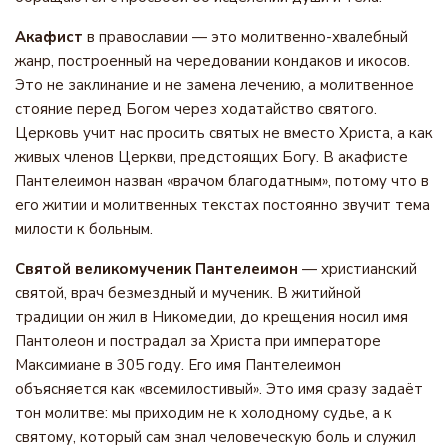
Акафист
в православии — это молитвенно-хвалебный
жанр, построенный на чередовании кондаков и икосов.
Это не заклинание и не замена лечению, а молитвенное
стояние перед Богом через ходатайство святого.
Церковь учит нас просить святых не вместо Христа, а как
живых членов Церкви, предстоящих Богу. В акафисте
Пантелеимон назван «врачом благодатным», потому что в
его житии и молитвенных текстах постоянно звучит тема
милости к больным.
Святой великомученик Пантелеимон
— христианский
святой, врач безмездный и мученик. В житийной
традиции он жил в Никомедии, до крещения носил имя
Пантолеон и пострадал за Христа при императоре
Максимиане в 305 году. Его имя Пантелеимон
объясняется как «всемилостивый». Это имя сразу задаёт
тон молитве: мы приходим не к холодному судье, а к
святому, который сам знал человеческую боль и служил