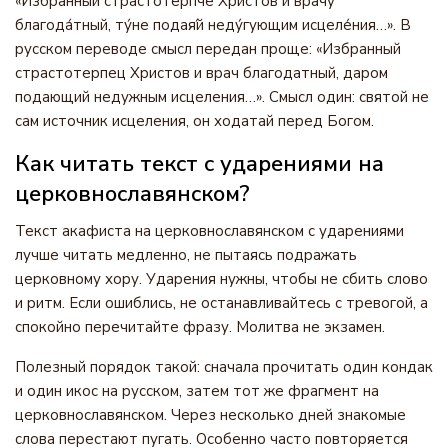
«Избра́нный страстоте́рпче Христо́в и врачу́
благода́тный, ту́не подая́й неду́гующим исцеле́ния…». В
русском переводе смысл передан проще: «Избранный
страстотерпец Христов и врач благодатный, даром
подающий недужным исцеления…». Смысл один: святой не
сам источник исцеления, он ходатай перед Богом.
Как читать текст с ударениями на
церковнославянском?
Текст акафиста на церковнославянском с ударениями
лучше читать медленно, не пытаясь подражать
церковному хору. Ударения нужны, чтобы не сбить слово
и ритм. Если ошиблись, не останавливайтесь с тревогой, а
спокойно перечитайте фразу. Молитва не экзамен.
Полезный порядок такой: сначала прочитать один кондак
и один икос на русском, затем тот же фрагмент на
церковнославянском. Через несколько дней знакомые
слова перестают пугать. Особенно часто повторяется