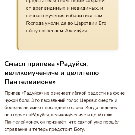
предстательством твоим сохрани
от враг видимых и невидимых, и
вечнаго мучения избавитися нам
Господа умоли, да во Царствии Его
вы́ну воспеваем: Аллилу́ия.
Смысл припева «Радуйся,
великомучениче и целителю
Пантелеимоне»
Припев «Радуйся» не означает лёгкой радости на фоне
чужой боли. Это пасхальный голос Церкви: смерть и
болезнь не имеют последнего слова. Когда человек
повторяет «Ра́дуйся, великому́чениче и цели́телю
Пантелеи́моне», он признаёт, что святой уже прошёл
страдание и теперь предстоит Богу.