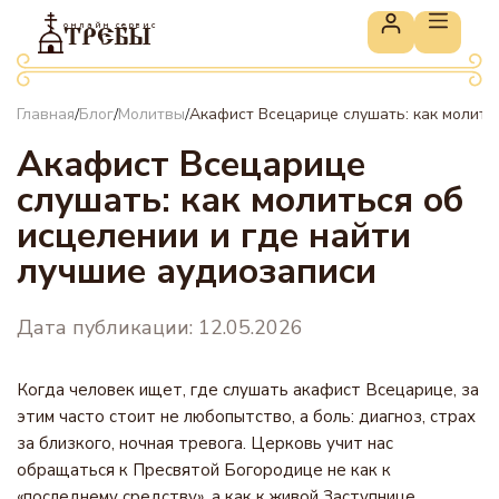
онлайн сервис
ТРЕБЫ
Главная
Блог
Молитвы
Акафист Всецарице слушать: как молить
/
/
/
Акафист Всецарице
слушать: как молиться об
исцелении и где найти
лучшие аудиозаписи
Дата публикации: 12.05.2026
Когда человек ищет, где слушать акафист Всецарице, за
этим часто стоит не любопытство, а боль: диагноз, страх
за близкого, ночная тревога. Церковь учит нас
обращаться к Пресвятой Богородице не как к
«последнему средству», а как к живой Заступнице,