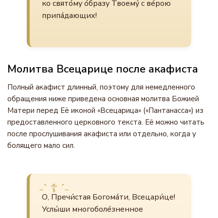
ко свято́му о́бразу Твоему́ с ве́рою
припа́дающих!
Молитва Всецарице после акафиста
Полный акафист длинный, поэтому для немедленного
обращения ниже приведена основная молитва Божией
Матери перед Её иконой «Всецарица» («Пантанасса») из
предоставленного церковного текста. Её можно читать
после прослушивания акафиста или отдельно, когда у
болящего мало сил.
О, Пречи́стая Богома́ти, Всецари́це!
Услы́ши многоболе́зненное