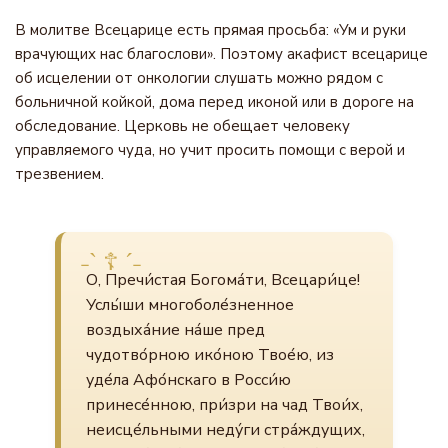
В молитве Всецарице есть прямая просьба: «Ум и руки
врачующих нас благослови». Поэтому акафист всецарице
об исцелении от онкологии слушать можно рядом с
больничной койкой, дома перед иконой или в дороге на
обследование. Церковь не обещает человеку
управляемого чуда, но учит просить помощи с верой и
трезвением.
О, Пречи́стая Богома́ти, Всецари́це!
Услы́ши многоболе́зненное
воздыха́ние на́ше пред
чудотво́рною ико́ною Твое́ю, из
уде́ла Афо́нскаго в Росси́ю
принесе́нною, при́зри на чад Твои́х,
неисце́льными неду́ги стра́ждущих,