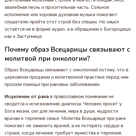
длительным молебным строем: в нём есть кондак, икос,
хвалебная песнь и просительная часть. Сольное
исполнение или хоровая духовная музыка помогают
слушателю пройти этот строй без спешки. Но смысл
остаётся не в форме аудио, а в обращении к Богородице
как к Заступнице.
Почему образ Всецарицы связывают с
молитвой при онкологии?
Образ Всецарицы связывают с онкологией потому, что в
церковном предании и молитвенной практике перед ним
просили помощи при раковых заболеваниях.
Исцеление от рака
в православном понимании не
сводится к исчезновению диагноза. Человек просит у
Бога жизни, сил для лечения, мира в душе, мудрости
врачам и терпения семье. Молитва Всецарице при раке
помогает не заменить врачей, а не потерять сердце в
страхе, когда лечение требует мужества и терпения.