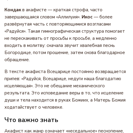
Кондак
в акафисте — краткая строфа, часто
завершающаяся словом «Аллилуия».
Икос
— более
развёрнутая часть с повторяющимися возгласами
«Радуйся». Такая гимнографическая структура помогает
не перескакивать от просьбы к просьбе, а медленно
входить в молитву: сначала звучит хвалебная песнь
Богородице, потом прошение, затем снова благодарное
обращение.
В тексте акафиста Всецарице постоянно возвращается
припев: «Радуйся, Всецарице, недуги наша благодатию
исцеляющая». Это не обещание механического
результата. Это исповедание веры в то, что исцеление
души и тела находится в руках Божиих, а Матерь Божия
ходатайствует о человеке.
Что важно знать
Акафист как жанр означает «неседальное» песнопение,