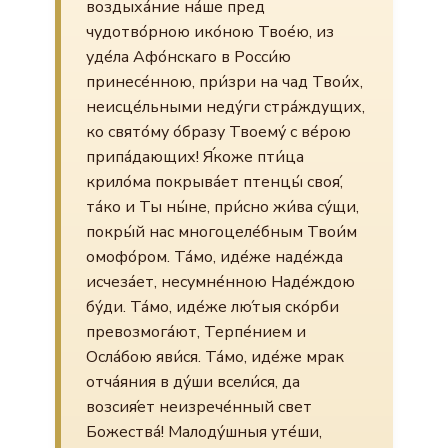
воздыха́ние на́ше пред
чудотво́рною ико́ною Твое́ю, из
уде́ла Афо́нскаго в Росси́ю
принесе́нною, при́зри на чад Твои́х,
неисце́льными неду́ги стра́ждущих,
ко свято́му о́бразу Твоему́ с ве́рою
припа́дающих! Я́коже пти́ца
крило́ма покрыва́ет птенцы́ своя́,
та́ко и Ты ны́не, при́сно жи́ва су́щи,
покры́й нас многоцеле́бным Твои́м
омофо́ром. Та́мо, иде́же наде́жда
исчеза́ет, несумне́нною Наде́ждою
бу́ди. Та́мо, иде́же лю́тыя ско́рби
превозмога́ют, Терпе́нием и
Осла́бою яви́ся. Та́мо, иде́же мрак
отча́яния в ду́ши всели́ся, да
возсия́ет неизрече́нный свет
Божества́! Малоду́шныя уте́ши,