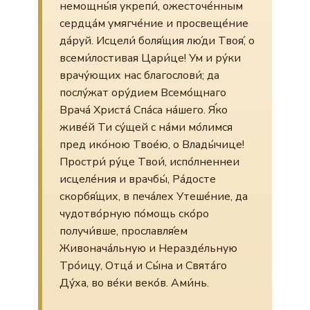
немощны́я укрепи́, ожесточе́нным
сердца́м умягче́ние и просвеще́ние
да́руй. Исцели́ боля́щия лю́ди Твоя́, о
всеми́лостивая Цари́це! Ум и ру́ки
врачу́ющих нас благослови́; да
послу́жат ору́дием Всемо́щнаго
Врача́ Христа́ Спа́са на́шего. Я́ко
живе́й Ти су́щей с на́ми мо́лимся
пред ико́ною Твое́ю, о Влады́чице!
Простри́ ру́це Твои́, испо́лненнеи
исцеле́ния и врачбы́, Ра́досте
скорбя́щих, в печа́лех Утеше́ние, да
чудотво́рную по́мощь ско́ро
получи́вше, прославля́ем
Живонача́льную и Неразде́льную
Тро́ицу, Отца́ и Сы́на и Свята́го
Ду́ха, во ве́ки веко́в. Ами́нь.