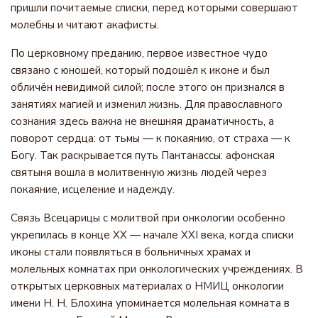
пришли почитаемые списки, перед которыми совершают
молебны и читают акафисты.
По церковному преданию, первое известное чудо
связано с юношей, который подошёл к иконе и был
обличён невидимой силой; после этого он признался в
занятиях магией и изменил жизнь. Для православного
сознания здесь важна не внешняя драматичность, а
поворот сердца: от тьмы — к покаянию, от страха — к
Богу. Так раскрывается путь Пантанассы: афонская
святыня вошла в молитвенную жизнь людей через
покаяние, исцеление и надежду.
Связь Всецарицы с молитвой при онкологии особенно
укрепилась в конце XX — начале XXI века, когда списки
иконы стали появляться в больничных храмах и
молельных комнатах при онкологических учреждениях. В
открытых церковных материалах о НМИЦ онкологии
имени Н. Н. Блохина упоминается молельная комната в