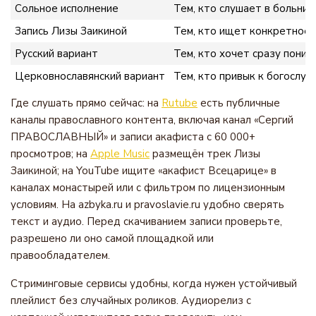
Сольное исполнение
Тем, кто слушает в больниц
Запись Лизы Заикиной
Тем, кто ищет конкретное 
Русский вариант
Тем, кто хочет сразу поним
Церковнославянский вариант
Тем, кто привык к богослу
Где слушать прямо сейчас: на
Rutube
есть публичные
каналы православного контента, включая канал «Сергий
ПРАВОСЛАВНЫЙ» и записи акафиста с 60 000+
просмотров; на
Apple Music
размещён трек Лизы
Заикиной; на YouTube ищите «акафист Всецарице» в
каналах монастырей или с фильтром по лицензионным
условиям. На azbyka.ru и pravoslavie.ru удобно сверять
текст и аудио. Перед скачиванием записи проверьте,
разрешено ли оно самой площадкой или
правообладателем.
Стриминговые сервисы удобны, когда нужен устойчивый
плейлист без случайных роликов. Аудиорелиз с