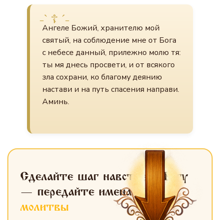
Ангеле Божий, хранителю мой
святый, на соблюдение мне от Бога
с небесе данный, прилежно молю тя:
ты мя днесь просвети, и от всякого
зла сохрани, ко благому деянию
настави и на путь спасения направи.
Аминь.
Сделайте шаг навстречу Богу
— передайте имена
для
молитвы