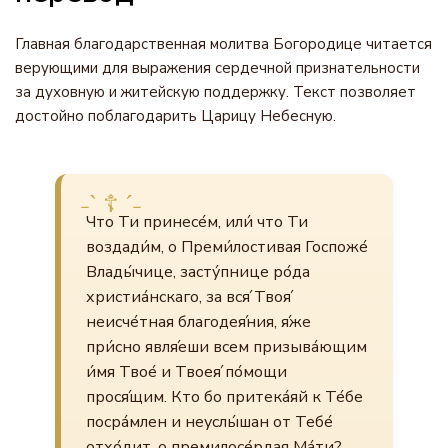
Главная благодарственная молитва Богородице читается
верующими для выражения сердечной признательности
за духовную и житейскую поддержку. Текст позволяет
достойно поблагодарить Царицу Небесную.
Что Ти принесе́м, или́ что Ти
воздади́м, о Преми́лостивая Госпоже́
Влады́чице, засту́пнице ро́да
христиа́нскаго, за вся́ Твоя́
неисче́тная благодея́ния, я́же
при́сно явля́еши всем призыва́ющим
и́мя Твое́ и Твоея́ по́мощи
прося́щим. Кто бо притека́яй к Те́бе
посра́млен и неуслы́шан от Тебе́
отхо́дит, о премилосе́рдая Ма́ти?