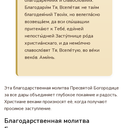
благодаре́ниих и славосло́виих.
Благодари́м Тя, Всепе́тая: не таи́м
благодея́ний Твои́х, но велегла́сно
возвеща́ем, да вси слы́шащии
притека́ют к Тебе́, еди́ней
непосты́дней Засту́пнице ро́да
христиа́нскаго, и да немо́лчно
славосло́вят Тя, Всепе́тую, во ве́ки
веко́в. Ами́нь.
Эта благодарственная молитва Пресвятой Богородице
за все дары объединяет глубокое покаяние и радость.
Христиане веками произносят её, когда получают
просимое заступление.
Благодарственная молитва