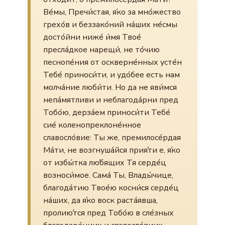
Ве́мы, Пречи́стая, я́ко за мно́жество
грехо́в и беззако́ний на́ших не́смы
досто́йни ниже́ и́мя Твое́
пресла́дкое нарещи́, не то́чию
песнопе́ния от оскверне́нных усте́н
Тебе́ приноси́ти, и удо́бее есть нам
молча́ние люби́ти. Но да не яви́мся
непа́мятливи и неблагода́рни пред
Тобо́ю, дерза́ем приноси́ти Тебе́
сие́ коленопреклоне́нное
славосло́вие: Ты же, премилосе́рдая
Ма́ти, не возгнуша́йся прия́ти е, я́ко
от избы́тка лю́бящих Тя серде́ц
возноси́мое. Сама́ Ты, Влады́чице,
благода́тию Твое́ю косни́ся серде́ц
на́ших, да я́ко воск раста́явша,
пролию́тся пред Тобо́ю в сле́зных