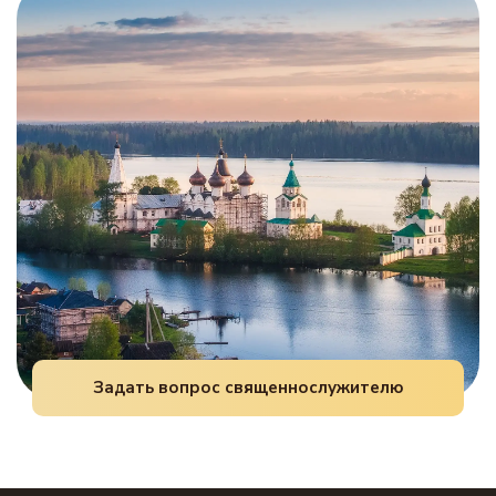
читаются пасхальные песнопения. Все
(«Благодарю Тебя, Господи Боже мой…») и
молитвословия предваряются троекратным
Песнь Симеона. С подросткового возраста
чтением тропаря Пасхи: «Христос воскрес из
постепенно приучают к полному чину.
мёртвых, смертью смерть поправ, и сущим во
гробах жизнь даровав».
Задать вопрос священнослужителю