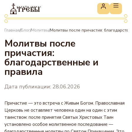
онлайн сервис
ТРЕБЫ
Главная
Блог
Молитвы
Молитвы после причастия: благодарстве
/
/
/
Молитвы после
причастия:
благодарственные и
правила
Дата публикации: 28.06.2026
Причастие — это встреча с Живым Богом. Православная
Церковь не оставляет человека один на один с этим
таинством: после принятия Святых Христовых Таин
установлено особое молитвенное последование —
благодарственные молитвы по Святом Причащении. Это