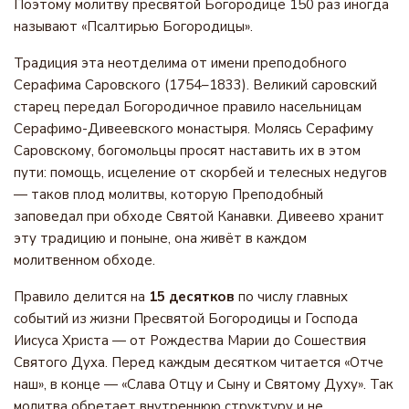
Поэтому молитву пресвятой Богородице 150 раз иногда
называют «Псалтирью Богородицы».
Традиция эта неотделима от имени преподобного
Серафима Саровского (1754–1833). Великий саровский
старец передал Богородичное правило насельницам
Серафимо-Дивеевского монастыря. Молясь Серафиму
Саровскому, богомольцы просят наставить их в этом
пути: помощь, исцеление от скорбей и телесных недугов
— таков плод молитвы, которую Преподобный
заповедал при обходе Святой Канавки. Дивеево хранит
эту традицию и поныне, она живёт в каждом
молитвенном обходе.
Правило делится на
15 десятков
по числу главных
событий из жизни Пресвятой Богородицы и Господа
Иисуса Христа — от Рождества Марии до Сошествия
Святого Духа. Перед каждым десятком читается «Отче
наш», в конце — «Слава Отцу и Сыну и Святому Духу». Так
молитва обретает внутреннюю структуру и не