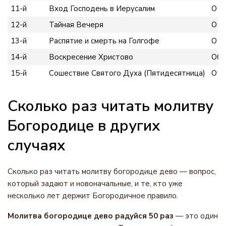
11-й
Вход Господень в Иерусалим
О Ц
12-й
Тайная Вечеря
О с
13-й
Распятие и смерть на Голгофе
О с
14-й
Воскресение Христово
Об 
15-й
Сошествие Святого Духа (Пятидесятница)
О п
Сколько раз читать молитву
Богородице в других
случаях
Сколько раз читать молитву богородице дево — вопрос,
который задают и новоначальные, и те, кто уже
несколько лет держит Богородичное правило.
Молитва богородице дево радуйся 50 раз
— это один