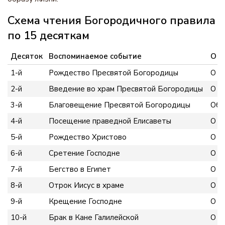
Схема чтения Богородичного правила
по 15 десяткам
Десяток
Воспоминаемое событие
О ч
1-й
Рождество Пресвятой Богородицы
О м
2-й
Введение во храм Пресвятой Богородицы
О в
3-й
Благовещение Пресвятой Богородицы
Об 
4-й
Посещение праведной Елисаветы
О р
5-й
Рождество Христово
О м
6-й
Сретение Господне
О с
7-й
Бегство в Египет
О п
8-й
Отрок Иисус в храме
О д
9-й
Крещение Господне
О п
10-й
Брак в Кане Галилейской
О с