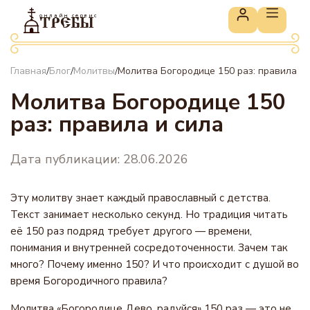
онлайн сервис
ТРЕБЫ
Главная
Блог
Молитвы
Молитва Богородице 150 раз: правила и 
/
/
/
Молитва Богородице 150
раз: правила и сила
Дата публикации: 28.06.2026
Эту молитву знает каждый православный с детства.
Текст занимает несколько секунд. Но традиция читать
её 150 раз подряд требует другого — времени,
понимания и внутренней сосредоточенности. Зачем так
много? Почему именно 150? И что происходит с душой во
время Богородичного правила?
Молитва «Богородице Дево, радуйся» 150 раз — это не