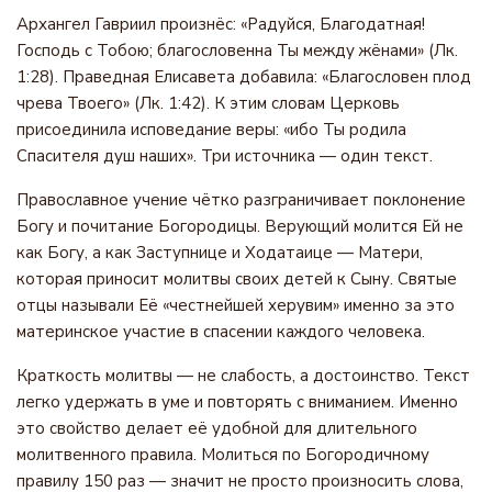
Архангел Гавриил произнёс: «Радуйся, Благодатная!
Господь с Тобою; благословенна Ты между жёнами» (Лк.
1:28). Праведная Елисавета добавила: «Благословен плод
чрева Твоего» (Лк. 1:42). К этим словам Церковь
присоединила исповедание веры: «ибо Ты родила
Спасителя душ наших». Три источника — один текст.
Православное учение чётко разграничивает поклонение
Богу и почитание Богородицы. Верующий молится Ей не
как Богу, а как Заступнице и Ходатаице — Матери,
которая приносит молитвы своих детей к Сыну. Святые
отцы называли Её «честнейшей херувим» именно за это
материнское участие в спасении каждого человека.
Краткость молитвы — не слабость, а достоинство. Текст
легко удержать в уме и повторять с вниманием. Именно
это свойство делает её удобной для длительного
молитвенного правила. Молиться по Богородичному
правилу 150 раз — значит не просто произносить слова,