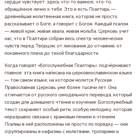
сердце чувствует: здесь что-то важное, что-то,
обращённое лично к тебе. Это и есть Псалтирь —
древнейшая молитвенная книга, которая не просто
рассказывает о Боге, а говорит с Богом. Каждый псалом
— живой крик, живая хвала, живая мольба. Церковь учит
нас, что в Псалтири собран весь спектр человеческих
чувств перед Творцом: от ликования до отчаяния, от
покаянного плача до тихой благодарности.
Когда говорят «богослужебная Псалтирь», подчёркивают
главное: эта книга написана на церковнославянском языке
— том самом языке, на котором молится Русская
Православная Церковь уже более тысячи лет. Она
отличается от русского синодального перевода, который
создан для домашнего чтения и изучения. Богослужебный
текст сохраняет особый ритм, особую мелодику, которая
неразрывно связана с храмовым пением и чтением.
Псалмы в ней расположены не просто по порядку — они
сгруппированы в кафизмы с молитвами, тропарями и