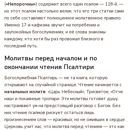
(
«Непорочны»
) содержит всего один псалом — 118-й, —
но этот псалом настолько велик, что его три статии сами
по себе составляют полноценное молитвенное правило.
Именно 17-я кафизма звучит на погребении и
заупокойных богослужениях, и её слова знакомы
каждому, кто хотя бы раз провожал близкого в
последний путь.
Молитвы перед началом и по
окончании чтения Псалтири
Богослужебная Псалтирь — не та книга, которую
открывают на случайной странице. Чтение начинается с
начальных молитв
: «Царь Небесный», Трисвятое, «Отче
наш» и покаянные тропари. Эти молитвы готовят душу,
настраивают ум на предстоящий разговор с Богом. Без
них чтение псалмов рискует остаться лишь
произнесением слов — красивых, но не оживших в сердце.
Церковь учит нас, что молитва перед чтением — это как