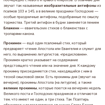
поочерёдно с левого и правого клиросов. В обычные дни
звучат так называемые
изобразительные антифоны
из
псалмов 103 и 145, а в великие праздники Господские —
особые праздничные антифоны, подобранные по смыслу
торжества. Третий антифон в будни заменяется пением
Блаженн
— евангельских стихов о блаженствах с
тропарями канона.
Прокимен
— ещё один псаломный стих, который
предваряет чтение Апостола или Евангелия и служит для
него, по выражению литургистов, «предисловием».
Прокимен кратко указывает на содержание
предстоящего чтения или на значение дня. К каждому
прокимну присоединяется стих, находящийся с ним в
тесной смысловой связи. Есть прокимны дня (звучат на
вечерне), прокимны Апостола (на литургии), а также
великие прокимны
, которые поются на вечернях недель
Великого поста и Господских праздников и отличаются
тем, что имеют не один, а три стиха. Так Псалтирь