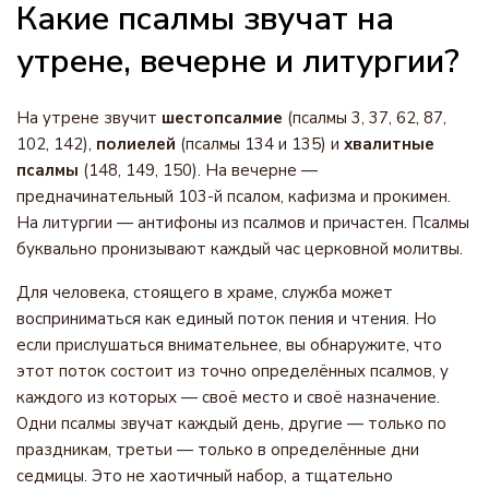
Какие псалмы звучат на
утрене, вечерне и литургии?
На утрене звучит
шестопсалмие
(псалмы 3, 37, 62, 87,
102, 142),
полиелей
(псалмы 134 и 135) и
хвалитные
псалмы
(148, 149, 150). На вечерне —
предначинательный 103-й псалом, кафизма и прокимен.
На литургии — антифоны из псалмов и причастен. Псалмы
буквально пронизывают каждый час церковной молитвы.
Для человека, стоящего в храме, служба может
восприниматься как единый поток пения и чтения. Но
если прислушаться внимательнее, вы обнаружите, что
этот поток состоит из точно определённых псалмов, у
каждого из которых — своё место и своё назначение.
Одни псалмы звучат каждый день, другие — только по
праздникам, третьи — только в определённые дни
седмицы. Это не хаотичный набор, а тщательно