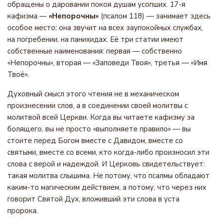
обращены о даровании покоя душам усопших. 17-я
кафизма —
«Непорочны»
(псалом 118) — занимает здесь
особое место: она звучит на всех заупокойных службах,
на погребении, на панихидах. Её три статии имеют
собственные наименования: первая — собственно
«Непорочны», вторая — «Заповеди Твоя», третья — «Имя
Твоё».
Духовный смысл этого чтения не в механическом
произнесении слов, а в соединении своей молитвы с
молитвой всей Церкви. Когда вы читаете кафизму за
болящего, вы не просто «выполняете правило» — вы
стоите перед Богом вместе с Давидом, вместе со
святыми, вместе со всеми, кто когда-либо произносил эти
слова с верой и надеждой. И Церковь свидетельствует:
такая молитва слышима. Не потому, что псалмы обладают
каким-то магическим действием, а потому, что через них
говорит Святой Дух, вложивший эти слова в уста
пророка.