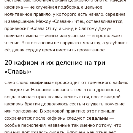
система, выстроенная веками церковного опыта. Каждая
кафизма — не случайная подборка, а цельное
молитвенное правило, у которого есть начало, середина
и завершение. Между «Славами» чтец останавливается,
произносит «Слава Отцу, и Сыну, и Святому Духу»,
поминает имена — живых или усопших — и продолжает
чтение. Эти остановки не нарушают молитву, а углубляют
её, давая сердцу время вместить прочитанное.
20 кафизм и их деление на три
«Славы»
Само слово
«кафизма»
происходит от греческого
кафизо
— «сидеть». Название связано с тем, что в древности,
когда в монастырях псалмы пелись стоя, после каждой
кафизмы братии дозволялось сесть и слушать поучение
или толкование. В храмовой практике этот принцип
сохраняется: после кафизмы следуют
седальны
—
особые песнопения, названные так именно потому, что
при них допускалось сидеть. Впрочем, как отмечает