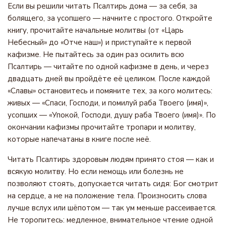
Если вы решили читать Псалтирь дома — за себя, за
болящего, за усопшего — начните с простого. Откройте
книгу, прочитайте начальные молитвы (от «Царь
Небесный» до «Отче наш») и приступайте к первой
кафизме. Не пытайтесь за один раз осилить всю
Псалтирь — читайте по одной кафизме в день, и через
двадцать дней вы пройдёте её целиком. После каждой
«Славы» остановитесь и помяните тех, за кого молитесь:
живых — «Спаси, Господи, и помилуй раба Твоего (имя)»,
усопших — «Упокой, Господи, душу раба Твоего (имя)». По
окончании кафизмы прочитайте тропари и молитву,
которые напечатаны в книге после неё.
Читать Псалтирь здоровым людям принято стоя — как и
всякую молитву. Но если немощь или болезнь не
позволяют стоять, допускается читать сидя: Бог смотрит
на сердце, а не на положение тела. Произносить слова
лучше вслух или шёпотом — так ум меньше рассеивается.
Не торопитесь: медленное, внимательное чтение одной