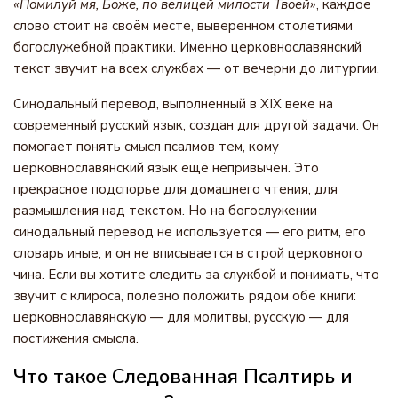
«Помилуй мя, Боже, по велицей милости Твоей»
, каждое
слово стоит на своём месте, выверенном столетиями
богослужебной практики. Именно церковнославянский
текст звучит на всех службах — от вечерни до литургии.
Синодальный перевод, выполненный в XIX веке на
современный русский язык, создан для другой задачи. Он
помогает понять смысл псалмов тем, кому
церковнославянский язык ещё непривычен. Это
прекрасное подспорье для домашнего чтения, для
размышления над текстом. Но на богослужении
синодальный перевод не используется — его ритм, его
словарь иные, и он не вписывается в строй церковного
чина. Если вы хотите следить за службой и понимать, что
звучит с клироса, полезно положить рядом обе книги:
церковнославянскую — для молитвы, русскую — для
постижения смысла.
Что такое Следованная Псалтирь и