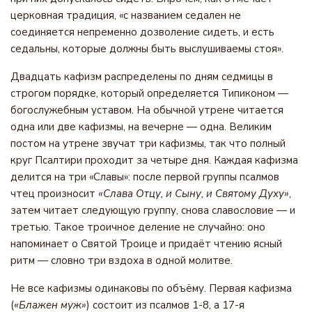
церковная традиция, «с названием седален не
соединяется непременно дозволение сидеть, и есть
седальны, которые должны быть выслушиваемы стоя».
Двадцать кафизм распределены по дням седмицы в
строгом порядке, который определяется Типиконом —
богослужебным уставом. На обычной утрене читается
одна или две кафизмы, на вечерне — одна. Великим
постом на утрене звучат три кафизмы, так что полный
круг Псалтири проходит за четыре дня. Каждая кафизма
делится на три «Славы»: после первой группы псалмов
чтец произносит
«Слава Отцу, и Сыну, и Святому Духу»
,
затем читает следующую группу, снова славословие — и
третью. Такое троичное деление не случайно: оно
напоминает о Святой Троице и придаёт чтению ясный
ритм — словно три вздоха в одной молитве.
Не все кафизмы одинаковы по объёму. Первая кафизма
(
«Блажен муж»
) состоит из псалмов 1-8, а 17-я