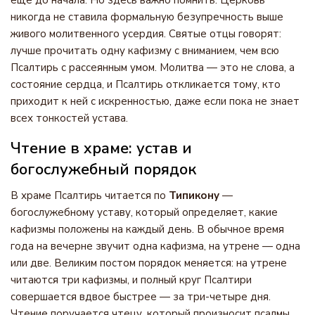
ещё до начала. Но здесь важно помнить: Церковь
никогда не ставила формальную безупречность выше
живого молитвенного усердия. Святые отцы говорят:
лучше прочитать одну кафизму с вниманием, чем всю
Псалтирь с рассеянным умом. Молитва — это не слова, а
состояние сердца, и Псалтирь откликается тому, кто
приходит к ней с искренностью, даже если пока не знает
всех тонкостей устава.
Чтение в храме: устав и
богослужебный порядок
В храме Псалтирь читается по
Типикону
—
богослужебному уставу, который определяет, какие
кафизмы положены на каждый день. В обычное время
года на вечерне звучит одна кафизма, на утрене — одна
или две. Великим постом порядок меняется: на утрене
читаются три кафизмы, и полный круг Псалтири
совершается вдвое быстрее — за три-четыре дня.
Чтение поручается чтецу, который произносит псалмы