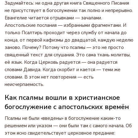
Задумайтесь: ни одна другая книга Священного Писания
не присутствует в богослужении так полно и непрерывно.
Евангелие читается отрывками — зачалами.
Апостольские послания — избранными фрагментами. И
только Псалтирь проходит через службу от начала до
конца, от первой кафизмы до двадцатой, каждую неделю
заново. Почему? Потому что псалмы — это не просто
священный текст для слушания. Это сама ткань молитвы,
её язык. Когда Церковь радуется — она радуется
словами Давида. Когда скорбит и кается — теми же
словами. В этом нет повторения — есть
неисчерпаемость.
Как псалмы вошли в христианское
богослужение с апостольских времён
Псалмы не были «введены» в богослужение каким-то
решением или указом — они были там с самого начала. Об
этом ясно свидетельствует церковное предание: