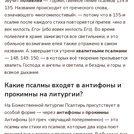
звучит
полиелей
— торжественное пение псалмов 134 и
135. Название происходит от греческого слова,
означающего «многомилостивый», — потому что в 135-м
псалме после каждого стиха повторяется припев:
«яко в
век милость Его»
(
ибо вовек милость Его
). Во время
полиелея в храме зажигаются все светильники, и это
обильное возжигание елея также отражено в самом
названии. А завершается утреня
хвалитными псалмами
— 148, 149, 150, — в которых всё творение призывается
хвалить Господа: и ангелы, и светила, и бездны, и горы, и
всякое дыхание.
Какие псалмы входят в антифоны и
прокимны на литургии?
На Божественной литургии Псалтирь присутствует в
особой форме — через
антифоны
и
прокимны
.
Антифоны (от греч. «звучащий попеременно») — это
псалмы или стихи из псалмов, которые два хора поют