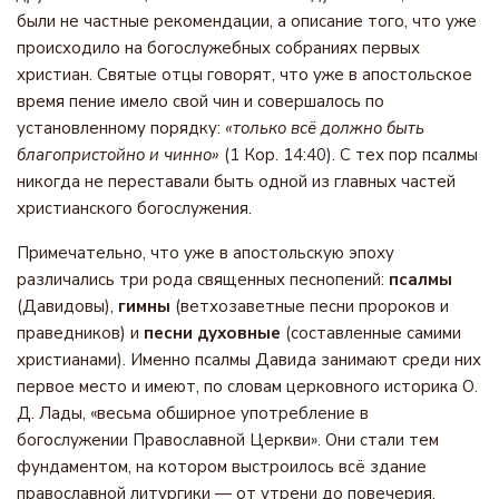
были не частные рекомендации, а описание того, что уже
происходило на богослужебных собраниях первых
христиан. Святые отцы говорят, что уже в апостольское
время пение имело свой чин и совершалось по
установленному порядку:
«только всё должно быть
благопристойно и чинно»
(1 Кор. 14:40). С тех пор псалмы
никогда не переставали быть одной из главных частей
христианского богослужения.
Примечательно, что уже в апостольскую эпоху
различались три рода священных песнопений:
псалмы
(Давидовы),
гимны
(ветхозаветные песни пророков и
праведников) и
песни духовные
(составленные самими
христианами). Именно псалмы Давида занимают среди них
первое место и имеют, по словам церковного историка О.
Д. Лады, «весьма обширное употребление в
богослужении Православной Церкви». Они стали тем
фундаментом, на котором выстроилось всё здание
православной литургики — от утрени до повечерия.