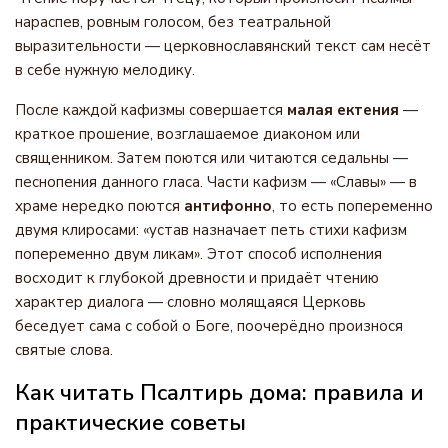
нараспев, ровным голосом, без театральной
выразительности — церковнославянский текст сам несёт
в себе нужную мелодику.
После каждой кафизмы совершается
малая ектения
—
краткое прошение, возглашаемое диаконом или
священником. Затем поются или читаются седальны —
песнопения данного гласа. Части кафизм — «Славы» — в
храме нередко поются
антифонно
, то есть попеременно
двумя клиросами: «устав назначает петь стихи кафизм
попеременно двум ликам». Этот способ исполнения
восходит к глубокой древности и придаёт чтению
характер диалога — словно молящаяся Церковь
беседует сама с собой о Боге, поочерёдно произнося
святые слова.
Как читать Псалтирь дома: правила и
практические советы