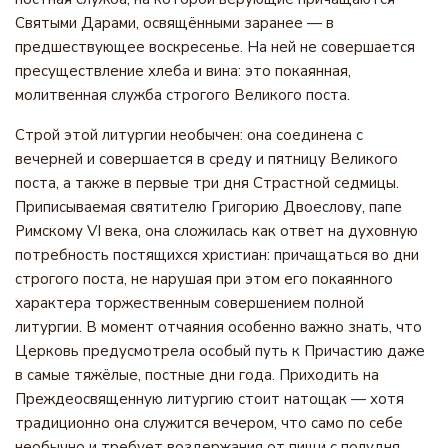
Святыми Дарами, освящёнными заранее — в
предшествующее воскресенье. На ней не совершается
пресуществление хлеба и вина: это покаянная,
молитвенная служба строгого Великого поста.
Строй этой литургии необычен: она соединена с
вечерней и совершается в среду и пятницу Великого
поста, а также в первые три дня Страстной седмицы.
Приписываемая святителю Григорию Двоеслову, папе
Римскому VI века, она сложилась как ответ на духовную
потребность постящихся христиан: причащаться во дни
строгого поста, не нарушая при этом его покаянного
характера торжественным совершением полной
литургии. В момент отчаяния особенно важно знать, что
Церковь предусмотрела особый путь к Причастию даже
в самые тяжёлые, постные дни года. Приходить на
Преждеосвященную литургию стоит натощак — хотя
традиционно она служится вечером, что само по себе
необычно и требует воздержания от пищи с полудня.