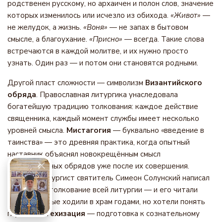
родственен русскому, но архаичен и полон слов, значение
которых изменилось или исчезло из обихода.
«Живот»
—
не желудок, а жизнь.
«Воня»
— не запах в бытовом
смысле, а благоухание.
«Присно»
— всегда. Такие слова
встречаются в каждой молитве, и их нужно просто
узнать. Один раз — и потом они становятся родными.
Другой пласт сложности — символизм
Византийского
обряда
. Православная литургика унаследовала
богатейшую традицию толкования: каждое действие
священника, каждый момент службы имеет несколько
уровней смысла.
Мистагогия
— буквально «введение в
таинства» — это древняя практика, когда опытный
наставник объяснял новокрещённым смысл
богослужебных обрядов уже после их совершения.
Великий литургист святитель Симеон Солунский написал
подробное толкование всей литургии — и его читали
люди, которые ходили в храм годами, но хотели понять
глубже.
Катехизация
— подготовка к сознательному