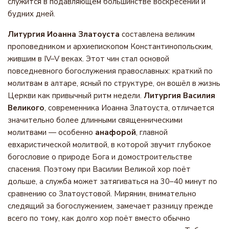
служится в подавляющем большинстве воскресений и
будних дней.
Литургия Иоанна Златоуста
составлена великим
проповедником и архиепископом Константинопольским,
жившим в IV–V веках. Этот чин стал основой
повседневного богослужения православных: краткий по
молитвам в алтаре, ясный по структуре, он вошёл в жизнь
Церкви как привычный ритм недели.
Литургия Василия
Великого
, современника Иоанна Златоуста, отличается
значительно более длинными священническими
молитвами — особенно
анафорой
, главной
евхаристической молитвой, в которой звучит глубокое
богословие о природе Бога и домостроительстве
спасения. Поэтому при Василии Великой хор поёт
дольше, а служба может затягиваться на 30–40 минут по
сравнению со Златоустовой. Мирянин, внимательно
следящий за богослужением, замечает разницу прежде
всего по тому, как долго хор поёт вместо обычно