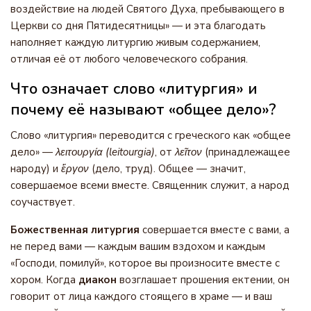
воздействие на людей Святого Духа, пребывающего в
Церкви со дня Пятидесятницы» — и эта благодать
наполняет каждую литургию живым содержанием,
отличая её от любого человеческого собрания.
Что означает слово «литургия» и
почему её называют «общее дело»?
Слово «литургия» переводится с греческого как «общее
дело» —
λειτουργία (leitourgia)
, от
λεῖτον
(принадлежащее
народу) и
ἔργον
(дело, труд). Общее — значит,
совершаемое всеми вместе. Священник служит, а народ
соучаствует.
Божественная литургия
совершается вместе с вами, а
не перед вами — каждым вашим вздохом и каждым
«Господи, помилуй», которое вы произносите вместе с
хором. Когда
диакон
возглашает прошения ектении, он
говорит от лица каждого стоящего в храме — и ваш