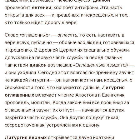
священник возглашает начало службы,
диакон
произносит
ектении
, хор поёт антифоны. Эта часть
открыта для всех — и крещёных, и некрещёных, и тех,
кто только ищет дорогу к вере.
Слово «оглашенные» —
огласить
, то есть наставить в
вере вслух, публично — обозначало людей, готовившихся
к крещению. В древней Церкви их специально обучали,
допускали на первую часть службы, а перед главным
таинством
диакон
возглашал:
«Оглашенные, изыдите!»
—
и они уходили. Сегодня этот возглас по-прежнему звучит
на каждой литургии — он напоминает и нам, крещёным, о
серьёзности того, что начинается дальше.
Литургия
оглашенных
включает чтение Апостола и Евангелия,
проповедь, молитвы. Когда закончены все прошения за
оглашенных и звучит их отпуст — начинается другая,
закрытая часть службы. Она другая по духу: тихая,
сосредоточенная, устремлённая к одному.
Литургия верных
открывается двумя краткими