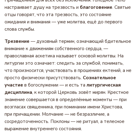
Причащением для всех без исключения. Голодное тело
настраивает душу на трезвость и
благоговение
. Святые
отцы говорят, что эта трезвость, это состояние
ожидания и внимания — уже молитва, ещё до первого
слова службы.
Трезвение
— духовный термин, означающий бдительное
внимание к движениям собственного сердца, —
православная аскетика называет основой молитвы. На
литургии это означает: следить за службой, понимать,
что произносится, участвовать в прошениях ектений, а не
просто физически присутствовать.
Сознательное
участие
в богослужении — и есть та
литургическая
дисциплина
, к которой Церковь зовёт мирян. Крестное
знамение совершается в определённые моменты — при
возгласах священника, при поминании имени Христова,
при причащении. Молчание — не безразличие, а
сосредоточенность. Поклоны — не ритуал, а телесное
выражение внутреннего состояния.