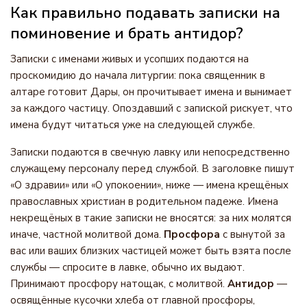
Как правильно подавать записки на
поминовение и брать антидор?
Записки с именами живых и усопших подаются на
проскомидию до начала литургии: пока священник в
алтаре готовит Дары, он прочитывает имена и вынимает
за каждого частицу. Опоздавший с запиской рискует, что
имена будут читаться уже на следующей службе.
Записки подаются в свечную лавку или непосредственно
служащему персоналу перед службой. В заголовке пишут
«О здравии» или «О упокоении», ниже — имена крещёных
православных христиан в родительном падеже. Имена
некрещёных в такие записки не вносятся: за них молятся
иначе, частной молитвой дома.
Просфора
с вынутой за
вас или ваших близких частицей может быть взята после
службы — спросите в лавке, обычно их выдают.
Принимают просфору натощак, с молитвой.
Антидор
—
освящённые кусочки хлеба от главной просфоры,