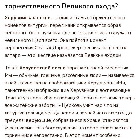
торжественного Великого входа?
Херувимская песнь
— один из самых торжественных
моментов литургии: перед нами открывается образ
небесного богослужения, где ангельские силы окружают
невидимого Царя всего. Она поётся в момент
перенесения Святых Даров с жертвенника на престол
алтаря — это шествие называется Великим входом.
Текст
Херувимской песни
поражает своей смелостью.
Мы — обычные, грешные, рассеянные люди — называемся
в ней «таинственно изображающими Херувимов»: «Мы,
таинственно изображающие Херувимов и воспевающие
Трисвятую песнь Животворящей Троице, оставим теперь
все житейские заботы…» Церковь учит нас, что на
литургии граница между небом и землёй истончается до
предела:
верующие
, собравшиеся в храме, становятся
участниками того богослужения, которое совершается в
горнем мире непрестанно. В этот момент особенно