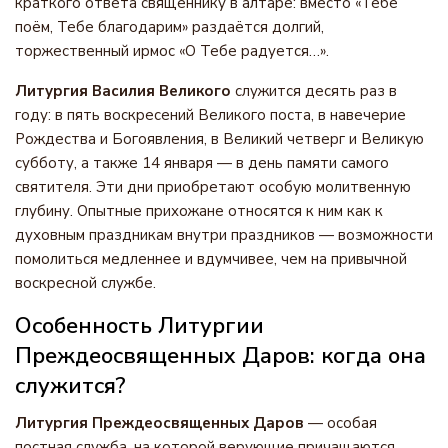
краткого ответа священнику в алтаре: вместо «Тебе
поём, Тебе благодарим» раздаётся долгий,
торжественный ирмос «О Тебе радуется…».
Литургия Василия Великого
служится десять раз в
году: в пять воскресений Великого поста, в навечерие
Рождества и Богоявления, в Великий четверг и Великую
субботу, а также 14 января — в день памяти самого
святителя. Эти дни приобретают особую молитвенную
глубину. Опытные прихожане относятся к ним как к
духовным праздникам внутри праздников — возможности
помолиться медленнее и вдумчивее, чем на привычной
воскресной службе.
Особенность Литургии
Преждеосвященных Даров: когда она
служится?
Литургия Преждеосвященных Даров
— особая
постная служба, на которой верующие причащаются