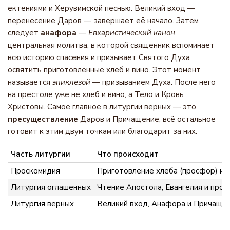
ектениями и Херувимской песнью. Великий вход —
перенесение Даров — завершает её начало. Затем
следует
анафора
—
Евхаристический канон
,
центральная молитва, в которой священник вспоминает
всю историю спасения и призывает Святого Духа
освятить приготовленные хлеб и вино. Этот момент
называется
эпиклезой
— призыванием Духа. После него
на престоле уже не хлеб и вино, а Тело и Кровь
Христовы. Самое главное в литургии верных — это
пресуществление
Даров и Причащение; всё остальное
готовит к этим двум точкам или благодарит за них.
Часть литургии
Что происходит
Проскомидия
Приготовление хлеба (просфор) и в
Литургия оглашенных
Чтение Апостола, Евангелия и проп
Литургия верных
Великий вход, Анафора и Причащен