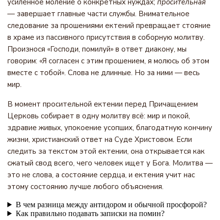
усиленное моление о конкретных нуждах;
просительная
— завершает главные части службы. Внимательное
следование за прошениями ектений превращает стояние
в храме из пассивного присутствия в соборную молитву.
Произнося «Господи, помилуй» в ответ диакону, мы
говорим: «Я согласен с этим прошением, я молюсь об этом
вместе с тобой». Слова не длинные. Но за ними — весь
мир.
В момент просительной ектении перед Причащением
Церковь собирает в одну молитву всё: мир и покой,
здравие живых, упокоение усопших, благодатную кончину
жизни, христианский ответ на Суде Христовом. Если
следить за текстом этой ектении, она открывается как
сжатый свод всего, чего человек ищет у Бога. Молитва —
это не слова, а состояние сердца, и ектения учит нас
этому состоянию лучше любого объяснения.
В чем разница между антидором и обычной просфорой?
Как правильно подавать записки на помин?