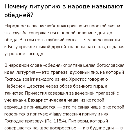
Почему литургию в народе называют
обедней?
Народное название «обедня» пришло из простой жизни:
эта служба совершается в первой половине дня, до
обеда. В этом есть глубокий смысл — человек приходит
к Богу прежде всякой другой трапезы, натощак, отдавая
утро своё Господу.
В народном слове «обедня» спрятана целая богословская
идея: литургия — это трапеза, духовный пир, на который
Господь зовёт каждого из нас. Христос говорил о
Небесном Царстве через образ брачного пира, а
таинство Причастия совершил за вечерней трапезой с
учениками.
Евхаристическая чаша
, из которой
верующие причащаются, — это та самая чаша, о которой
говорится в притчах: «Чашу спасения прииму и имя
Господне призову» (Пс. 115:4). Пир веры, который
совершается каждое воскресенье — и в будние дни — в