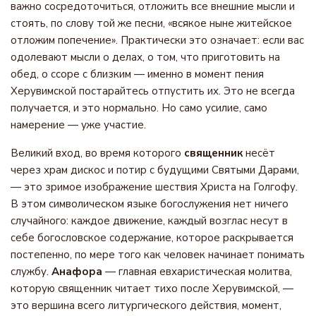
важно сосредоточиться, отложить все внешние мысли и
стоять, по слову той же песни, «всякое ныне житейское
отложим попечение». Практически это означает: если вас
одолевают мысли о делах, о том, что приготовить на
обед, о ссоре с близким — именно в момент пения
Херувимской постарайтесь отпустить их. Это не всегда
получается, и это нормально. Но само усилие, само
намерение — уже участие.
Великий вход, во время которого
священник
несёт
через храм дискос и потир с будущими Святыми Дарами,
— это зримое изображение шествия Христа на Голгофу.
В этом символическом языке богослужения нет ничего
случайного: каждое движение, каждый возглас несут в
себе богословское содержание, которое раскрывается
постепенно, по мере того как человек начинает понимать
службу.
Анафора
— главная евхаристическая молитва,
которую священник читает тихо после Херувимской, —
это вершина всего литургического действия, момент,