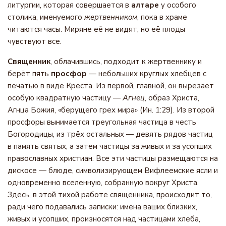
литургии, которая совершается в
алтаре
у особого
столика, именуемого
жертвенником
, пока в храме
читаются часы. Миряне её не видят, но её плоды
чувствуют все.
Священник
, облачившись, подходит к жертвеннику и
берёт пять
просфор
— небольших круглых хлебцев с
печатью в виде Креста. Из первой, главной, он вырезает
особую квадратную частицу —
Агнец
, образ Христа,
Агнца Божия, «берущего грех мира» (Ин. 1:29). Из второй
просфоры вынимается треугольная частица в честь
Богородицы, из трёх остальных — девять рядов частиц
в память святых, а затем частицы за живых и за усопших
православных христиан. Все эти частицы размещаются на
дискосе — блюде, символизирующем Вифлеемские ясли и
одновременно вселенную, собранную вокруг Христа.
Здесь, в этой тихой работе священника, происходит то,
ради чего подавались записки: имена ваших близких,
живых и усопших, произносятся над частицами хлеба,