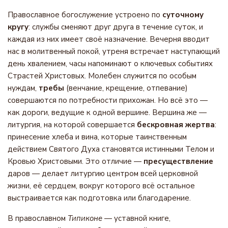
Православное богослужение устроено по
суточному
кругу
: службы сменяют друг друга в течение суток, и
каждая из них имеет своё назначение. Вечерня вводит
нас в молитвенный покой, утреня встречает наступающий
день хвалением, часы напоминают о ключевых событиях
Страстей Христовых. Молебен служится по особым
нуждам,
требы
(венчание, крещение, отпевание)
совершаются по потребности прихожан. Но всё это —
как дороги, ведущие к одной вершине. Вершина же —
литургия, на которой совершается
бескровная жертва
:
принесение хлеба и вина, которые таинственным
действием Святого Духа становятся истинными Телом и
Кровью Христовыми. Это отличие —
пресуществление
даров — делает литургию центром всей церковной
жизни, её сердцем, вокруг которого всё остальное
выстраивается как подготовка или благодарение.
В православном
Типиконе
— уставной книге,