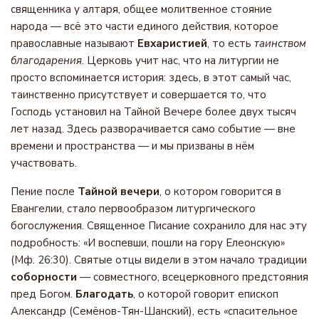
священника у алтаря, общее молитвенное стояние
народа — всё это части единого действия, которое
православные называют
Евхаристией
, то есть
таинством
благодарения
. Церковь учит нас, что на литургии не
просто вспоминается история: здесь, в этот самый час,
таинственно присутствует и совершается то, что
Господь установил на Тайной Вечере более двух тысяч
лет назад. Здесь разворачивается само событие — вне
времени и пространства — и мы призваны в нём
участвовать.
Пение после
Тайной вечери
, о котором говорится в
Евангелии, стало первообразом литургического
богослужения. Священное Писание сохранило для нас эту
подробность: «И воспевши, пошли на гору Елеонскую»
(Мф. 26:30). Святые отцы видели в этом начало традиции
соборности
— совместного, всецерковного предстояния
пред Богом.
Благодать
, о которой говорит епископ
Александр (Семёнов-Тян-Шанский), есть «спасительное