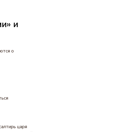
ми» и
аются о
ться
салтирь царя