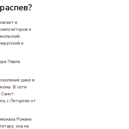
 распев?
лагает в
композиторов и
икольский.
нерусский и
ора Павла
еснопение дано в
коны. В сети
 Санкт-
сь с Литургии от
омонаха Романа
гитару, она не