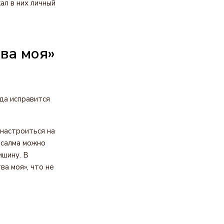
ал в них личный
ва моя»
да исправится
настроиться на
псалма можно
ишину. В
а моя», что не