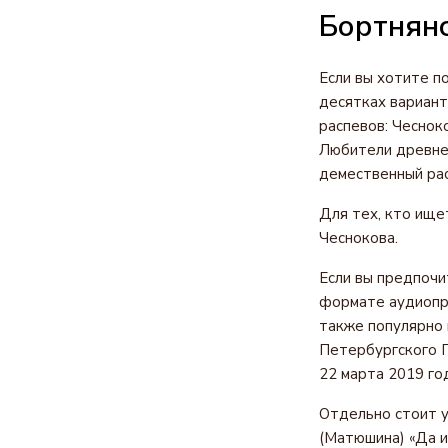
Бортнянс
Если вы хотите п
десятках вариант
распевов: Чесноко
Любители древней
демественный ра
Для тех, кто ище
Чеснокова.
Если вы предпочи
формате аудиопро
также популярно 
Петербургского П
22 марта 2019 го
Отдельно стоит у
(Матюшина) «Да и