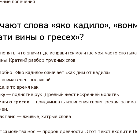
емные попечения.
чают слова «яко кадило», «вон
ти вины о гресех»?
понять, что значит да исправится молитва моя, часто спотык
мы. Краткий разбор трудных слов:
обно. «Яко кадило» означает «как дым от кадила».
внимателен, выслушай.
а, в то время как.
ку
— поднятие рук. Древний жест искренней молитвы.
ны о гресех
— придумывать извинения своим грехам, занима
ием.
вствия
— лживые, хитрые слова.
тся молитва моя — пророк древности. Этот текст входит в П