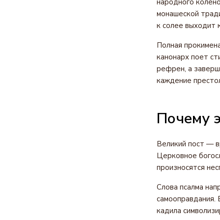
народного колено
монашеской тради
к солее выходит к
Полная прокименал
канонарх поет сти
рефрен, а заверш
каждение престол
Почему э
Великий пост — в
Церковное богосл
произносятся нес
Слова псалма нап
самооправдания. 
кадила символизи