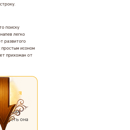
строку.
то поиску
напев легко
ют развитого
с простым исоном
ает прихожан от
ена
для
 и ваших
 и пусть она