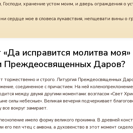
 Господи, хранение устом моим, и дверь ограждения о ус
ни сердце мое в словеса лукавствия, непщевати вины о гр
 «Да исправится молитва моя»
и Преждеосвященных Даров?
ит торжественно и строго. Литургия Преждеосвященных Дар
жение, соединенное с причастием. На ней коленопреклонение
одится между двумя другими моментами: возгласом «Свет Хр
Ныне силы небесные». Великая вечерня подчеркивает благого
 все вокруг замирает.
песнопение имело форму великого прокимна. В древней конс
и его пел чтец с амвона, а духовенство в этот момент сидело