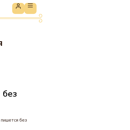
я
 без
 пишется без