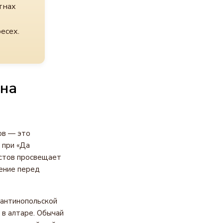
тнах
есех.
 на
ов — это
 при «Да
истов просвещает
вение перед
тантинопольской
 в алтаре. Обычай