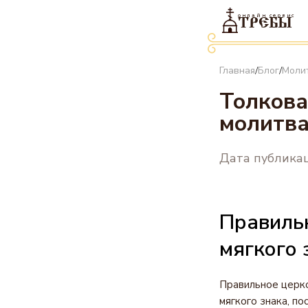
онлайн сервис
ТРЕБЫ
Главная
Блог
Моли
/
/
Толкова
молитва
Дата публикац
Правильн
мягкого 
Правильное церко
мягкого знака, по