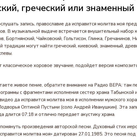
кий, греческий или знаменный
ослушать запись, православие да исправится молитва моя пред
ов. В музыкальной выдаче встречается внушительный набор 
в, Бортнянский, Чайковский, Гольтисон, Глинка, Гречанинов, Н
 традиции могут найти греческий, киевский, знаменный, древ
спевы.
т классическое хоровое звучание, подойдет версия композит
таете живое пение, обратите внимание на Радио ВЕРА: там п
граммы с фрагментами исполнения сестер храма Табынской и
видео да исправится молитва моя в исполнении мужского хора
одворья Оптиной Пустыни (соло Андрей Иванушкин). Эта запи
да длится 07:18 и отлично передает акустику храма.
помянуть произведения авторской песни. Духовный стих иер
справится молитва моя» датирован 27.01.1985. Это песня под 