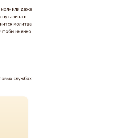
 моя» или даже
я путаница в
лнится молитва
 чтобы именно
товых службах: