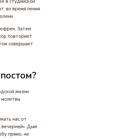
е в студийской
т: во время пения
олени.
рефрен. Затем
 хор повторяет
этом совершает
 постом?
одской жизни.
а молитвы
жать нас от
 вечерней». Дым
бу прямо, не