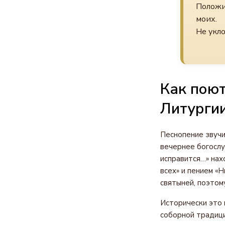
Положи,
моих.
Не укло
Как поют
Литурги
Песнопение звуч
вечернее богослу
исправится…» нах
всех» и пением «
святыней, поэтому
Исторически это 
соборной традици