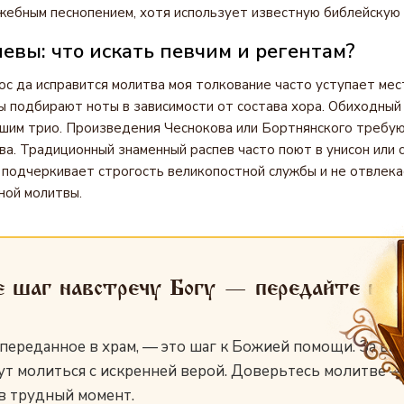
жебным песнопением, хотя использует известную библейскую 
евы: что искать певчим и регентам?
ос да исправится молитва моя толкование часто уступает мес
ы подбирают ноты в зависимости от состава хора. Обиходный 
шим трио. Произведения Чеснокова или Бортнянского требу
ва. Традиционный знаменный распев часто поют в унисон или 
 подчеркивает строгость великопостной службы и не отвлек
ной молитвы.
е шаг навстречу Богу — передайте им
переданное в храм, — это шаг к Божией помощи. За вас
ут молиться с искренней верой. Доверьтесь молитве —
 в трудный момент.