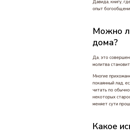
Давида, книгу, г
опыт богообщени
Можно ли
дома?
Да, это совершен
молитва становит
Многие прихожане
покаянный лад, ес
читать по обычно
некоторых староо
меняет сути прош
Какое ис