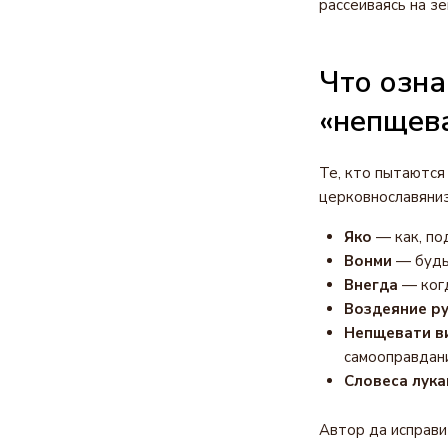
рассеиваясь на з
Что озна
«непщева
Те, кто пытаются 
церковнославяниз
Яко
— как, под
Вонми
— будь 
Внегда
— когд
Воздеяние ру
Непщевати ви
самооправдан
Словеса лука
Автор да исправи