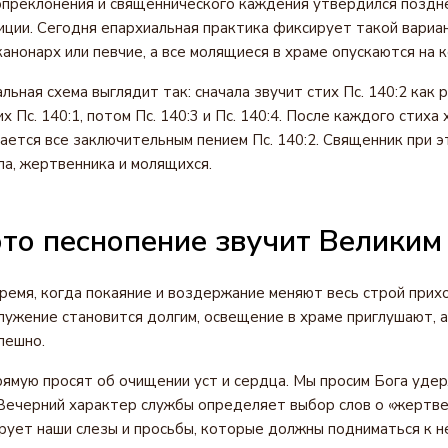
преклонения и священнического каждения утвердился поздне
ции. Сегодня епархиальная практика фиксирует такой вариан
анонарх или певчие, а все молящиеся в храме опускаются на к
ьная схема выглядит так: сначала звучит стих Пс. 140:2 как 
х Пс. 140:1, потом Пс. 140:3 и Пс. 140:4. После каждого стиха
ается все заключительным пением Пс. 140:2. Священник при 
а, жертвенника и молящихся.
то песнопение звучит Великим
ремя, когда покаяние и воздержание меняют весь строй прих
ужение становится долгим, освещение в храме приглушают, 
пешно.
рямую просят об очищении уст и сердца. Мы просим Бога удер
Вечерний характер службы определяет выбор слов о «жертве
рует наши слезы и просьбы, которые должны подниматься к не