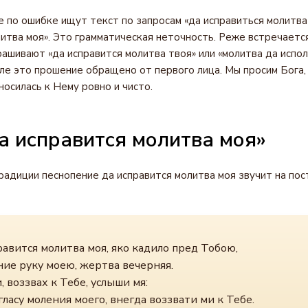
 по ошибке ищут текст по запросам «да исправиться молитва
литва моя». Это грамматическая неточность. Реже встречаетс
прашивают «да исправится молитва твоя» или «молитва да испо
еле это прошение обращено от первого лица. Мы просим Бога,
носилась к Нему ровно и чисто.
а исправится молитва моя»
радиции песнопение да исправится молитва моя звучит на пос
авится молитва моя, яко кадило пред Тобою,
ние руку моею, жертва вечерняя.
, воззвах к Тебе, услыши мя:
ласу моления моего, внегда воззвати ми к Тебе.