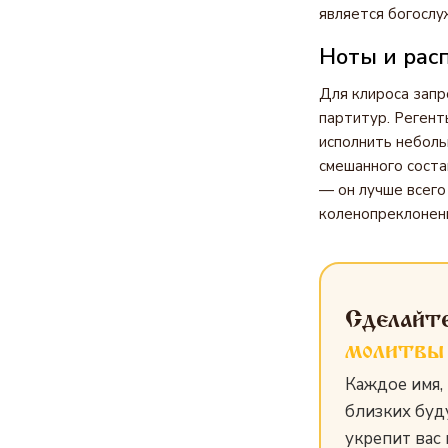
является богослу
Ноты и расп
Для клироса запр
партитур. Регент
исполнить неболь
смешанного соста
— он лучше всего
коленопреклонен
Сделайт
молитвы
Каждое имя, 
близких буд
укрепит вас