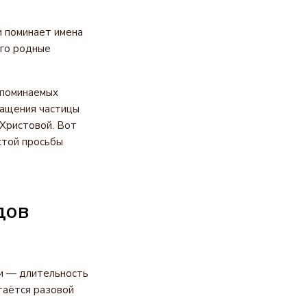
и поминает имена
ого родные
 поминаемых
чащения частицы
 Христовой. Вот
стой просьбы
дов
ри — длительность
стаётся разовой