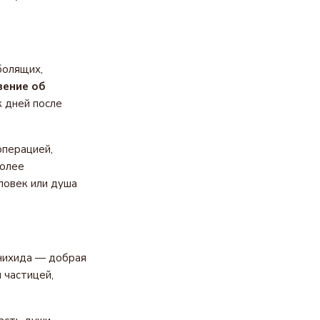
болящих,
ение об
 дней после
операцией,
более
ловек или душа
анихида — добрая
 частицей,