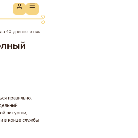
ила 40-дневного поминовения
олный
ься правильно,
тдельный
ой литургии,
 и в конце службы