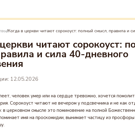
твы
Когда в церкви читают сорокоуст: полный смысл, правила и с
/
 церкви читают сорокоуст: п
правила и сила 40-дневного
вения
ии: 12.05.2026
леет, человек умер или на сердце тревожно, хочется помолит
ерия. Сорокоуст читают не вечером у подсвечника и не как о
: в церковном смысле это поминовение на полной Божественн
поминает имя на проскомидии, вынимает частицу из просфоры
у.