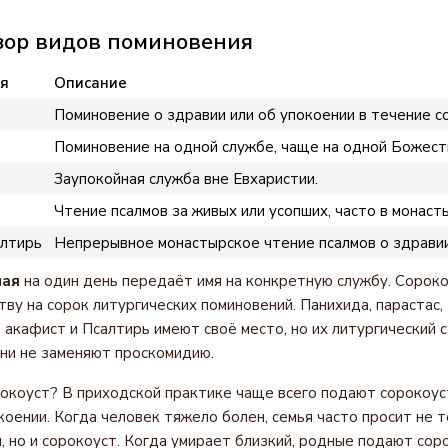
зор видов поминовения
я
Описание
Поминовение о здравии или об упокоении в течение со
Поминовение на одной службе, чаще на одной Божест
Заупокойная служба вне Евхаристии.
Чтение псалмов за живых или усопших, часто в монаст
алтирь
Непрерывное монастырское чтение псалмов о здравии 
ная
на один день передаёт имя на конкретную службу. Сорок
тву на сорок литургических поминовений. Панихида, парастас,
 акафист и Псалтирь имеют своё место, но их литургический с
они не заменяют проскомидию.
окоуст? В приходской практике чаще всего подают сорокоуст
коении. Когда человек тяжело болен, семья часто просит не 
и, но и сорокоуст. Когда умирает близкий, родные подают сор