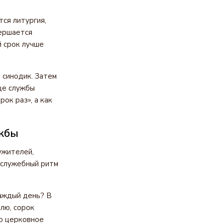
тся литургия,
вершается
й срок лучше
 синодик. Затем
це службы
ок раз», а как
ужбы
ужителей,
ослужебный ритм
каждый день? В
елю, сорок
то церковное