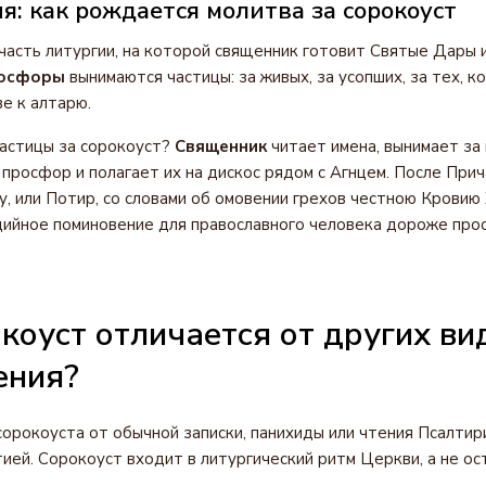
: как рождается молитва за сорокоуст
асть литургии, на которой священник готовит Святые Дары 
осфоры
вынимаются частицы: за живых, за усопших, за тех, к
е к алтарю.
астицы за сорокоуст?
Священник
читает имена, вынимает за
 просфор и полагает их на дискос рядом с Агнцем. После При
у, или Потир, со словами об омовении грехов честною Кровию
ийное поминовение для православного человека дороже про
коуст отличается от других ви
ения?
сорокоуста от обычной записки, панихиды или чтения Псалти
тией. Сорокоуст входит в литургический ритм Церкви, а не о