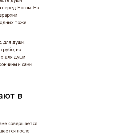
асть души
а перед Богом. На
иерархии
родных тоже
д для души.
грубо, но
ее для души
кончины и сами
ают в
раме совершается
ршается после