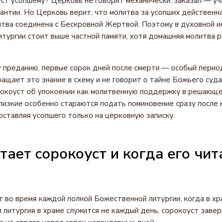
ст усопшему? Церковь не говорит механически: заказал — уч
рантии. Но Церковь верит, что молитва за усопших действенн
итва соединена с Бескровной Жертвой. Поэтому в духовной 
итургии стоит выше частной памяти, хотя домашняя молитва 
 преданию, первые сорок дней после смерти — особый перио
ащает это знание в схему и не говорит о тайне Божьего суда 
рокоуст об упокоении как молитвенную поддержку в решающ
лизкие особенно стараются подать поминовение сразу после 
 оставляя усопшего только на церковную записку.
тает сорокоуст и когда его чит
 во время каждой полной Божественной литургии, когда в х
и литургия в храме служится не каждый день, сорокоуст заве