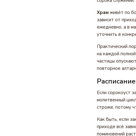
сорока служений,
Храм
живёт по бо
зависит от прихо
ежедневно, а в м
уточнить в конкр
Практический пор
на каждой полной
частицы опускаютс
повторное алтарн
Расписание
Если сорокоуст з
молитвенный цик
строже, потому ч
Как быть, если з
приходе всё завис
поминовений раст