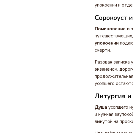
упокоении и отде
Сорокоуст и
Поминовение о 
путешествующих, 
упокоении
подают
смерти.
Разовая записка 
экзаменом, дорог
продолжительная 
усопшего остаютс
Литургия и
Душа
усопшего ну
и нужная заупокой
вынутой на проск