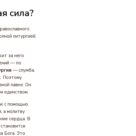
ая сила?
православного
олной литургией;
сит за него
ений — по
ургия
— служба,
х. Поэтому
вной лавке. Он
м единством.
ак с помощью
, а молитву
яние сердца. В
 становится
на Бога. Это