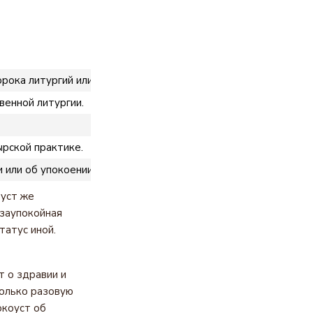
рока литургий или сорока дней, если литургия служится ежед
венной литургии.
ырской практике.
или об упокоении, обычно посменно, день и ночь.
оуст же
 заупокойная
татус иной.
 о здравии и
только разовую
окоуст об