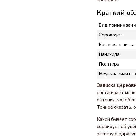
Краткий об
Вид поминовени
Сорокоуст
Разовая записка
Панихида
Псалтирь
Неусыпаемая пс
Записка церков
растягивает моли
ектения, молебен,
Точнее сказать, 
Какой бывает сор
сорокоуст об упо
записку о здрави