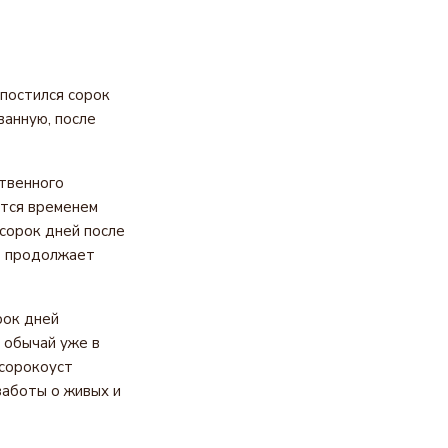
 постился сорок
ванную, после
твенного
ится временем
сорок дней после
ь продолжает
рок дней
 обычай уже в
 сорокоуст
заботы о живых и