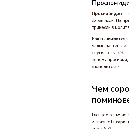
Проскомидия
Проскомидия
— ч
из записок. Из
пр
принесли в молитв
Как вынимаются ч
малые частицы из
опускаются в Чаш
почему проскомид
«помолитесь».
Чем соро
поминов
Главное отличие 
и связь с Евхарис
просьбой.