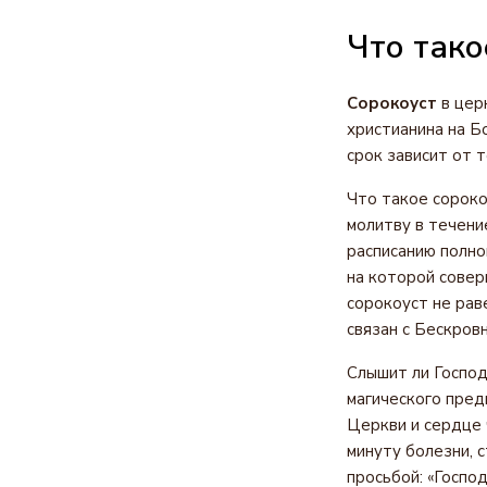
Что тако
Сорокоуст
в цер
христианина на Б
срок зависит от т
Что такое сороко
молитву в течени
расписанию полно
на которой совер
сорокоуст не рав
связан с Бескров
Слышит ли Господ
магического пред
Церкви и сердце ч
минуту болезни, 
просьбой: «Господ