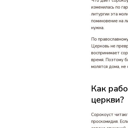
Что даёт сорокоу
изменилась по га
литургии эта мол
поминовение на л
нужна.
По православному
Церковь не превр
воспринимает со
время. Поэтому б
молятся дома, не
Как рабо
церкви?
Сорокоуст читают
проскомидия. Есл