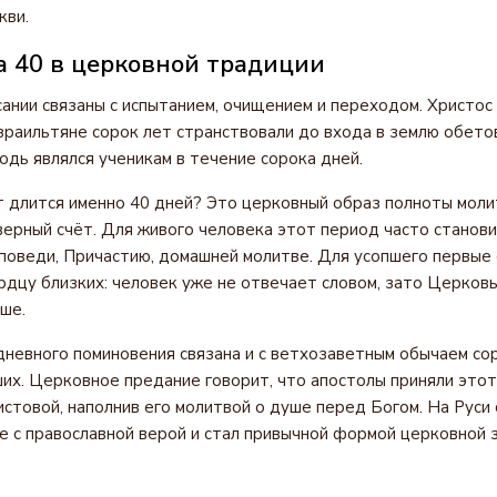
кви.
а 40 в церковной традиции
ании связаны с испытанием, очищением и переходом. Христос
израильтяне сорок лет странствовали до входа в землю обето
одь являлся ученикам в течение сорока дней.
 длится именно 40 дней? Это церковный образ полноты моли
еверный счёт. Для живого человека этот период часто станов
поведи, Причастию, домашней молитве. Для усопшего первые 
рдцу близких: человек уже не отвечает словом, зато Церков
ше.
невного поминовения связана и с ветхозаветным обычаем со
их. Церковное предание говорит, что апостолы приняли этот
стовой, наполнив его молитвой о душе перед Богом. На Руси
е с православной верой и стал привычной формой церковной 