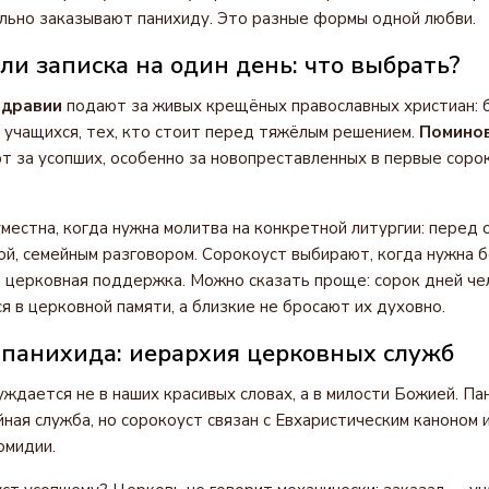
льно заказывают панихиду. Это разные формы одной любви.
ли записка на один день: что выбрать?
здравии
подают за живых крещёных православных христиан: 
учащихся, тех, кто стоит перед тяжёлым решением.
Поминов
 за усопших, особенно за новопреставленных в первые сорок
уместна, когда нужна молитва на конкретной литургии: перед 
ой, семейным разговором. Сорокоуст выбирают, когда нужна 
церковная поддержка. Можно сказать проще: сорок дней че
я в церковной памяти, а близкие не бросают их духовно.
 панихида: иерархия церковных служб
ждается не в наших красивых словах, а в милости Божией. П
ная служба, но сорокоуст связан с Евхаристическим каноном и
омидии.