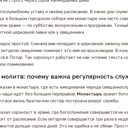
 а не строго через сорок календарных дней.
гослужебному уставу и своему расписанию. В какие дни служи
да: в большом городском соборе или монастыре она часто со
алом храме — по субботам, воскресеньям и праздникам. Точны
етной церковной лавке или у священника.
ядок простой. Сначала имя попадает в церковную записку или
 литургии священник поминает это имя на проскомидии. В кон
я в Потир. Так сорокоуст работает не как «чтение текста сор
ое поминовение.
 молитв: почему важна регулярность сл
аказан в монастыре, где есть ежедневная череда священносл
л чаще идёт без больших перерывов.
Монастырь
хранит бог
то вся жизнь братии или сестёр построена вокруг службы.
аказал сорокоуст в храме, где богослужения совершаются не 
ит от расписания. Если литургия совершается три раза в нед
янутся дольше сорока дней. Это не ошибка и не обман. Прос