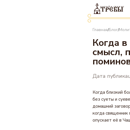
онлайн сервис
ТРЕБЫ
Главная
Блог
Моли
/
/
Когда в
смысл, 
помино
Дата публикац
Когда близкий бо
без суеты и суев
домашний заговор
когда священник 
опускает её в Чаш