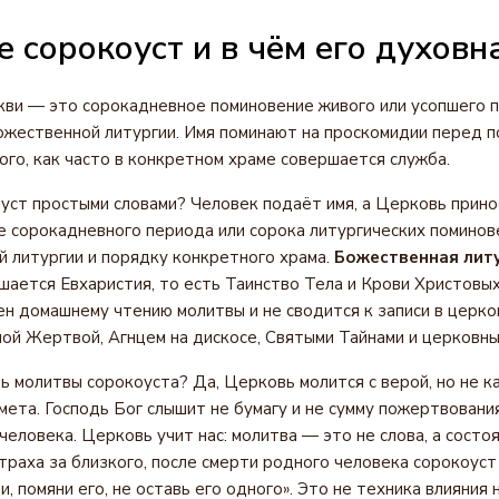
е сорокоуст и в чём его духовн
кви — это сорокадневное поминовение живого или усопшего 
ожественной литургии. Имя поминают на проскомидии перед п
ого, как часто в конкретном храме совершается служба.
уст простыми словами? Человек подаёт имя, а Церковь прино
е сорокадневного периода или сорока литургических поминов
й литургии и порядку конкретного храма.
Божественная лит
шается Евхаристия, то есть Таинство Тела и Крови Христовы
ен домашнему чтению молитвы и не сводится к записи в церко
ной Жертвой, Агнцем на дискосе, Святыми Тайнами и церковны
ь молитвы сорокоуста? Да, Церковь молится с верой, но не к
мета. Господь Бог слышит не бумагу и не сумму пожертвования
еловека. Церковь учит нас: молитва — это не слова, а состо
страха за близкого, после смерти родного человека сорокоуст
и, помяни его, не оставь его одного». Это не техника влияния 