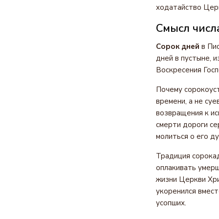
ходатайство Цер
Смысл числ
Сорок дней
в Пис
дней в пустыне, 
Воскресения Госп
Почему сорокоуст
времени, а не су
возвращения к ис
смерти дороги се
молиться о его ду
Традиция сорокад
оплакивать умерш
жизни Церкви Хри
укоренился вмест
усопших.