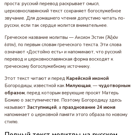
проста: русский перевод раскрывает смысл,
церковнославянский текст сохраняет богослужебное
звучание. Для домашнего чтения допустимо читать по-
русски, если так сердце молится внимательнее.
Греческое название молитвы — Аксион Эстин (Ἄξιόν
ἐστιν), по первым словам греческого текста. Эти слова
означают «Достойно есть» и напоминают, что русский
перевод и церковнославянская форма восходят к
греческому богослужебному источнику.
Этот текст читают и перед
Карейской иконой
Богородицы, известной как
Милующая
, —
чудотворным
образом
, перед которым верующие просят Матерь
Божию о заступничестве. Поэтому Богородицу здесь
называют
Заступницей
, а
празднование 24 июня
напоминает о церковной памяти этого образа по новому
стилю.
Полный текст молитвы на русском