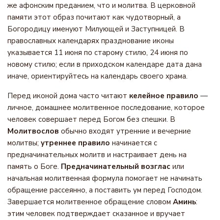
же афонским преданием, что и молитва. В церковной
памяти этот образ почитают как чудотворный, а
Богородицу именуют Милующей и Заступницей. В
православных календарях празднование иконы
указывается 11 июня по старому стилю, 24 июня по
новому стилю; если в приходском календаре дата дана
иначе, ориентируйтесь на календарь своего храма.
Перед иконой дома часто читают
келейное правило
—
личное, домашнее молитвенное последование, которое
человек совершает перед Богом без спешки. В
Молитвослов
обычно входят утренние и вечерние
молитвы;
утреннее правило
начинается с
предначинательных молитв и настраивает день на
память о Боге.
Предначинательный возглас
или
начальная молитвенная формула помогает не начинать
обращение рассеянно, а поставить ум перед Господом.
Завершается молитвенное обращение словом
Аминь
:
этим человек подтверждает сказанное и вручает