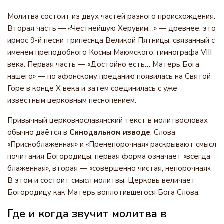
Молитва состоит из двух частей разного происхождения.
Вторая часть — «Честнейшую Херувим…» — древнее: это
ирмос 9-й песни трипеснца Великой Пятницы, связанный с
именем преподобного Космы Маюмского, гимнографа VIII
века. Первая часть — «Достойно есть… Матерь Бога
нашего» — по афонскому преданию появилась на Святой
Горе в конце X века и затем соединилась с уже
известным церковным песнопением.
Привычный церковнославянский текст в молитвословах
обычно даётся в
Синодальном изводе
. Слова
«Присноблаженная» и «Пренепорочная» раскрывают смысл
почитания Богородицы: первая форма означает «всегда
блаженная», вторая — «совершенно чистая, непорочная».
В этом и состоит смысл молитвы: Церковь величает
Богородицу как Матерь воплотившегося Бога Слова.
Где и когда звучит молитва в