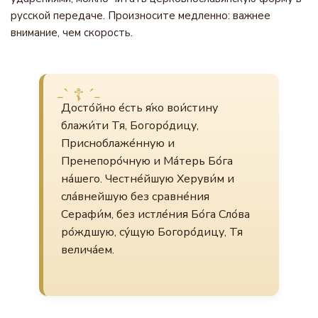
русской передаче. Произносите медленно: важнее
внимание, чем скорость.
Досто́йно е́сть я́ко вои́стину
блажи́ти Тя, Богоро́дицу,
Присноблаже́нную и
Пренепоро́чную и Ма́терь Бо́га
на́шего. Честне́йшую Херуви́м и
сла́внейшую без сравне́ния
Серафи́м, без истле́ния Бо́га Сло́ва
ро́ждшую, су́щую Богоро́дицу, Тя
велича́ем.