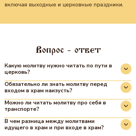
включая выходные и церковные праздники.
Вопрос - ответ
Какую молитву нужно читать по пути в
церковь?
По пути в храм традиционно читают «Молитву
Обязательно ли знать молитву перед
входом в храм наизусть?
идущего в церковь». Также
священнослужители рекомендуют мысленно
Нет, молитву можно читать по молитвослову
Можно ли читать молитву про себя в
читать Иисусову молитву, 50-й и 90-й псалмы.
транспорте?
или с экрана телефона. Если вы забыли слова,
достаточно перекреститься, совершить поклон
Да, в дороге, особенно в общественном
В чем разница между молитвами
и обратиться к Богу кратко, своими словами.
идущего в храм и при входе в храм?
транспорте, молитву следует читать про себя,
не привлекая лишнего внимания, сохраняя