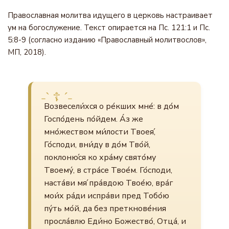
Православная молитва идущего в церковь настраивает
ум на богослужение. Текст опирается на Пс. 121:1 и Пс.
5:8-9 (согласно изданию «Православный молитвослов»,
МП, 2018).
Возвесели́хся о ре́кших мне́: в до́м
Госпо́день по́йдем. А́з же
мно́жеством ми́лости Твоея́,
Го́споди, вни́ду в до́м Тво́й,
поклоню́ся ко хра́му свято́му
Твоему́, в стра́се Твое́м. Го́споди,
наста́ви мя́ пра́вдою Твое́ю, вра́г
мои́х ра́ди испра́ви пред Тобо́ю
пу́ть мо́й, да без преткнове́ния
просла́влю Еди́но Божество́, Отца́, и