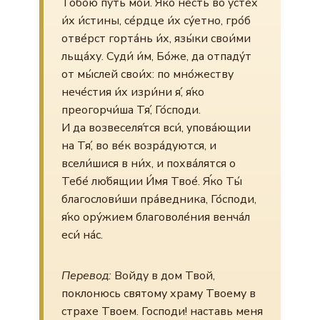
Тобо́ю пу́ть мо́й. Я́ко не́сть во усте́х
и́х и́стины, се́рдце и́х су́етно, гро́б
отве́рст горта́нь и́х, язы́ки свои́ми
льща́ху. Суди́ и́м, Бо́же, да отпаду́т
от мы́слей свои́х: по мно́жеству
нече́стия и́х изри́ни я́, я́ко
преогорчи́ша Тя́, Го́споди.
И да возвеселя́тся вси́, упова́ющии
на Тя́, во ве́к возра́дуются, и
всели́шися в ни́х, и похва́лятся о
Тебе́ лю́бящии И́мя Твое́. Я́ко Ты́
благослови́ши пра́ведника, Го́споди,
я́ко ору́жием благоволе́ния венча́л
еси́ на́с.
Перевод:
Войду в дом Твой,
поклонюсь святому храму Твоему в
страхе Твоем. Господи! наставь меня