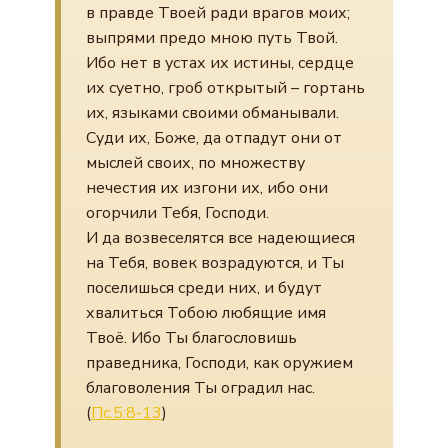
в правде Твоей ради врагов моих;
выпрями предо мною путь Твой.
Ибо нет в устах их истины, сердце
их суетно, гроб открытый – гортань
их, языками своими обманывали.
Суди их, Боже, да отпадут они от
мыслей своих, по множеству
нечестия их изгони их, ибо они
огорчили Тебя, Господи.
И да возвеселятся все надеющиеся
на Тебя, вовек возрадуются, и Ты
поселишься среди них, и будут
хвалиться Тобою любящие имя
Твоё. Ибо Ты благословишь
праведника, Господи, как оружием
благоволения Ты оградил нас.
(
Пс.5:8-13
)