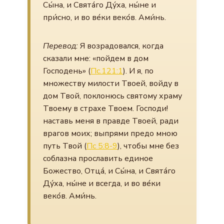
Сы́на, и Свята́го Ду́ха, ны́не и
при́сно, и во ве́ки веко́в. Ами́нь.
Перевод:
Я возрадовался, когда
сказали мне: «пойдем в дом
Господень» (
Пс.121:1
). И я, по
множеству милости Твоей, войду в
дом Твой, поклонюсь святому храму
Твоему в страхе Твоем. Господи!
наставь меня в правде Твоей, ради
врагов моих; выпрями предо мною
путь Твой (
Пс 5:8-9
), чтобы мне без
соблазна прославить единое
Божество, Отца́, и Сы́на, и Свята́го
Ду́ха, ны́не и всегда, и во ве́ки
веко́в. Ами́нь.