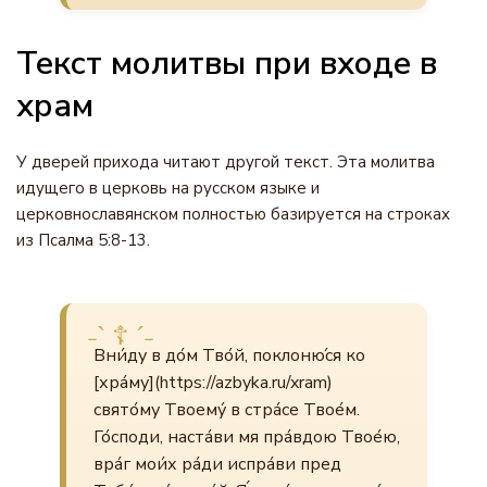
Текст молитвы при входе в
храм
У дверей прихода читают другой текст. Эта молитва
идущего в церковь на русском языке и
церковнославянском полностью базируется на строках
из Псалма 5:8-13.
Вни́ду в до́м Тво́й, поклоню́ся ко
[хра́му](https://azbyka.ru/xram)
свято́му Твоему́ в стра́се Твое́м.
Го́споди, наста́ви мя пра́вдою Твое́ю,
вра́г мои́х ра́ди испра́ви пред