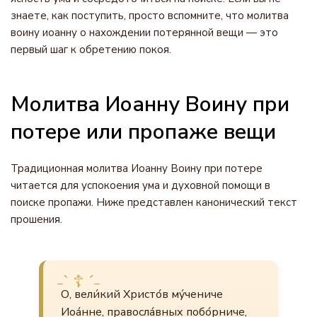
знаете, как поступить, просто вспомните, что молитва
воину иоанну о нахождении потерянной вещи — это
первый шаг к обретению покоя.
Молитва Иоанну Воину при
потере или пропаже вещи
Традиционная молитва Иоанну Воину при потере
читается для успокоения ума и духовной помощи в
поиске пропажи. Ниже представлен канонический текст
прошения.
О, вели́кий Христо́в му́чениче
Иоа́нне, правосла́вных побо́рниче,