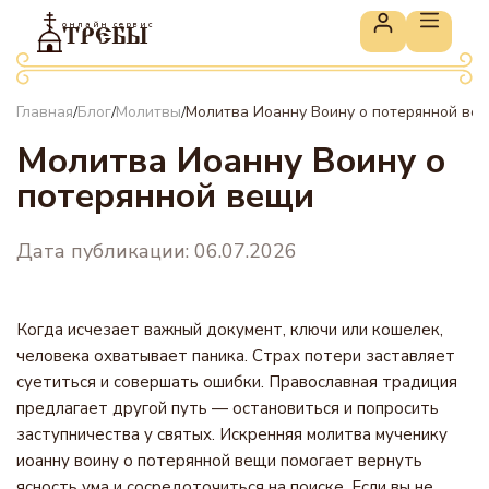
онлайн сервис
ТРЕБЫ
Главная
Блог
Молитвы
Молитва Иоанну Воину о потерянной ве
/
/
/
Молитва Иоанну Воину о
потерянной вещи
Дата публикации: 06.07.2026
Когда исчезает важный документ, ключи или кошелек,
человека охватывает паника. Страх потери заставляет
суетиться и совершать ошибки. Православная традиция
предлагает другой путь — остановиться и попросить
заступничества у святых. Искренняя молитва мученику
иоанну воину о потерянной вещи помогает вернуть
ясность ума и сосредоточиться на поиске. Если вы не