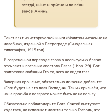
всегда́, ны́не и при́сно и во ве́ки
веко́в. Ами́нь.
Текст взят из исторической книги «Молитвы читаемые на
молебнах», изданной в Петрограде (Синодальная
типография, 1915 год).
В современном переводе слова о неописуемых благах
отсылают к посланию апостола Павла (1Кор. 2:9). Бог
приготовил любящим Его то, чего не видел глаз.
Завершая прошение, обязательно искренне добавьте:
«Если будет на это воля Господня». Так мы признаём, что
наша просьба о возврате может быть не на пользу.
Обязательно поблагодарите Бога. Святой выступает
ходатаем, но исполняет молитвы только Господь, что