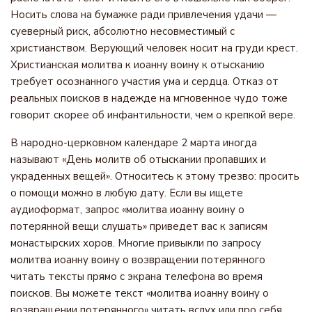
Носить слова на бумажке ради привлечения удачи —
суеверный риск, абсолютно несовместимый с
христианством. Верующий человек носит на груди крест.
Христианская молитва к иоанну воину к отысканию
требует осознанного участия ума и сердца. Отказ от
реальных поисков в надежде на мгновенное чудо тоже
говорит скорее об инфантильности, чем о крепкой вере.
В народно-церковном календаре 2 марта иногда
называют «День молитв об отыскании пропавших и
украденных вещей». Относитесь к этому трезво: просить
о помощи можно в любую дату. Если вы ищете
аудиоформат, запрос «молитва иоанну воину о
потерянной вещи слушать» приведет вас к записям
монастырских хоров. Многие привыкли по запросу
молитва иоанну воину о возвращении потерянного
читать тексты прямо с экрана телефона во время
поисков. Вы можете текст «молитва иоанну воину о
возвращении потерянного» читать вслух или про себя.