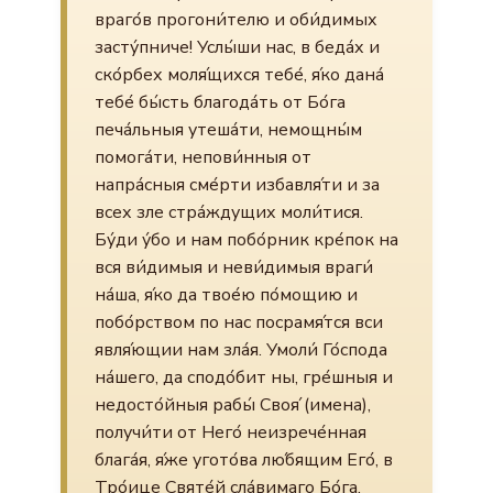
враго́в прогони́телю и оби́димых
засту́пниче! Услы́ши нас, в беда́х и
ско́рбех моля́щихся тебе́, я́ко дана́
тебе́ бы́сть благода́ть от Бо́га
печа́льныя утеша́ти, немощны́м
помога́ти, непови́нныя от
напра́сныя сме́рти избавля́ти и за
всех зле стра́ждущих моли́тися.
Бу́ди у́бо и нам побо́рник кре́пок на
вся ви́димыя и неви́димыя враги́
на́ша, я́ко да твое́ю по́мощию и
побо́рством по нас посрамя́тся вси
явля́ющии нам зла́я. Умоли́ Го́спода
на́шего, да сподо́бит ны, гре́шныя и
недосто́йныя рабы́ Своя́ (имена),
получи́ти от Него́ неизрече́нная
блага́я, я́же угото́ва лю́бящим Его́, в
Тро́ице Святе́й сла́вимаго Бо́га,