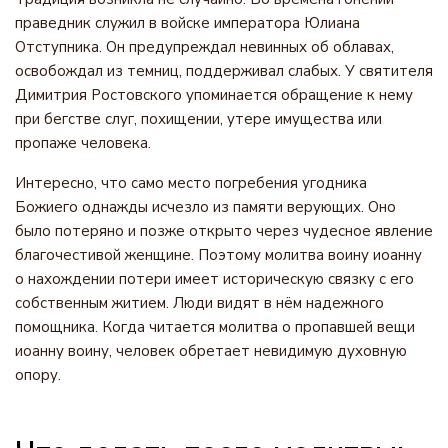
праведник служил в войске императора Юлиана
Отступника. Он предупреждал невинных об облавах,
освобождал из темниц, поддерживал слабых. У святителя
Димитрия Ростовского упоминается обращение к нему
при бегстве слуг, похищении, утере имущества или
пропаже человека.
Интересно, что само место погребения угодника
Божиего однажды исчезло из памяти верующих. Оно
было потеряно и позже открыто через чудесное явление
благочестивой женщине. Поэтому молитва воину иоанну
о нахождении потери имеет историческую связку с его
собственным житием. Люди видят в нём надежного
помощника. Когда читается молитва о пропавшей вещи
иоанну воину, человек обретает невидимую духовную
опору.