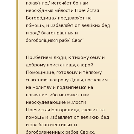
покая́ние:/ источа́ет бо нам
неоску́дныя ми́лости Пречи́стая
Богоро́дица,/ предваря́ет на
по́мощь, и избавля́ет от вели́ких бед
и зол// благонра́вныя и
богобоя́щияся рабы́ Своя́.
Прибегнем, люди, к тихому сему и
доброму пристанищу, скорой
Помощнице, готовому и тёплому
спасению, покрову Девы; поспешим
на молитву и подвигнемся на
покаяние: ибо источает нам
неоскудевающие милости
Пречистая Богородица, спешит на
помощь и избавляет от великих бед
и зол благочестивых и
богобоязненных рабов Своих.