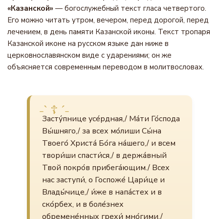
«Казанской»
— богослужебный текст гласа четвертого.
Его можно читать утром, вечером, перед дорогой, перед
лечением, в день памяти Казанской иконы. Текст тропаря
Казанской иконе на русском языке дан ниже в
церковнославянском виде с ударениями; он же
объясняется современным переводом в молитвословах.
Засту́пнице усе́рдная,/ Ма́ти Го́спода
Вы́шняго,/ за всех мо́лиши Сы́на
Твоего́ Христа́ Бо́га на́шего,/ и всем
твори́ши спасти́ся,/ в держа́вный
Твой покро́в прибега́ющим./ Всех
нас заступи́, о Госпоже́ Цари́це и
Влады́чице,/ и́же в напа́стех и в
ско́рбех, и в боле́знех
обремене́нных грехи́ мно́гими,/