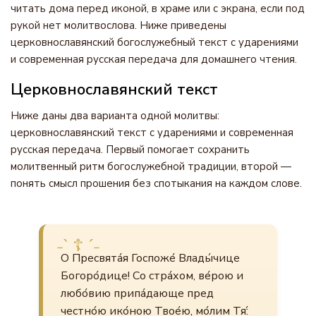
читать дома перед иконой, в храме или с экрана, если под
рукой нет молитвослова. Ниже приведены
церковнославянский богослужебный текст с ударениями
и современная русская передача для домашнего чтения.
Церковнославянский текст
Ниже даны два варианта одной молитвы:
церковнославянский текст с ударениями и современная
русская передача. Первый помогает сохранить
молитвенный ритм богослужебной традиции, второй —
понять смысл прошения без спотыкания на каждом слове.
О Пресвята́я Госпоже́ Влады́чице
Богоро́дице! Со стра́хом, ве́рою и
любо́вию припа́дающе пред
честно́ю ико́ною Твое́ю, мо́лим Тя́: