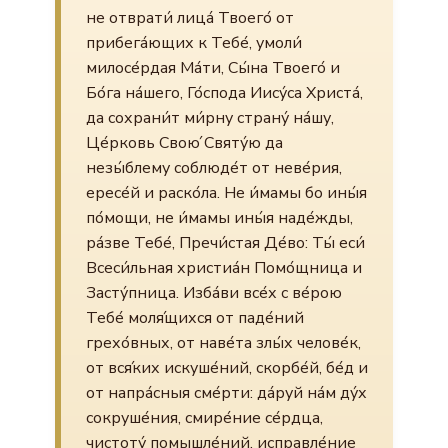
не отврати́ лица́ Твоего́ от
прибега́ющих к Тебе́, умоли́
милосе́рдая Ма́ти, Сы́на Твоего́ и
Бо́га на́шего, Го́спода Иису́са Христа́,
да сохрани́т ми́рну страну́ на́шу,
Це́рковь Свою́ Святу́ю да
незы́блему соблюде́т от неве́рия,
ересе́й и раско́ла. Не и́мамы бо ины́я
по́мощи, не и́мамы ины́я наде́жды,
ра́зве Тебе́, Пречи́стая Де́во: Ты́ еси́
Всеси́льная христиа́н Помо́щница и
Засту́пница. Изба́ви все́х с ве́рою
Тебе́ моля́щихся от паде́ний
грехо́вных, от наве́та злы́х челове́к,
от вся́ких искуше́ний, скорбе́й, бе́д и
от напра́сныя сме́рти: да́руй на́м ду́х
сокруше́ния, смире́ние се́рдца,
чистоту́ помышле́ний, исправле́ние