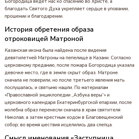
Богородица ведёт нас ко спасению во Христе, а
благодать Святого Духа укрепляет сердце в уповании,
прошении и благодарении.
История обретения образа
отроковицей Матроной
Казанская икона была найдена после видения
девятилетней Матроны на пепелище в Казани. Согласно
церковному преданию, после пожара Богородица указала
девочке место, где в земле скрыт образ. Матроне
сначала не поверили, но после третьего явления мать
послушалась, и святыню нашли. По материалам
«Православной энциклопедии „Азбука веры“» и
церковного календаря Екатеринбургской епархии, после
молебна образ перенесли сначала в храм святителя
Николая, а затем крестным ходом в Благовещенский
собор; во время шествия исцелились два слепца.
Смысл именования «Заступница