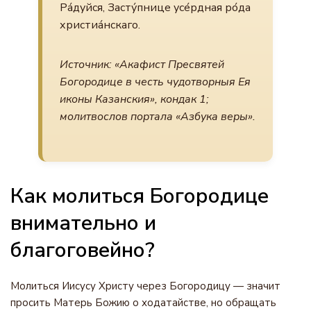
Ра́дуйся, Засту́пнице усе́рдная ро́да
христиа́нскаго.
Источник: «Акафист Пресвятей
Богородице в честь чудотворныя Ея
иконы Казанския», кондак 1;
молитвослов портала «Азбука веры».
Как молиться Богородице
внимательно и
благоговейно?
Молиться Иисусу Христу через Богородицу — значит
просить Матерь Божию о ходатайстве, но обращать