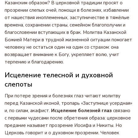
Казанским образом? В церковной традиции просят о
прозрении слепых очей, помощи в болезнях, избавлении
от нашествия иноплеменных, заступничестве в тяжёлые
времена, сохранении страны, семейном благополучии и
благословении вступающих в брак. Молитва Казанской
Божией Матери в трудной жизненной ситуации помогает
человеку не остаться один на один со страхом: она
возвращает внимание к Богу, укрепляет волю, учит
терпению и благодарению.
Исцеление телесной и духовной
слепоты
При потере зрения и болезнях глаз читают молитву
перед Казанской иконой, тропарь «Заступнице усердная»
и, по силам, акафист.
Исцеление болезней глаз
связано
с первыми чудесами после обретения образа: церковное
предание называет прозрение Иосифа и Никиты. Но
Церковь говорит и о духовном прозрении. Человек