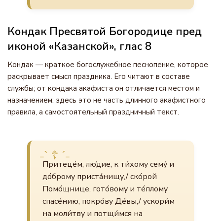
Кондак Пресвятой Богородице пред
иконой «Казанской», глас 8
Кондак — краткое богослужебное песнопение, которое
раскрывает смысл праздника. Его читают в составе
службы; от кондака акафиста он отличается местом и
назначением: здесь это не часть длинного акафистного
правила, а самостоятельный праздничный текст.
Притеце́м, лю́дие, к ти́хому сему́ и
до́брому приста́нищу,/ ско́рой
Помо́щнице, гото́вому и те́плому
спасе́нию, покро́ву Де́вы,/ ускори́м
на моли́тву и потщи́мся на