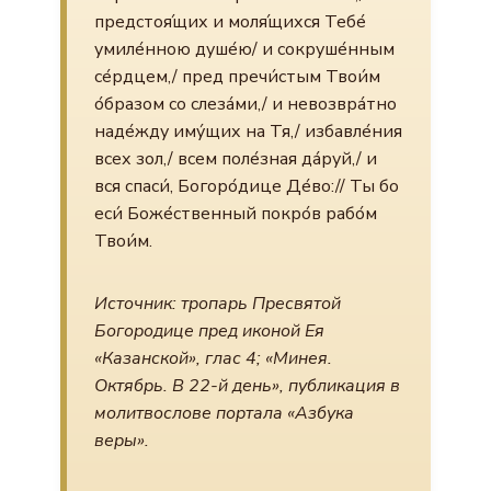
предстоя́щих и моля́щихся Тебе́
умиле́нною душе́ю/ и сокруше́нным
се́рдцем,/ пред пречи́стым Твои́м
о́бразом со слеза́ми,/ и невозвра́тно
наде́жду иму́щих на Тя,/ избавле́ния
всех зол,/ всем поле́зная да́руй,/ и
вся спаси́, Богоро́дице Де́во:// Ты бо
еси́ Боже́ственный покро́в рабо́м
Твои́м.
Источник: тропарь Пресвятой
Богородице пред иконой Ея
«Казанской», глас 4; «Минея.
Октябрь. В 22-й день», публикация в
молитвослове портала «Азбука
веры».