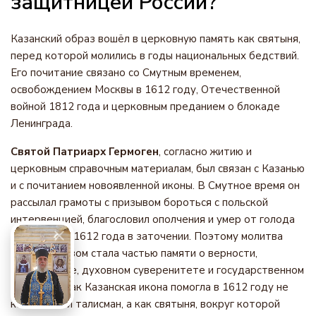
защитницей России?
Казанский образ вошёл в церковную память как святыня,
перед которой молились в годы национальных бедствий.
Его почитание связано со Смутным временем,
освобождением Москвы в 1612 году, Отечественной
войной 1812 года и церковным преданием о блокаде
Ленинграда.
Святой Патриарх Гермоген
, согласно житию и
церковным справочным материалам, был связан с Казанью
и с почитанием новоявленной иконы. В Смутное время он
рассылал грамоты с призывом бороться с польской
интервенцией, благословил ополчения и умер от голода
17 февраля 1612 года в заточении. Поэтому молитва
перед образом стала частью памяти о верности,
патриотизме, духовном суверенитете и государственном
единстве. Так Казанская икона помогла в 1612 году не
как военный талисман, а как святыня, вокруг которой