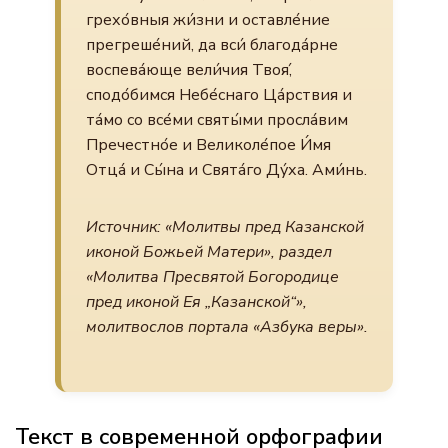
грехо́вныя жи́зни и оставле́ние
прегреше́ний, да вси́ благода́рне
воспева́юще вели́чия Твоя́,
сподо́бимся Небе́снаго Ца́рствия и
та́мо со все́ми святы́ми просла́вим
Пречестно́е и Великоле́пое И́мя
Отца́ и Сы́на и Свята́го Ду́ха. Ами́нь.
Источник: «Молитвы пред Казанской
иконой Божьей Матери», раздел
«Молитва Пресвятой Богородице
пред иконой Ея „Казанской“»,
молитвослов портала «Азбука веры».
Текст в современной орфографии