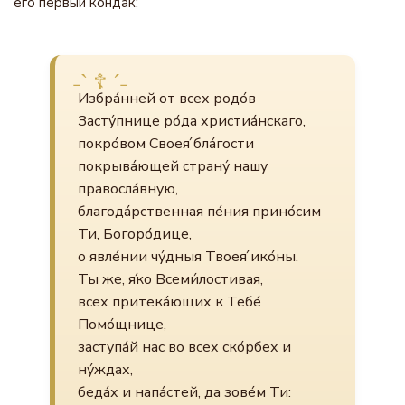
его первый кондак:
Избра́нней от всех родо́в
Засту́пнице ро́да христиа́нскаго,
покро́вом Своея́ бла́гости
покрыва́ющей страну́ нашу
правосла́вную,
благода́рственная пе́ния прино́сим
Ти, Богоро́дице,
о явле́нии чу́дныя Твоея́ ико́ны.
Ты же, я́ко Всеми́лостивая,
всех притека́ющих к Тебе́
Помо́щнице,
заступа́й нас во всех ско́рбех и
ну́ждах,
беда́х и напа́стей, да зове́м Ти: