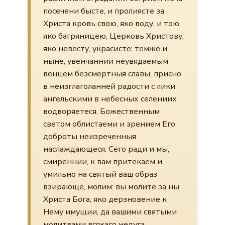
посечени бысте, и пролиясте за
Христа кровь свою, яко воду, и тою,
яко багряницею, Церковь Христову,
яко невесту, украсисте; темже и
ныне, увенчаннии неувядаемым
венцем безсмертныя славы, присно
в неизглаголанней радости с лики
ангельскими в небесных селениих
водворяетеся, Божественным
светом облистаеми и зрением Его
доброты неизреченныя
наслаждающеся. Сего ради и мы,
смиреннии, к вам притекаем и,
умильно на святый ваш образ
взирающе, молим: вы молите за ны
Христа Бога, яко дерзновение к
Нему имущии, да вашими святыми
молитвами всякаго недуга