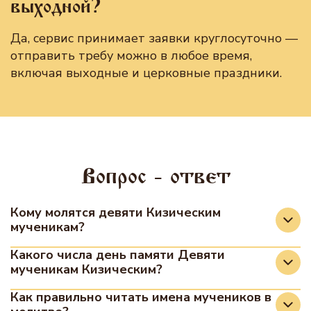
выходной?
Да, сервис принимает заявки круглосуточно —
отправить требу можно в любое время,
включая выходные и церковные праздники.
Вопрос - ответ
Кому молятся девяти Кизическим
мученикам?
К девяти Кизическим мученикам обращаются с
Какого числа день памяти Девяти
мученикам Кизическим?
просьбами об исцелении телесных недугов,
особенно лихорадок, а также просят помощи в
Православная церковь чтит их память 12 мая
Как правильно читать имена мучеников в
поиске работы, избавлении от жизненных