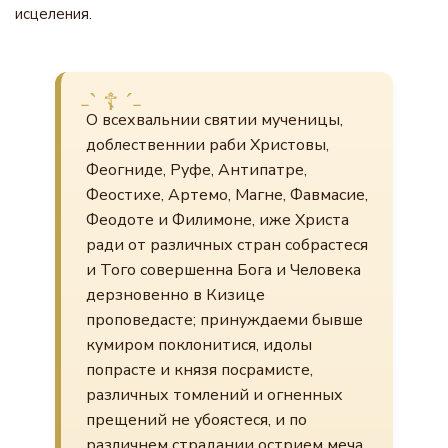
исцеления.
О всехвальнии святии мученицы,
доблественнии раби Христовы,
Феогниде, Руфе, Антипатре,
Феостихе, Артемо, Магне, Фавмасие,
Феодоте и Филимоне, иже Христа
ради от различных стран собрастеся
и Того совершенна Бога и Человека
дерзновенно в Кизице
проповедасте; принуждаеми бывше
кумиром поклонитися, идолы
попрасте и князя посрамисте,
различных томлений и огненных
прещений не убоястеся, и по
различнем страдании острием меча