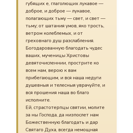
губящих е, глаголющих лукавое —
доброе, и доброе — лукавое,
полагающих тьму — свет, и свет —
тьму; от шатания умов, яко трость,
ветром колеблемых, и от
греховнаго душ разслабления.
Богодарованную благодать чудес
ваших, мученицы Христовы
девяточисленнии, прострите ко
всем нам, верою к вам
прибегающим, и вся наша недуги
душевныя и телесныя уврачуйте, и
вся прошения наша во благо
исполните.
Ей, страстотерпцы святии, молите
за ны Господа, да низпослет нам
Божественную благодать и дар
Святаго Духа, всегда немощная