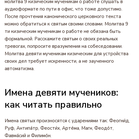
молитва 9 кизическим мученикам о работе слушать в
аудиоформате по пути в офис, что тоже допустимо.
После прочтения канонического церковного текста
можно обратиться к святым своими словами. Молитва 9
ти кизическим мученикам о работе не обязана быть
формальной. Расскажите святым о своих реальных
тревогах, попросите вразумления на собеседовании.
Молитва девяти мученикам кизическим для устройства
своих дел требует искренности, а не заученного
автоматизма.
Имена девяти мучеников:
как читать правильно
Имена святых произносятся с ударениями так: Феогни́д,
Руф, Антипа́тр, Феости́х, Арте́ма, Магн, Феодо́т,
Фавма́сий и Филимо́н.