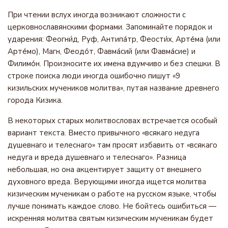
При чтении вслух иногда возникают сложности с
церковнославянскими формами. Запоминайте порядок и
ударения: Феогни́д, Руф, Антипа́тр, Феости́х, Арте́ма (или
Арте́мо), Магн, Феодо́т, Фавма́сий (или Фавма́сие) и
Филимо́н. Произносите их имена вдумчиво и без спешки. В
строке поиска люди иногда ошибочно пишут «9
кизильских мучеников молитва», путая название древнего
города Кизика.
В некоторых старых молитвословах встречается особый
вариант текста. Вместо привычного «всякаго недуга
душевнаго и телеснаго» там просят избавить от «всякаго
недуга и вреда душевнаго и телеснаго». Разница
небольшая, но она акцентирует защиту от внешнего
духовного вреда. Верующими иногда ищется молитва
кизическим мученикам о работе на русском языке, чтобы
лучше понимать каждое слово. Не бойтесь ошибиться —
искренняя молитва святым кизическим мученикам будет