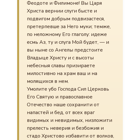
Феодоте и Филимоне! Вы Царя
Христа вернии слуги бысте и
подвигом добрым подвизастеся,
претерпевше за Него муки; темже,
по неложному Его глаголу: идеже
есмь Аз, ту и слуга Мой будет, — и
вы ныне со Ангелы предстоите
Владыце Христу и с высоты
небесныя славы призираете
милостивно на храм ваш и на
молящихся в нем.
Умолите убо Господа Сил Церковь
Его Святую и православное
Отечество наше сохранити от
напастей и бед, от всех враг
видимых и невидимых, низложити
прелесть неверия и безбожия и
стадо Христово избавити от волков,