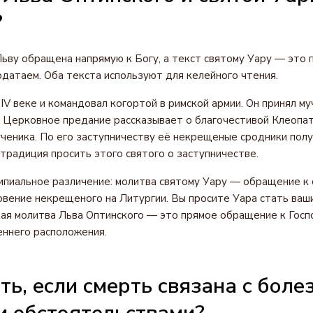
?
ьву обращена напрямую к Богу, а текст святому Уару — это 
одатаем. Оба текста используют для келейного чтения.
 IV веке и командовал когортой в римской армии. Он принял м
. Церковное предание рассказывает о благочестивой Клеопат
ченика. По его заступничеству её некрещеные сродники полу
 традиция просить этого святого о заступничестве.
ипиальное различение: молитва святому Уару — обращение к с
вение некрещеного на Литургии. Вы просите Уара стать ваш
ая молитва Льва Оптинского — это прямое обращение к Госп
еннего расположения.
ть, если смерть связана с боле