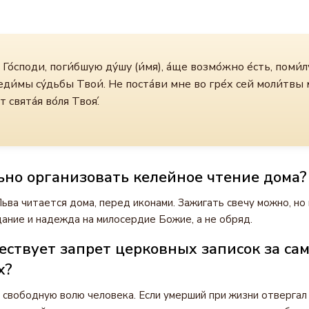
Го́споди, поги́бшую ду́шу (и́мя), а́ще возмо́жно е́сть, поми́л
ди́мы су́дьбы Твои́. Не поста́ви мне во гре́х сей моли́твы 
т свята́я во́ля Твоя́.
ьно организовать келейное чтение дома?
ьва читается дома, перед иконами. Зажигать свечу можно, но 
ание и надежда на милосердие Божие, а не обряд.
ествует запрет церковных записок за са
х?
свободную волю человека. Если умерший при жизни отвергал 