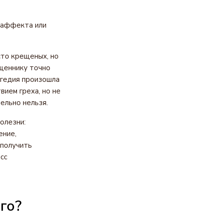
 аффекта или
сто крещеных, но
ященнику точно
агедия произошла
ием греха, но не
ельно нельзя.
олезни:
ение,
 получить
сс
го?