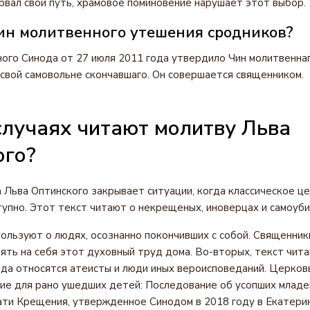
вал свой путь, храмовое поминовение нарушает этот выбор.
чин молитвенного утешения сродников?
го Синода от 27 июля 2011 года утвердило Чин молитвенна
свой самовольне скончавшаго. Он совершается священником.
случаях читают молитву Льва
ого?
 Льва Оптинского закрывает ситуации, когда классическое ц
упно. Этот текст читают о некрещеных, иноверцах и самоуби
пользуют о людях, осознанно покончивших с собой. Священни
ять на себя этот духовный труд дома. Во-вторых, текст чит
да относятся атеисты и люди иных вероисповеданий. Церков
е для рано ушедших детей: Последование об усопших младе
ти Крещения, утвержденное Синодом в 2018 году в Екатерин