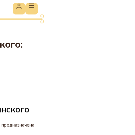
кого:
инского
а предназначена