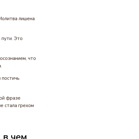
Молитва лишена
 пути. Это
 осознанием, что
.
н постичь
той фразе
е стала грехом
 в чем