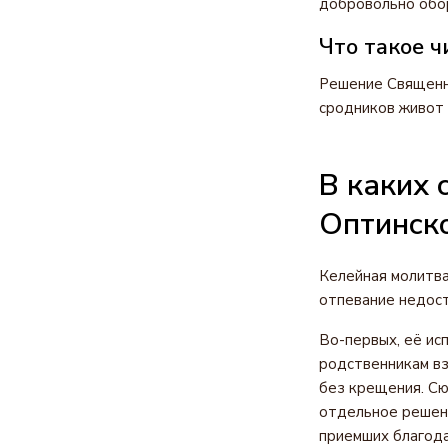
добровольно обор
Что такое 
Решение Священно
сродников живот 
В каких 
Оптинск
Келейная молитва
отпевание недост
Во-первых, её ис
родственникам вз
без крещения. Сю
отдельное решени
приемших благода