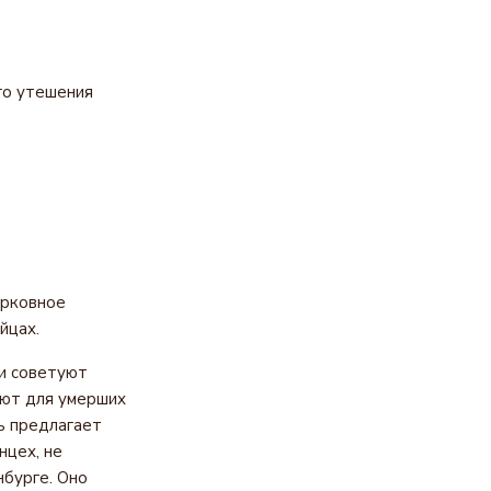
го утешения
ерковное
йцах.
ки советуют
ают для умерших
ь предлагает
нцех, не
бурге. Оно