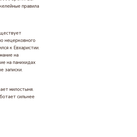
 келейные правила
уществует
но нецерковного
лся к Евхаристии.
мание на
ие на панихидах
е записки.
ает милостыня.
аботает сильнее