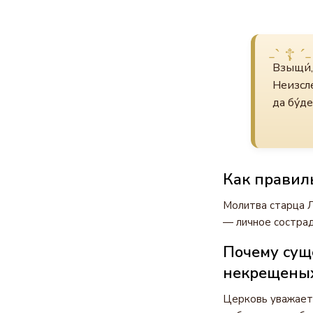
Взыщи́, 
Неизсле
да бу́де
Как правил
Молитва старца Л
— личное сострад
Почему сущ
некрещены
Церковь уважает 