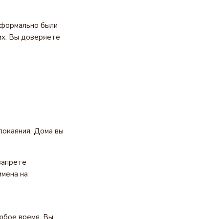
 формально были
их. Вы доверяете
покаяния. Дома вы
запрете
имена на
юбое время. Вы