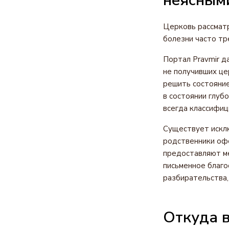
неясным
Церковь рассмат
болезни часто тр
Портал Pravmir д
не получивших це
решить состояние
в состоянии глуб
всегда классифиц
Существует исклю
родственники офо
предоставляют ме
письменное благо
разбирательства,
Откуда в