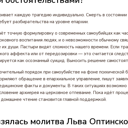
и обстоятельствами?
ривает каждую трагедию индивидуально. Смерть в состоянии
ебует разбирательства на уровне епархии.
аёт точную формулировку о современных самоубийцах как ча
рковного воспитания людях, и о невозможности обычному св
 их души. Пастыри видят сложность нашего времени. Если тр
окого аффекта или от передозировки — это считается следств
ируется как осознанный суицид. Выносить решение самостоят
чительный порядок при самоубийстве на фоне психической б
рмляют обращение в епархиальное управление, пишут заявл
дицинские факты и документы. В таких ситуациях возможно
словение архиерея на церковное отпевание. Пока идёт проце
 домашнее чтение становится главной поддержкой.
зялась молитва Льва Оптинско