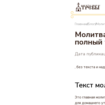
онлайн сервис
ТРЕБЫ
Главная
Блог
Моли
/
/
Молитва
полный 
Дата публикац
, без текста и на
Текст мо
Это главная моли
для домашнего ут