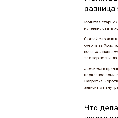
разница
Молитва старцу Л
мученику стать х
Святой Уар жил в
смерть за Христа
почитала мощи му
тех пор возникла
Здесь есть принц
церковное помино
Напротив, коротк
зависит от внутр
Что дела