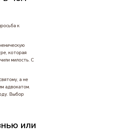
просьба к
ученическую
ре, которая
чили милость. С
вятому, а не
им адвокатом.
оду. Выбор
знью или