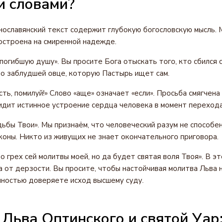
и словами?
ославянский текст содержит глубокую богословскую мысль. 
остроена на смиренной надежде.
погибшую душу». Вы просите Бога отыскать того, кто сбился с
 о заблудшей овце, которую Пастырь ищет сам.
ь, помилуй!» Слово «аще» означает «если». Просьба смягчена
идит истинное устроение сердца человека в момент перехода
ьбы Твои». Мы признаём, что человеческий разум не способе
оны. Никто из живущих не знает окончательного приговора.
о грех сей молитвы моей, но да будет святая воля Твоя». В э
 от дерзости. Вы просите, чтобы настойчивая молитва Льва н
лностью доверяете исход высшему суду.
Льва Оптинского и святой Уар: