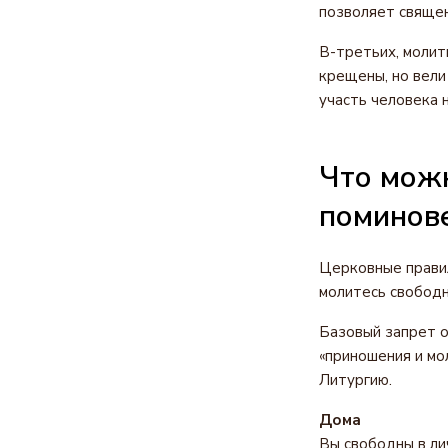
позволяет священ
В-третьих, молит
крещены, но вели
участь человека 
Что можн
поминове
Церковные правил
молитесь свободн
Базовый запрет о
«приношения и мо
Литургию.
Дома
Вы свободны в ли