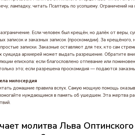
ечу, лампадку, читать Псалтирь по усопшему. Ограничений на
азграничение. Если человек был крещён, но далёк от веры, с
ых записок и заказных записок (проскомидии). За крещёного, 
простые записки. Заказные оставляют для тех, кто сам стреми
х суицида архиерей может выдать разрешение. Обратите вни
люции епископа: если благословлено отпевание или поминовен
олько это; если разрешена проскомидия — подаются заказны
дела милосердия
итать домашние правила вслух. Самую мощную помощь оказыв
помогайте нуждающимся в память об ушедшем. Эта жертва р
твий.
чает молитва Льва Оптинского