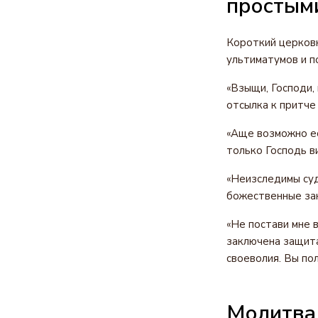
простым
Короткий церковн
ультиматумов и п
«Взыщи, Господи, 
отсылка к притче
«Аще возможно ест
только Господь в
«Неизследимы суд
божественные зак
«Не постави мне в
заключена защита
своеволия. Вы по
Молитва 