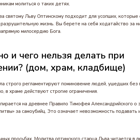
никам молиться о таких детях.
ва святому Льву Оптинскому подходит для усопших, которые
 разрушительную жизнь. Вы берете на себя ходатайство за н
напрямую милосердию Бога.
о и чего нельзя делать при
нии? (дом, храм, кладбище)
а строго регламентируют поминовение людей, ушедших без 
о, в храме действуют строгие ограничения.
пирается на древнее Правило Тимофея Александрийского о 
литвы» за самоубийц. Это означает невозможность подавать 
чных просьбах. Молитва оптинского старца Льва читается в л