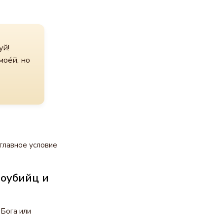
уй!
мое́й, но
главное условие
моубийц и
Бога или