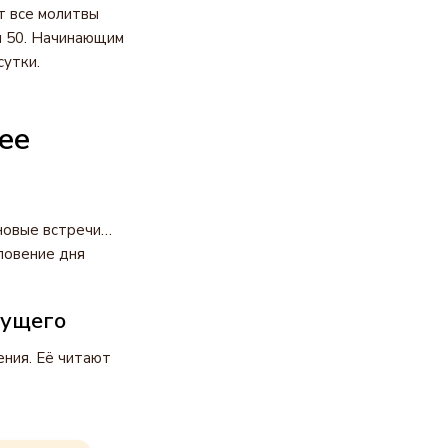
т все молитвы
м 50. Начинающим
утки.
ее
 новые встречи…
ловение дня
дущего
ния. Её читают