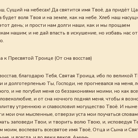
ш, Сущий на небесах! Да святится имя Твоё, да придёт Ц
а будет воля Твоя и на земле, как на небе. Хлеб наш насу
этот день; и прости нам долги наши, как и мы прощаем
ам нашим; и не дай впасть в искушение, но избавь нас от
о.
 к Пресвятой Троице (От сна восстав)
восстав, благодарю Тебя, Святая Троица, ибо по великой 
и и долготерпенью Ты, Господи, не прогневался на меня, 
ого, и не погубил меня со беззакониями моими, но как все
ловеколюбие, и от сна ночного поднял меня, чтобы я возн
олитву утреннюю и славословил могущество Твоё. И ныне
и мои очи мысленные, отверзи уста мои поучаться словам
ать заповеди Твои, и творить волю Твою, и, исповедуя Т
 моим, воспевать всесвятое имя Твоё, Отца и Сына и Свя
ыне, и всегда, и во веки веков. Аминь.