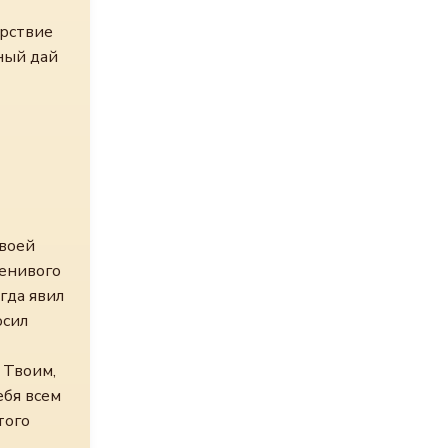
арствие
щный дай
Твоей
ленивого
гда явил
осил
 Твоим,
ебя всем
того