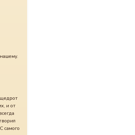
 нашему.
 щедрот
х, и от
всегда
отворил
 С самого