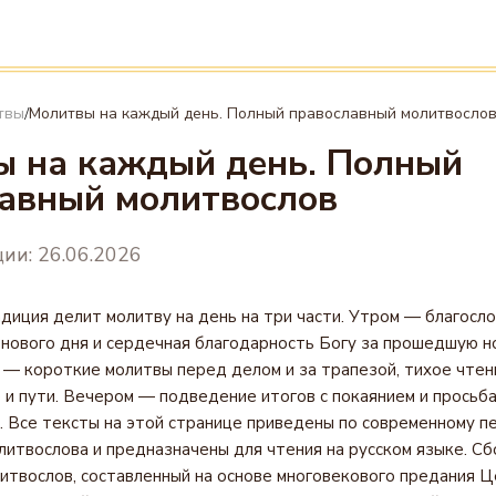
твы
Молитвы на каждый день. Полный православный молитвосло
/
 на каждый день. Полный
авный молитвослов
ии: 26.06.2026
диция делит молитву на день на три части. Утром — благосл
 нового дня и сердечная благодарность Богу за прошедшую но
— короткие молитвы перед делом и за трапезой, тихое чтен
 и пути. Вечером — подведение итогов с покаянием и просьба
. Все тексты на этой странице приведены по современному п
литвослова и предназначены для чтения на русском языке. Сб
итвослов, составленный на основе многовекового предания Ц