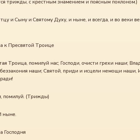
тся трижды, с крестным знамением и поясным поклоном.)
тцу и Сыну и Святому Духу, и ныне, и всегда, и во веки ве
а к Пресвятой Троице
ая Троица, помилуй нас; Господи, очисти грехи наши; Вла
 беззакония наши; Святой, приди и исцели немощи наши,
ради!
, помилуй. (Трижды)
И ныне.
а Господня