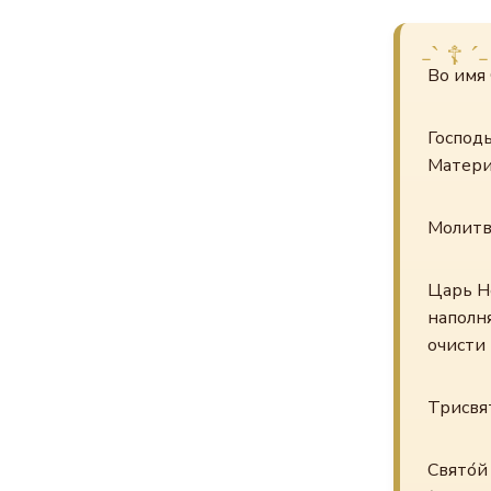
Во имя 
Господ
Матери 
Молитв
Царь Н
наполня
очисти 
Трисвя
Свято́й