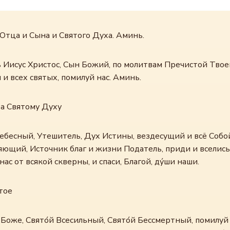
Отца и Сына и Святого Духа. Аминь.
ь Иисус Христос, Сын Божий, по молитвам Пречистой Твое
и всех святых, помилуй нас. Аминь.
а Святому Духу
ебесный, Утешитель, Дух Истины, вездесущий и всё Собо
ющий, Источник благ и жизни Податель, приди и вселись 
нас от всякой скверны, и спаси, Благой, ду́ши наши.
тое
 Боже, Свято́й Всесильный, Свято́й Бессмертный, помилуй 