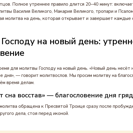
тцов. Полное утреннее правило длится 20–40 минут: включае
литвы Василия Великого, Макария Великого, тропари и Псало
я молитва на день, которая открывает и завершает каждые с
Господу на новый день: утренн
овение
емя для молитвы Господу на новый день. «Новый день несёт
 дня», — говорит молитвослов. Мы просим молитву на благос
ём время делам.
т сна восстав» — благословение дня гря
молитва обращена к Пресвятой Троице сразу после пробужде
ругого дела, стоя перед иконой.