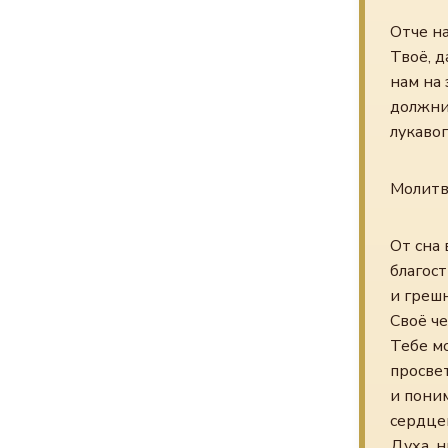
Отче на
Твоё, д
нам на 
должник
лукавог
Молитва
От сна 
благост
и грешн
Своё че
Тебе м
просвет
и поним
сердцем
Духа, н