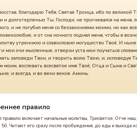
восстав, благодарю Тебя, Святая Троица, ибо по великой 
и и долготерпенью Ты, Господи, не прогневался на меня, 
ого, и не погубил меня со беззакониями моими, но как все
ловеколюбие, и от сна ночного поднял меня, чтобы я возн
олитву утреннюю и славословил могущество Твоё. И ныне
и мои очи мысленные, отверзи уста мои поучаться словам
ать заповеди Твои, и творить волю Твою, и, исповедуя Т
 моим, воспевать всесвятое имя Твоё, Отца и Сына и Свя
ыне, и всегда, и во веки веков. Аминь.
реннее правило
 правило включает начальные молитвы, Трисвятое, Отче наш,
 50. Читают его сразу после пробуждения, до еды и выхода из