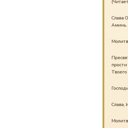
(Читае
Слава О
Аминь.
Молитв
Пресвят
прости
Твоего 
Господи
Слава, 
Молитв