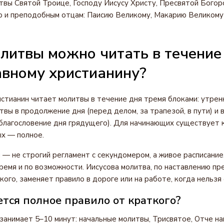
вы Святой Троице, Господу Иисусу Христу, Пресвятой Богор
 и преподобным отцам: Паисию Великому, Макарию Великому 
литвы можно читать в течение
авному христианину?
стианин читает молитвы в течение дня тремя блоками: утрен
итвы в продолжение дня (перед делом, за трапезой, в пути) и
а благословение дня грядущего). Для начинающих существует 
х — полное.
— не строгий регламент с секундомером, а живое расписание
время и по возможности. Иисусова молитва, по наставлению п
ого, заменяет правило в дороге или на работе, когда нельзя 
тся полное правило от краткого?
занимает 5–10 минут: начальные молитвы, Трисвятое, Отче на