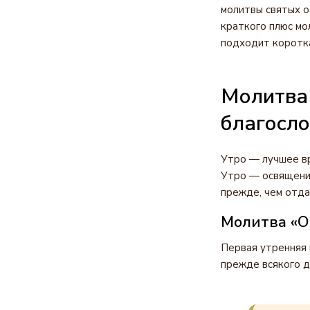
молитвы святых о
краткого плюс мо
подходит коротка
Молитва 
благосл
Утро — лучшее вр
Утро — освящение
прежде, чем отда
Молитва «О
Первая утренняя 
прежде всякого д