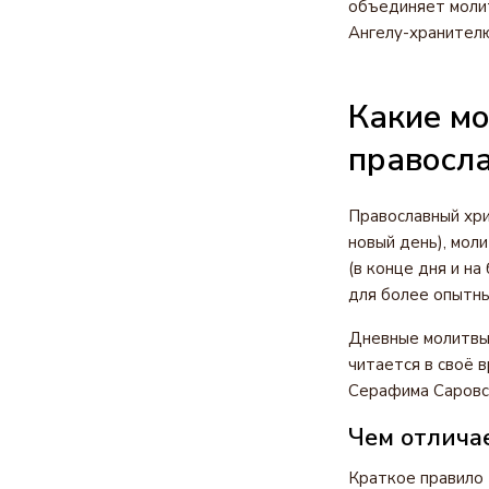
объединяет молит
Ангелу-хранителю
Какие мо
правосл
Православный хри
новый день), мол
(в конце дня и н
для более опытны
Дневные молитвы 
читается в своё 
Серафима Саровск
Чем отличае
Краткое правило 