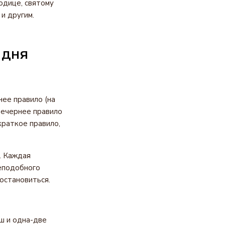
одице, святому
и другим.
 дня
нее правило (на
 вечернее правило
краткое правило,
. Каждая
реподобного
остановиться.
ш и одна-две