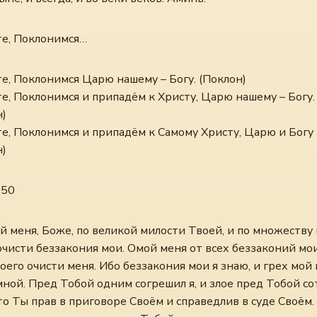
е, Поклонимся…
е, Поклонимся Царю нашему – Богу. (Поклон)
е, Поклонимся и припадём к Христу, Царю нашему – Богу.
н)
е, Поклонимся и припадём к Самому Христу, Царю и Богу
н)
 50
й меня, Боже, по великой милости Твоей, и по множеству
чисти беззакония мои. Омой меня от всех беззаконий мои
оего очисти меня. Ибо беззакония мои я знаю, и грех мой 
ной. Пред Тобой одним согрешил я, и злое пред Тобой с
что Ты прав в приговоре Своём и справедлив в суде Своём.