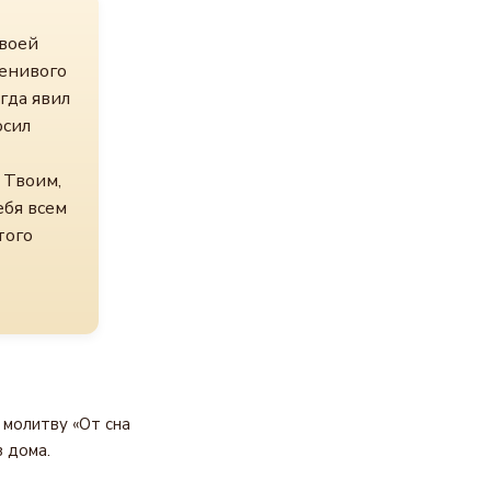
Твоей
ленивого
гда явил
осил
 Твоим,
ебя всем
того
 молитву «От сна
 дома.