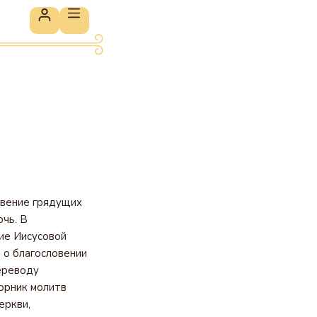
в
овение грядущих
чь. В
ие Иисусовой
 о благословении
ереводу
орник молитв
еркви,