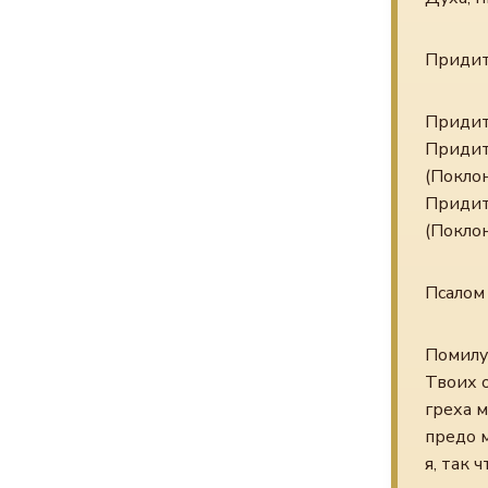
Придит
Придит
Придит
(Покло
Придит
(Покло
Псалом
Помилу
Твоих о
греха м
предо м
я, так 