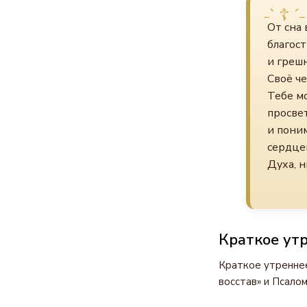
От сна 
благост
и грешн
Своё че
Тебе м
просвет
и поним
сердцем
Духа, н
Краткое ут
Краткое утреннее
восстав» и Псалом