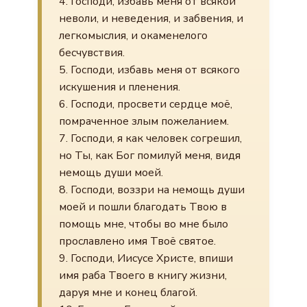
4. Господи, избавь меня от всякой
неволи, и неведения, и забвения, и
легкомыслия, и окаменелого
бесчувствия.
5. Господи, избавь меня от всякого
искушения и пленения.
6. Господи, просвети сердце моё,
помраченное злым пожеланием.
7. Господи, я как человек согрешил,
но Ты, как Бог помилуй меня, видя
немощь души моей.
8. Господи, воззри на немощь души
моей и пошли благодать Твою в
помощь мне, чтобы во мне было
прославлено имя Твоё святое.
9. Господи, Иисусе Христе, впиши
имя раба Твоего в книгу жизни,
даруя мне и конец благой.