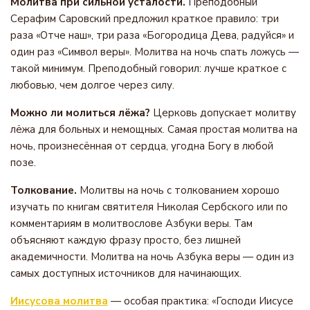
Молитва при сильной усталости.
Преподобный
Серафим Саровский предложил краткое правило: три
раза «Отче наш», три раза «Богородица Дева, радуйся» и
один раз «Символ веры». Молитва на ночь спать ложусь —
такой минимум. Преподобный говорил: лучше краткое с
любовью, чем долгое через силу.
Можно ли молиться лёжа?
Церковь допускает молитву
лёжа для больных и немощных. Самая простая молитва на
ночь, произнесённая от сердца, угодна Богу в любой
позе.
Толкование.
Молитвы на ночь с толкованием хорошо
изучать по книгам святителя Николая Сербского или по
комментариям в молитвослове Азбуки веры. Там
объясняют каждую фразу просто, без лишней
академичности. Молитва на ночь Азбука веры — один из
самых доступных источников для начинающих.
Иисусова молитва
— особая практика: «Господи Иисусе