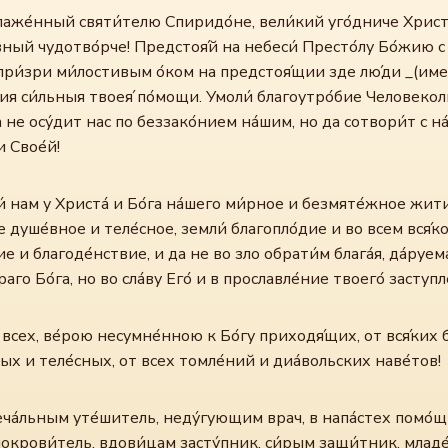
лаже́нный святи́телю Спиридо́не, вели́кий уго́дниче Христ
вный чудотво́рче! Предстоя́й на небеси́ Престо́лу Бо́жию с 
 при́зри ми́лостивым о́ком на предстоя́щии зде лю́ди _(име
ия си́льныя твоея́ по́мощи. Умоли́ благоутро́бие Человекол
да не осу́дит нас по беззако́нием на́шим, но да сотвори́т с на
и Свое́й!
́ нам у Христа́ и Бо́га на́шего ми́рное и безмяте́жное жити
е душе́вное и теле́сное, земли́ благопло́дие и во всем вся́к
ие и благоде́нствие, и да не во зло обрати́м блага́я, да́руе
аго Бо́га, но во сла́ву Его́ и в прославле́ние твоего́ заступл
 всех, ве́рою несумне́нною к Бо́гу приходя́щих, от вся́ких 
ых и теле́сных, от всех томле́ний и диа́вольских наве́тов!
еча́льным уте́шитель, неду́гующим врач, в напа́стех помо́щ
покрови́тель, вдови́цам засту́пник, си́рым защи́тник, млад