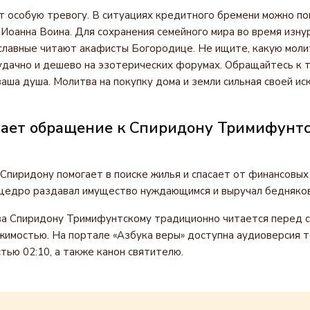
 особую тревогу. В ситуациях кредитного бремени можно по
 Иоанна Воина. Для сохранения семейного мира во время изн
лавные читают акафисты Богородице. Не ищите, какую моли
удачно и дешево на эзотерических форумах. Обращайтесь к т
аша душа. Молитва на покупку дома и земли сильная своей иск
гает обращение к Спиридону Тримифунтс
Спиридону помогает в поиске жилья и спасает от финансовых
щедро раздавал имущество нуждающимся и выручал бедняков
ва Спиридону Тримифунтскому традиционно читается перед 
жимостью. На портале «Азбука веры» доступна аудиоверсия т
ью 02:10, а также канон святителю.