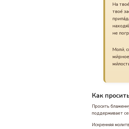
На твое
твое́ з
припа́д
находя́
не погр
Моли́, с
ми́рное
ми́лость
Как просит
Просить блаженну
поддерживает се
Искренняя молитв