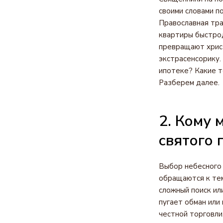
своими словами п
Православная тра
квартиры быстрод
превращают христ
экстрасенсорику.
ипотеке? Какие т
Разберем далее.
2. Кому 
святого 
Выбор небесного 
обращаются к тем
сложный поиск ил
пугает обман или
честной торговли