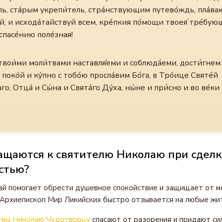
ль, ста́рым укрепи́тель, стра́нствующим путево́ждь, пла́
й, и исхода́тайствуй всем, кре́пкия по́мощи твоея́ тре́бующ
 спасе́нию поле́зная!
 твои́ми моли́твами наставля́еми и соблюда́еми, дости́гнем
 поко́й и ку́пно с тобо́ю просла́вим Бо́га, в Тро́ице Святе́й
го, Отца́ и Сы́на и Свята́го Ду́ха, ны́не и при́сно и во ве́ки 
ащаются к святителю Николаю при сделк
стью?
ай помогает обрести душевное спокойствие и защищает от м
 Архиепископ Мир Ликийских быстро отзывается на любые жи
твы Николаю Чудотворцу
спасают от разорения и придают си