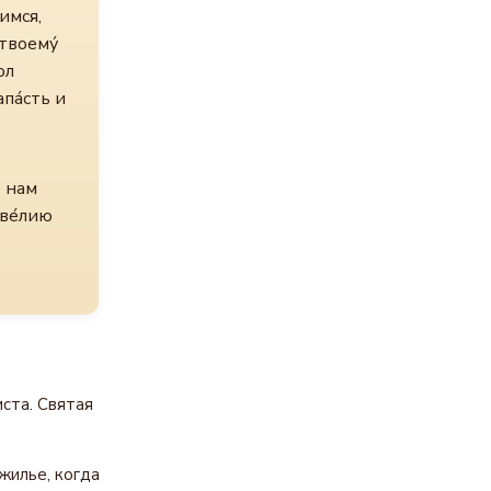
имся,
твоему́
ол
па́сть и
т нам
 ве́лию
ста. Святая
жилье, когда