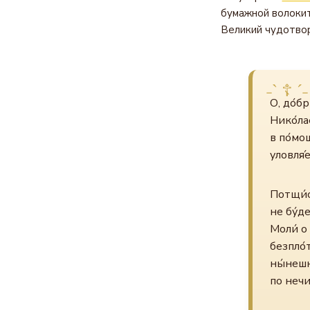
бумажной волокит
Великий чудотво
О, до́б
Нико́ла
в по́мо
уловля́
Потщи́с
не бу́д
Моли́ о
безпло́
ны́нешн
по нечис