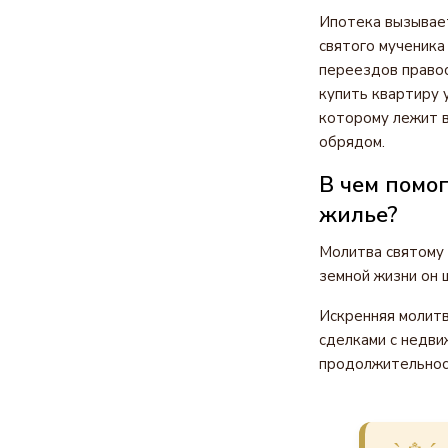
Ипотека вызывает
святого мученика
переездов правос
купить квартиру 
которому лежит в
обрядом.
В чем помо
жилье?
Молитва святому 
земной жизни он 
Искренняя молит
сделками с недви
продолжительност