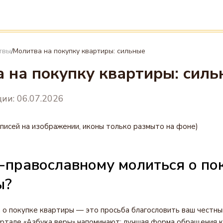
твы
Молитва на покупку квартиры: сильные
/
 на покупку квартиры: силь
ии: 06.07.2026
адписей на изображении, иконы только размыто на фоне)
о-православному молиться о по
ы?
 о покупке квартиры — это просьба благословить ваш честны
ртале «Азбука веры» напоминают: лучшая форма обращения к