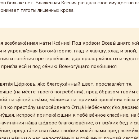
сов больше нет. Блаженная Ксения раздала свое имущество п
онимает тяготы лишенных крова.
а́я всеблаже́нная ма́ти Ксе́ние! Под кро́вом Всевы́шняго жи
я и укрепля́емая Богома́терию, глад и жа́жду, хлад и зной,
ния и гоне́ния претерпе́вшая, дар прозорли́вости и чудот
а прия́ла еси́ и под се́нию Всемогу́щаго поко́ишися.
вята́я Це́рковь, я́ко благоуха́нный цвет, прославля́ет тя.
я́ще (на ме́сте твоего́ погребе́ния), пред о́бразом твои́м с
во́й ти су́щей с на́ми, мо́лимся ти: приими́ проше́ния на́ша 
́ я ко престо́лу милосе́рднаго Отца́ Небе́снаго; я́ко дерзно
му́щая, испроси́ притека́ющим к тебе́ ве́чное спасе́ние, на б
 начина́ния на́ша ще́дрое благослове́ние, от вся́ких бед и с
́ние, предста́ни святы́ми твои́ми моли́твами пред всеми́
елем на́шим о нас, недосто́йных и гре́шных; помози́, свята́я