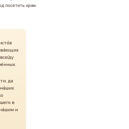
од посетить храм.
исто́в
зыва́ющих
всю́ду
че́нных.
ти, да
на́ших.
со
́шего в
 на́шим и