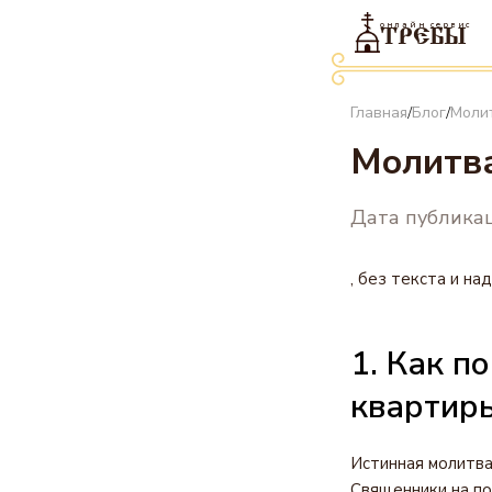
онлайн сервис
ТРЕБЫ
Главная
Блог
Моли
/
/
Молитва
Дата публикац
, без текста и н
1. Как п
квартир
Истинная молитва
Священники на по