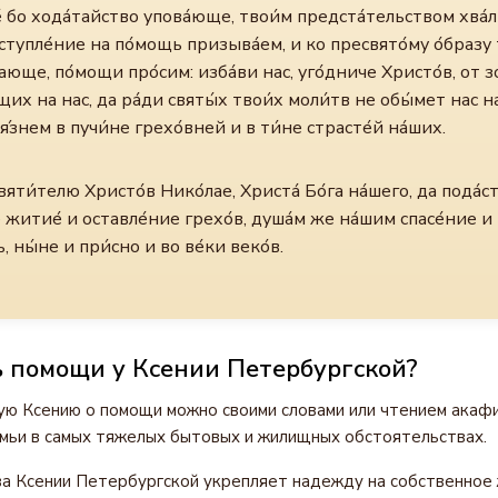
́ бо хода́тайство упова́юще, твои́м предста́тельством хва́л
аступле́ние на по́мощь призыва́ем, и ко пресвято́му о́бразу 
ающе, по́мощи про́сим: изба́ви нас, уго́дниче Христо́в, от з
щих на нас, да ра́ди святы́х твои́х моли́тв не обы́мет нас на
я́знем в пучи́не грехо́вней и в ти́не страсте́й на́ших.
вяти́телю Христо́в Нико́лае, Христа́ Бо́га на́шего, да пода́с
 житие́ и оставле́ние грехо́в, душа́м же на́шим спасе́ние и
, ны́не и при́сно и во ве́ки веко́в.
ь помощи у Ксении Петербургской?
ю Ксению о помощи можно своими словами или чтением акафи
мьи в самых тяжелых бытовых и жилищных обстоятельствах.
а Ксении Петербургской укрепляет надежду на собственное 