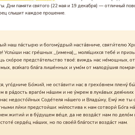
ы. Дни памяти святого (22 мая и 19 декабря) — отличный пов
рец слышит каждое прошение.
рый наш па́стырю и богому́дрый наста́вниче, святи́телю Хр
е! Услы́ши нас гре́шных _(имена)_, моля́щихся тебе́ и при
щь ско́рое предста́тельство твое́: виждь нас не́мощных, от
емых, вся́каго бла́га лише́нных и умо́м от малоду́шия помра
я, уго́дниче Бо́жий, не оста́вити нас в грехо́внем плену́ бы́
ем в ра́дость враго́м на́шим и не у́мрем в лука́вых дея́ниих 
 нас недосто́йных Соде́теля на́шего и Влады́ку, Ему́ же ты 
тными ли́ки предстои́ши: ми́лостива к нам сотвори́ Бо́га на
ем житии́ и в бу́дущем ве́це, да не возда́ст нам по дело́м
тоте́ серде́ц на́ших, но по свое́й бла́гости возда́ст нам.