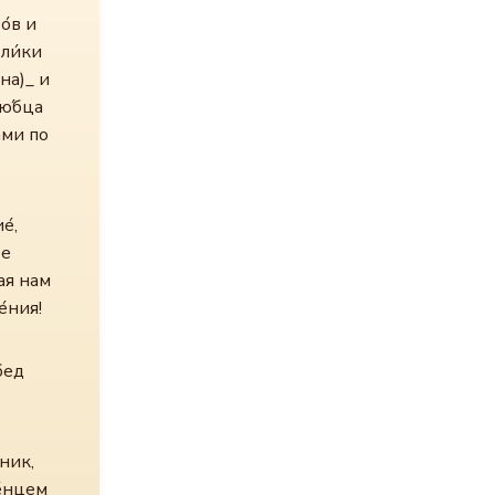
о́в и
ли́ки
на)_ и
ю́бца
́ми по
е́,
ое
мая нам
е́ния!
бед
ник,
е́нцем