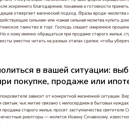
осле искреннего благодарения, покаяния и готовности принят
диция отвергает магический подход. Фразы вроде «молитва н
ействующие сильная» или «самая сильная молитва купить дом
ианское таинство в торг. Господь слышит смиренное прошени
 Но к кому именно обращаться при продаже старого жилья, ст
ексты уместно читать на разных этапах сделки, чтобы убере
молиться в вашей ситуации: вы
при покупке, продаже или ипот
покровителя зависит от конкретной жизненной ситуации. В
 святым, чье житие связано с милосердием в бытовых нуждах
и продажа старого жилья, просят заступничества святителя С
 нечестные риелторы — молятся Иоанну Сочавскому, известн
.