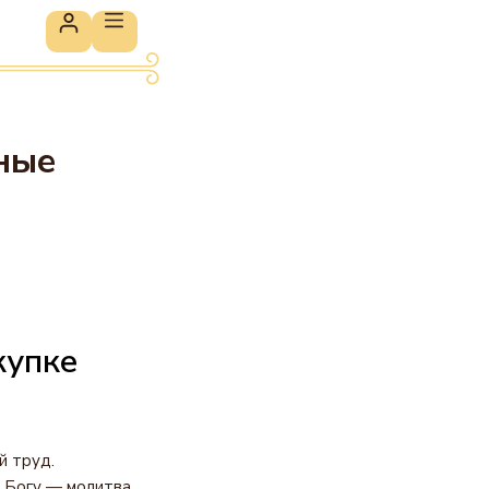
ные
купке
й труд.
 Богу — молитва