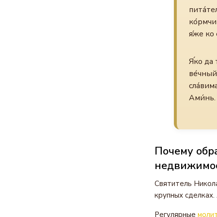
пита́те
ко́рмчи
я́же ко
Я́ко да
ве́чный
сла́вима
Ами́нь.
Почему обр
недвижимо
Святитель Никол
крупных сделках.
Регулярные
моли