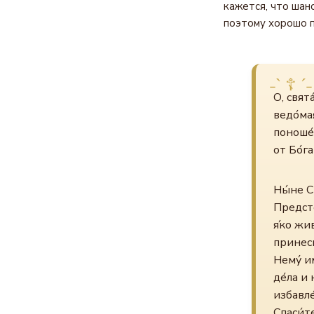
кажется, что шан
поэтому хорошо п
О, свят
ведо́ма
поноше́
от Бо́г
Ны́не С
Предсто
я́ко жи
принеси
Нему́ и
де́ла и
избавле
Спаси́т