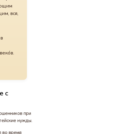
вающим
им, вся,
 в
веко́в.
е с
ошенников при
тейские нужды.
л во время