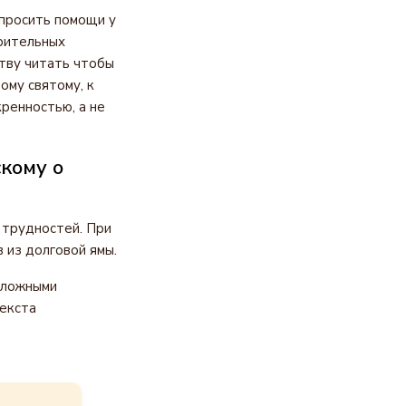
просить помощи у
урительных
тву читать чтобы
ому святому, к
ренностью, а не
кому о
 трудностей. При
 из долговой ямы.
сложными
екста