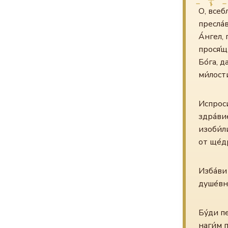
О, всеб
пресла́
А́нгел,
прося́щ
Бо́га, 
ми́лост
Испроси
здра́ви
изоби́л
от ще́др
Изба́ви
душе́вн
Бу́ди п
наги́м 