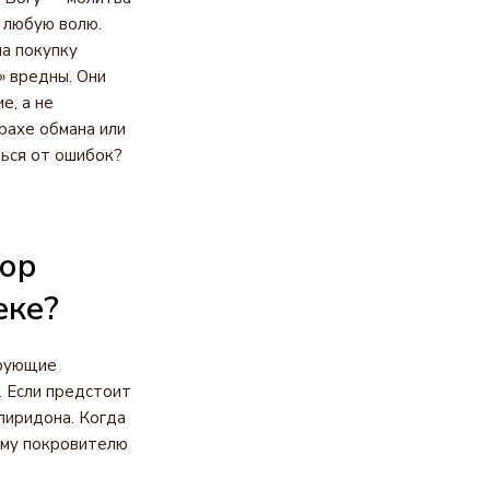
ь любую волю.
а покупку
» вредны. Они
е, а не
рахе обмана или
чься от ошибок?
бор
еке?
ерующие
. Если предстоит
пиридона. Когда
ому покровителю