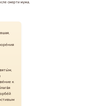
осле смерти мужа,
́вшая,
воре́ния
вяты́м,
и
ве́ние к
лага́я
корбе́й
лостивым