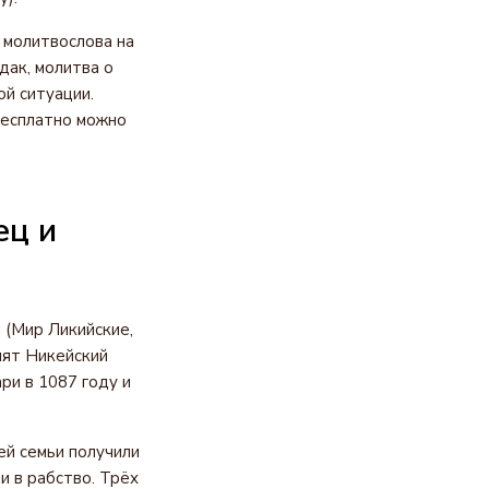
 молитвослова на
дак, молитва о
ой ситуации.
бесплатно можно
ец и
 (Мир Ликийские,
инят Никейский
ри в 1087 году и
ей семьи получили
и в рабство. Трёх