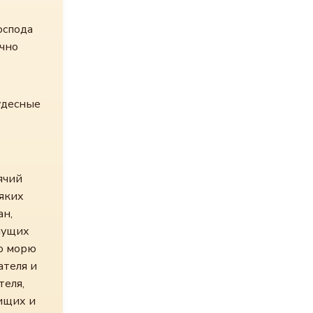
оспода
ечно
удесные
ячий
сяких
ан,
чущих
по морю
ателя и
теля,
ищих и