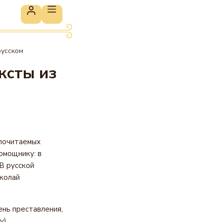
русском
ксты из
 почитаемых
омощнику: в
 В русской
колай
нь преставления,
).