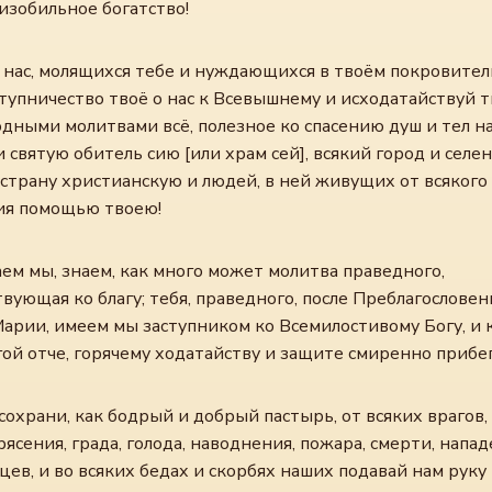
изобильное богатство!
 нас, молящихся тебе и нуждающихся в твоём покровител
ступничество твоё о нас к Всевышнему и исходатайствуй 
дными молитвами всё, полезное ко спасению душ и тел н
 святую обитель сию [или храм сей], всякий город и селен
 страну христианскую и людей, в ней живущих от всякого
ия помощью твоею!
ем мы, знаем, как много может молитва праведного,
вующая ко благу; тебя, праведного, после Преблагослове
арии, имеем мы заступником ко Всемилостивому Богу, и к
ой отче, горячему ходатайству и защите смиренно прибе
сохрани, как бодрый и добрый пастырь, от всяких врагов,
ясения, града, голода, наводнения, пожара, смерти, напа
ев, и во всяких бедах и скорбях наших подавай нам руку