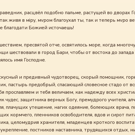
раведник, расцвёл подобно пальме, растущей во дворах Г
 так живя в мiру, мvром благоухал ты, так и теперь мvро в
е благодати Божией источаешь!
ествием, пресвятой отче, освятилось море, когда многоч
щи шествовали в город Бари, чтобы от востока до запада
ялось имя Господне.
скусный и предивный чудотворец, скорый помощник, гор
ик, пастырь предобрый, спасающий словесное стадо от в
бя прославляем и тебя величаем, как надежду всех христи
к чудес, защитника верных Богу, премудрого учителя, ал
я, плачущих утешение, нагих одеяние, болеющих врача, 
их кормчего, пленников освободителя, вдов и сирот пит
ика, целомудрия хранителя, младенцев кроткого воспита
 укрепление, постников наставника, трудящихся отдых, н