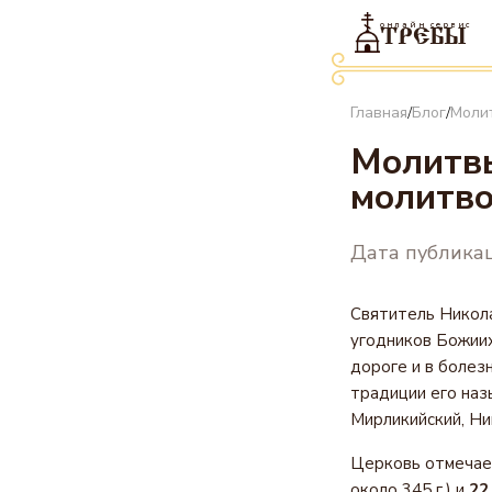
онлайн сервис
ТРЕБЫ
Главная
Блог
Моли
/
/
Молитвы
молитво
Дата публикац
Святитель Никола
угодников Божиих
дороге и в болезн
традиции его наз
Мирликийский, Ни
Церковь отмечает
около 345 г.) и
22