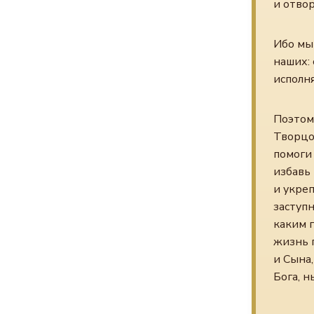
и отво
Ибо мы
наших: 
исполня
Поэтом
Творцом
помоги 
избавь 
и укреп
заступн
каким г
жизнь п
и Сына,
Бога, н