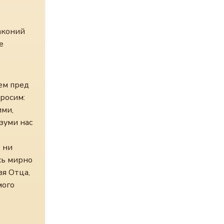
аконий
е
ем пред
росим:
ими,
азуми нас
, ни
сь мирно
вя Отца,
мого