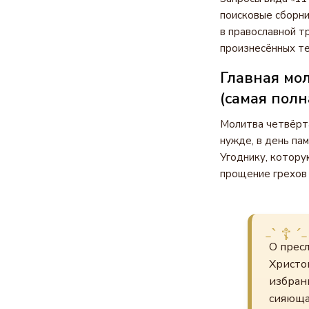
поисковые сборни
в православной т
произнесённых те
Главная мо
(самая полн
Молитва четвёрта
нужде, в день па
Угоднику, котору
прощение грехов 
О прес
Христов
избран
сияюща