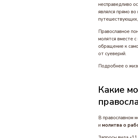
несправедливо ос
являлся прямо во
путешествующих,
Православное пон
молятся вместе с
обращение к само
от суеверий.
Подробнее о жизн
Какие мо
правосл
В православном 
и
молитва о раб
Запросы вида «11