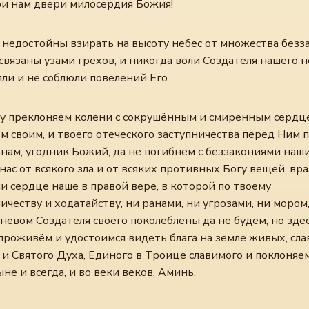
ри нам двери милосердия Божия!
 недостойны взирать на высоту небес от множества безз
связаны узами грехов, и никогда воли Создателя нашего н
ли и не соблюли повелений Его.
у преклоняем колени с сокрушённым и смиренным сердц
 своим, и твоего отеческого заступничества перед Ним п
нам, угодник Божий, да не погибнем с беззакониями наш
нас от всякого зла и от всяких противных Богу вещей, вр
и сердце наше в правой вере, в которой по твоему
ичеству и ходатайству, ни ранами, ни угрозами, ни мором
невом Создателя своего поколеблены да не будем, но зде
роживём и удостоимся видеть блага на земле живых, сла
 и Святого Духа, Единого в Троице славимого и поклоняе
ыне и всегда, и во веки веков. Аминь.