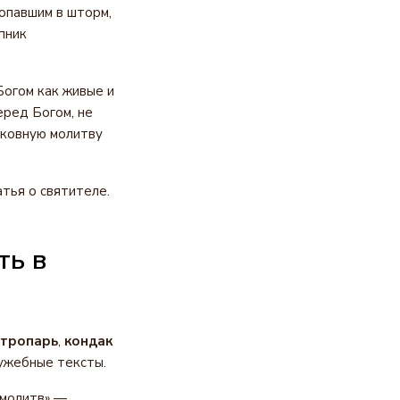
попавшим в шторм,
пник
Богом как живые и
еред Богом, не
рковную молитву
тья о святителе.
ть в
тропарь
,
кондак
ужебные тексты.
 молитв» —