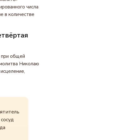
ированного числа
не в количестве
етвёртая
, при общей
 молитва Николаю
 исцеление,
вятитель
 сосуд
да