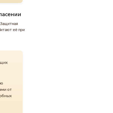
пасении
. Защитная
Читают её при
ящих
ую
ами от
собных