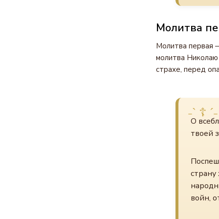
Молитва пе
Молитва первая —
молитва Николаю 
страхе, перед опа
О всебл
твоей 
Поспеши
страну
народн
войн, о