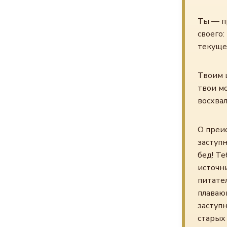
Ты — п
своего:
текуще
Твоим ш
твои мо
восхвал
О преи
заступн
бед! Те
источни
питател
плавающ
заступн
старых