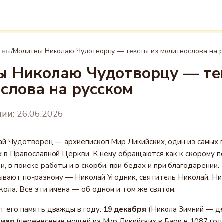
твы
Молитвы Николаю Чудотворцу — тексты из молитвослова на 
/
 Николаю Чудотворцу — те
слова на русском
ии: 26.06.2026
й Чудотворец — архиепископ Мир Ликийских, один из самых
 в Православной Церкви. К нему обращаются как к скорому п
и, в поиске работы и в скорби, при бедах и при благодарении.
ывают по-разному — Николай Угодник, святитель Николай, Ни
кола. Все эти имена — об одном и том же святом.
 его память дважды в году:
19 декабря
(Никола Зимний — де
 мая
(перенесение мощей из Мир Ликийских в Бари в 1087 году