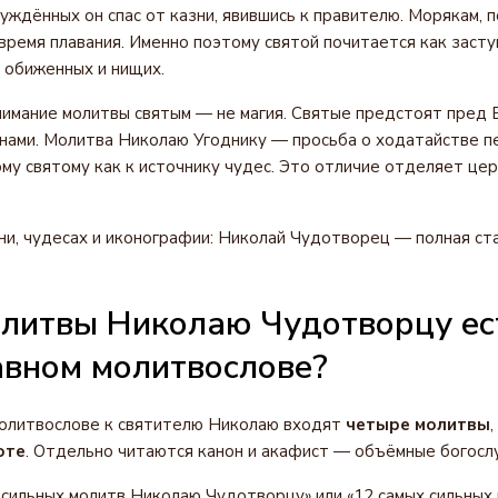
уждённых он спас от казни, явившись к правителю. Морякам, 
 время плавания. Именно поэтому святой почитается как засту
 обиженных и нищих.
имание молитвы святым — не магия. Святые предстоят пред 
 нами. Молитва Николаю Угоднику — просьба о ходатайстве п
му святому как к источнику чудес. Это отличие отделяет це
и, чудесах и иконографии: Николай Чудотворец — полная ста
литвы Николаю Чудотворцу ес
авном молитвослове?
молитвослове к святителю Николаю входят
четыре молитвы
,
оте
. Отдельно читаются канон и акафист — объёмные богосл
 сильных молитв Николаю Чудотворцу» или «12 самых сильных