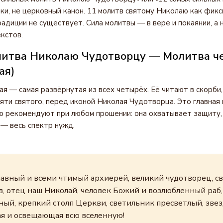
ки, не церковный канон. 11 молитв святому Николаю как фикс
радиции не существует. Сила молитвы — в вере и покаянии, а 
кстов.
литва Николаю Чудотворцу — Молитва ч
ая)
я — самая развёрнутая из всех четырёх. Её читают в скорби
мяти святого, перед иконой Николая Чудотворца. Это главная
ю рекомендуют при любом прошении: она охватывает защиту,
— весь спектр нужд.
лавный и всеми чтимый архиерей, великий чудотворец, с
, отец наш Николай, человек Божий и возлюбленный раб,
ный, крепкий столп Церкви, светильник пресветлый, звез
я и освещающая всю вселенную!