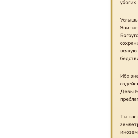
убогих 
Услышь
Яви за
Богоуго
сохрани
всякую
бедств
Ибо зна
содейст
Девы М
преблаг
Ты нас 
землетр
иноземц