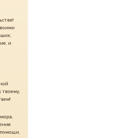
ьстве!
твоими
аших;
ие, и
нной
 твоему,
гаем!
 мора,
дения
 помощи,