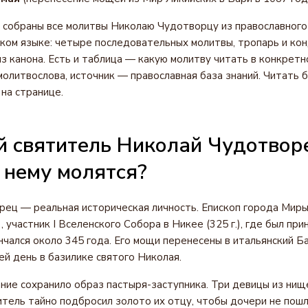
 собраны все молитвы Николаю Чудотворцу из православного
ком языке: четыре последовательных молитвы, тропарь и кон
из канона. Есть и таблица — какую молитву читать в конкретн
молитвослова, источник — православная база знаний. Читать 
 на странице.
й святитель Николай Чудотвор
 нему молятся?
ец — реальная историческая личность. Епископ города Миры
 участник I Вселенского Собора в Никее (325 г.), где был пр
нчался около 345 года. Его мощи перенесены в итальянский Ба
ей день в базилике святого Николая.
ие сохранило образ пастыря-заступника. Три девицы из нищ
тель тайно подбросил золото их отцу, чтобы дочери не пошл