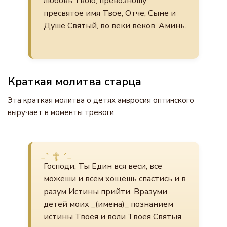
любовь Твою, превозношу
пресвятое имя Твое, Отче, Сыне и
Душе Святый, во веки веков. Аминь.
Краткая молитва старца
Эта краткая молитва о детях амвросия оптинского
выручает в моменты тревоги.
Господи, Ты Един вся веси, все
можеши и всем хощешь спастись и в
разум Истины прийти. Вразуми
детей моих _(имена)_ познанием
истины Твоея и воли Твоея Святыя