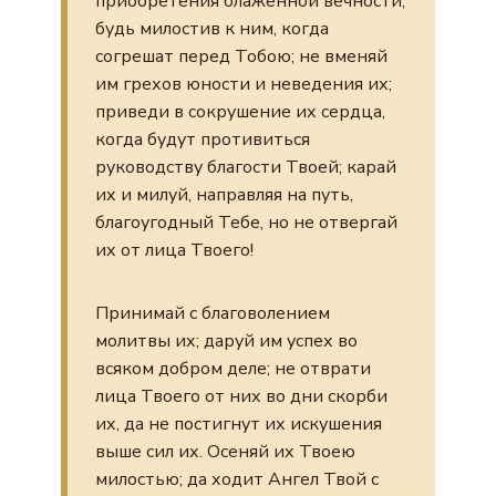
приобретения блаженной вечности;
будь милостив к ним, когда
согрешат перед Тобою; не вменяй
им грехов юности и неведения их;
приведи в сокрушение их сердца,
когда будут противиться
руководству благости Твоей; карай
их и милуй, направляя на путь,
благоугодный Тебе, но не отвергай
их от лица Твоего!
Принимай с благоволением
молитвы их; даруй им успех во
всяком добром деле; не отврати
лица Твоего от них во дни скорби
их, да не постигнут их искушения
выше сил их. Осеняй их Твоею
милостью; да ходит Ангел Твой с