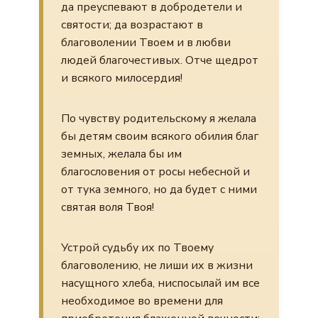
да преуспевают в добродетели и
святости; да возрастают в
благоволении Твоем и в любви
людей благочестивых. Отче щедрот
и всякого милосердия!
По чувству родительскому я желала
бы детям своим всякого обилия благ
земных, желала бы им
благословения от росы небесной и
от тука земного, но да будет с ними
святая воля Твоя!
Устрой судьбу их по Твоему
благоволению, не лиши их в жизни
насущного хлеба, ниспосылай им все
необходимое во времени для