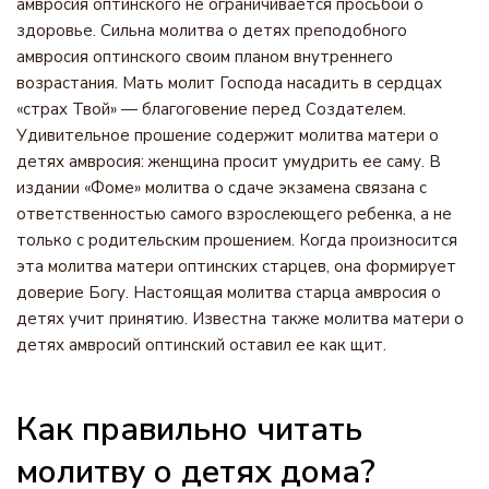
амвросия оптинского не ограничивается просьбой о
здоровье. Сильна молитва о детях преподобного
амвросия оптинского своим планом внутреннего
возрастания. Мать молит Господа насадить в сердцах
«страх Твой» — благоговение перед Создателем.
Удивительное прошение содержит молитва матери о
детях амвросия: женщина просит умудрить ее саму. В
издании «Фоме» молитва о сдаче экзамена связана с
ответственностью самого взрослеющего ребенка, а не
только с родительским прошением. Когда произносится
эта молитва матери оптинских старцев, она формирует
доверие Богу. Настоящая молитва старца амвросия о
детях учит принятию. Известна также молитва матери о
детях амвросий оптинский оставил ее как щит.
Как правильно читать
молитву о детях дома?