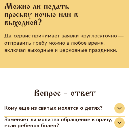
Можно ли подать
просьбу ночью или в
выходной?
Да, сервис принимает заявки круглосуточно —
отправить требу можно в любое время,
включая выходные и церковные праздники.
Вопрос - ответ
Кому еще из святых молятся о детях?
Традиционно о детях молятся Господу Иисусу
Заменяет ли молитва обращение к врачу,
если ребенок болен?
Христу, Пресвятой Богородице, Ангелу-