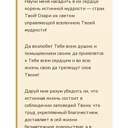
Научи меня насадить в их сердце
корень истинной мудрости — страх
Твой! Озари их светом
управляющей вселенною Твоей
мудрости!
Да возлюбят Тебя всею душою и
помышлением своим; да прилепятся
к Тебе всем сердцем и во всю
жизнь свою да трепещут слов
Твоих!
Даруй мне разум убедить их, что
истинная жизнь состоит в
соблюдении заповедей Твоих; что
труд, укрепляемый благочестием,
доставляет в сей жизни
безмятежное довольствие, а в