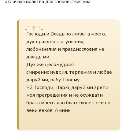
отличная молитва для спокойствия ума.
Господи и Владыко живота моего,
дух праздности, уныния,
любоначалия и празднословия не
даждь ми.
Дух же целомудрия,
смиренномудрия, терпения и любве
даруй ми, рабу Твоему.
Ей, Господи, Царю, даруй ми зрети
моя прегрешения и не осуждати
брата моего, яко благословен еси во
веки веков. Аминь.