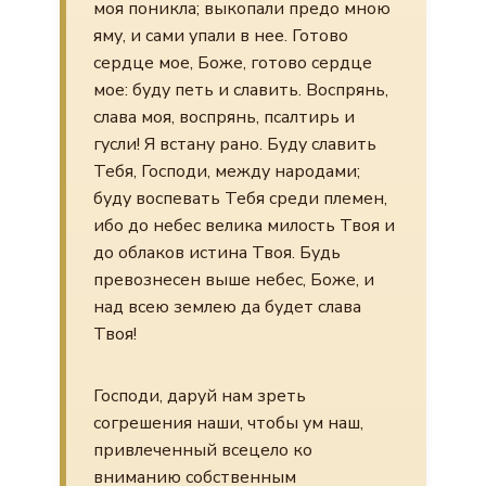
моя поникла; выкопали предо мною
яму, и сами упали в нее. Готово
сердце мое, Боже, готово сердце
мое: буду петь и славить. Воспрянь,
слава моя, воспрянь, псалтирь и
гусли! Я встану рано. Буду славить
Тебя, Господи, между народами;
буду воспевать Тебя среди племен,
ибо до небес велика милость Твоя и
до облаков истина Твоя. Будь
превознесен выше небес, Боже, и
над всею землею да будет слава
Твоя!
Господи, даруй нам зреть
согрешения наши, чтобы ум наш,
привлеченный всецело ко
вниманию собственным