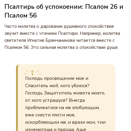
Псалтирь об успокоении: Псалом 26 и
Псалом 56
Часто молитва о даровании душевного спокойствия
звучит вместе с чтением Псалтири. Например, молитва
святителя Игнатия Брянчанинова читается вместе с
Псалмом 56. Это сильная молитва о спокойствии души.
Господь просвещение мое и
Спаситель мой, кого убоюся?
Господь Защититель живота моего,
от кого устрашуся? Внегда
приближатися на мя злобующым,
еже снести плоти моя,
оскорбляющии мя, и врази мои, тии
изнемогоша и падоша. Аще