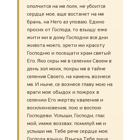
ополчится на мя полк, не убоится
сердце мое, аще востанет на мя
брань, на Него аз уповаю. Едино
просих от Господа, то взыщу: еже
жити ми в дому Господни вся дни
живота моего, зрети ми красоту
Господню и посещати храм святый
Его. Яко скры мя в селении Своем в
день зол моих, покры мя в тайне
селения Своего, на камень вознесе
мя. И ныне, се вознесе главу мою на
враги моя: обыдох и пожрох в
селении Его жертву хваления и
воскликновения, пою и воспою
Господеви. Услыши, Господи, глас
мой, имже воззвах: помилуй мя и
услыши мя. Тебе рече сердце мое:
Господа взыщу. Взыска Тебе лице