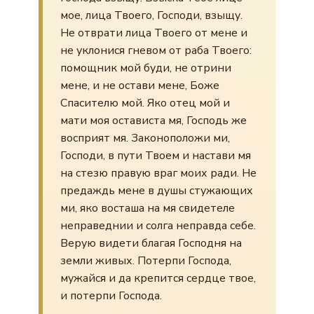
мое, лица Твоего, Господи, взыщу.
Не отврати лица Твоего от мене и
не уклонися гневом от раба Твоего:
помощник мой буди, не отрини
мене, и не остави мене, Боже
Спасителю мой. Яко отец мой и
мати моя остависта мя, Господь же
восприят мя. Законоположи ми,
Господи, в пути Твоем и настави мя
на стезю правую враг моих ради. Не
предаждь мене в душы стужающих
ми, яко восташа на мя свидетеле
неправеднии и солга неправда себе.
Верую видети благая Господня на
земли живых. Потерпи Господа,
мужайся и да крепится сердце твое,
и потерпи Господа.