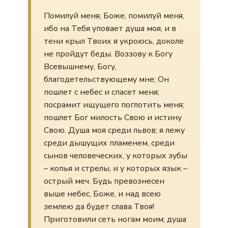
Помилуй меня, Боже, помилуй меня,
ибо на Тебя уповает душа моя, и в
тени крыл Твоих я укроюсь, доколе
не пройдут беды. Воззову к Богу
Всевышнему, Богу,
благодетельствующему мне; Он
пошлет с небес и спасет меня;
посрамит ищущего поглотить меня;
пошлет Бог милость Свою и истину
Свою. Душа моя среди львов; я лежу
среди дышущих пламенем, среди
сынов человеческих, у которых зубы
– копья и стрелы, и у которых язык –
острый меч. Будь превознесен
выше небес, Боже, и над всею
землею да будет слава Твоя!
Приготовили сеть ногам моим; душа