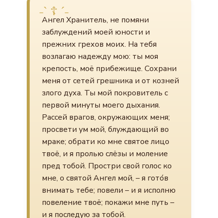
Ангел Хранитель, не помяни
заблуждений моей юности и
прежних грехов моих. На тебя
возлагаю надежду мою: ты моя
крепость, моё прибежище. Сохрани
меня от сетей грешника и от козней
злого духа. Ты мой покровитель с
первой минуты моего дыхания.
Рассей врагов, окружающих меня;
просвети ум мой, блуждающий во
мраке; обрати ко мне святое лицо
твоё, и я пролью слёзы и моление
пред тобой. Простри свой голос ко
мне, о святой Ангел мой, – я гото́в
внимать тебе; повели – и я исполню
повеление твоё; покажи мне путь –
и я последую за тобой.