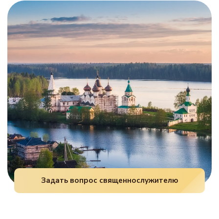
желательно, но не является строгой
духовном состоянии и готовности принять
обязанностью для каждого мелкого бытового
волю Божию.
дела. Их часто читают перед важными,
крупными начинаниями или в рамках
домашнего молитвенного правила.
Задать вопрос священнослужителю