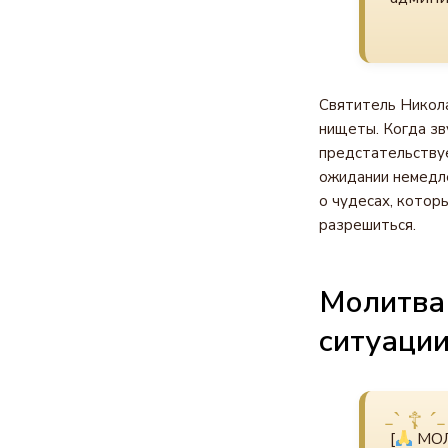
Святитель Никол
нищеты. Когда зв
предстательству
ожидании немедл
о чудесах, котор
разрешиться.
Молитва
ситуаци
[
МОЛ