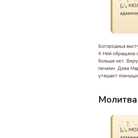
[
МОЛ
админи
Богородица высту
К Ней обращена с
больше нет. Веру
печали». Дева Ма
утешает плачущи
Молитва
[
МОЛ
админи