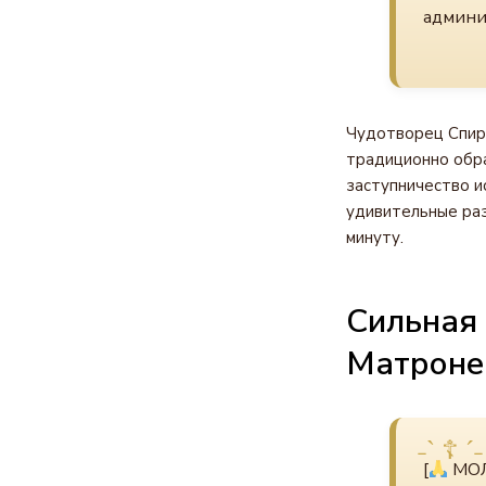
админи
Чудотворец Спири
традиционно обра
заступничество и
удивительные раз
минуту.
Сильная 
Матроне
[
МОЛ