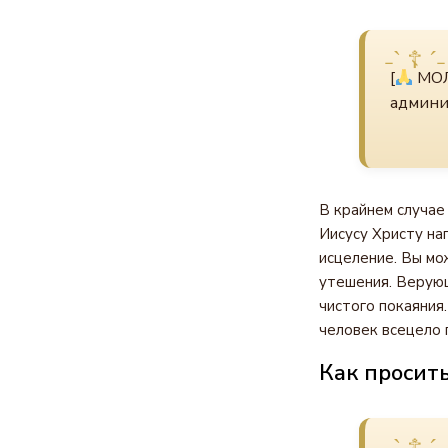
[
МОЛ
админи
В крайнем случае
Иисусу Христу на
исцеление. Вы мо
утешения. Верующ
чистого покаяния
человек всецело 
Как просит