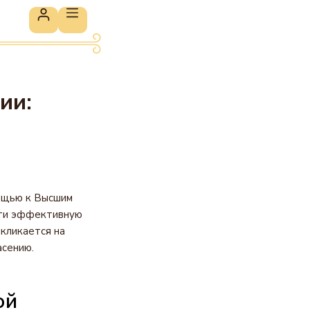
ии:
ощью к Высшим
йти эффективную
кликается на
асению.
ой