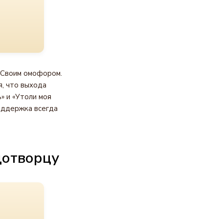
 Своим омофором.
я, что выхода
» и «Утоли моя
оддержка всегда
дотворцу