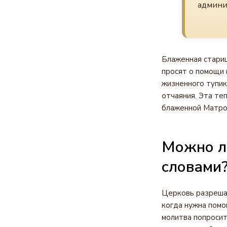
админи
Блаженная стариц
просят о помощи 
жизненного тупик
отчаяния. Эта те
блаженной Матро
Можно л
словами
Церковь разрешае
когда нужна помо
молитва попросит