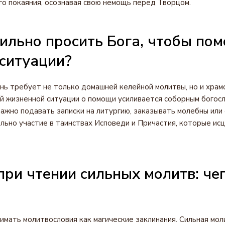
го покаяния, осознавая свою немощь перед Творцом.
ильно просить Бога, чтобы пом
ситуации?
нь требует не только домашней келейной молитвы, но и храм
й жизненной ситуации о помощи усиливается соборным богос
ажно подавать записки на литургию, заказывать молебны или
льно участие в таинствах Исповеди и Причастия, которые ис
ри чтении сильных молитв: че
имать молитвословия как магические заклинания. Сильная мол