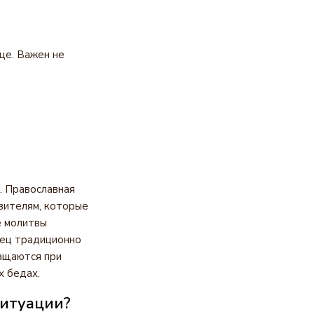
це. Важен не
. Православная
вителям, которые
е молитвы
рец традиционно
ащаются при
х бедах.
ситуации?