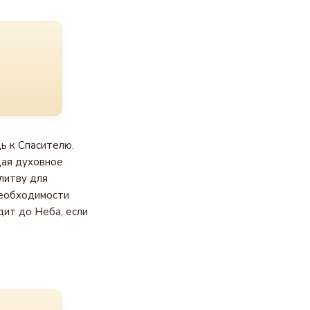
ь к Спасителю.
щая духовное
литву для
необходимости
дит до Неба, если