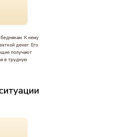
беднякам. К нему
аткой денег. Его
ующие получают
ая в трудную
ситуации