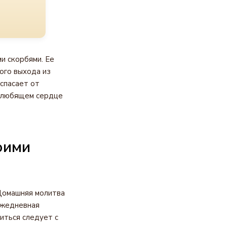
и скорбями. Ее
ого выхода из
спасает от
в любящем сердце
оими
 Домашняя молитва
Ежедневная
иться следует с