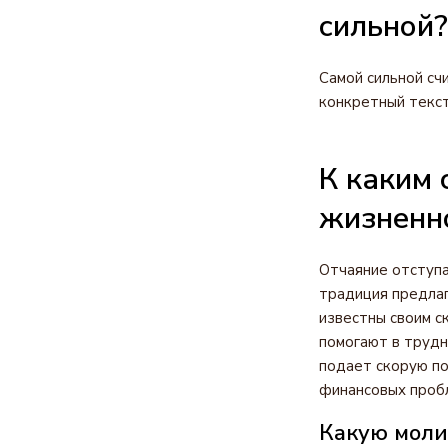
сильной?
Самой сильной сч
конкретный текст
К каким 
жизненн
Отчаяние отступа
традиция предлаг
известны своим с
помогают в труд
подает скорую п
финансовых пробл
Какую моли