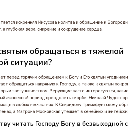
итается искренняя Иисусова молитва и обращение к Богороди
, а глубокая вера, смирение и сокрушение сердца.
святым обращаться в тяжелой
ой ситуации?
ет перед горячим обращением к Богу и Его святым угодникам
ает обращаться напрямую к Господу, а также к святым покро
корым заступничеством. Верующие часто интересуются, каки
ный жизненный период преодолеть скорби. Николай Чудотво
омощь в любых несчастьях. К Спиридону Тримифунтскому обр
емах, а Матрона Московская утешает в семейных и житейски
тву читать Господу Богу в безвыходной 