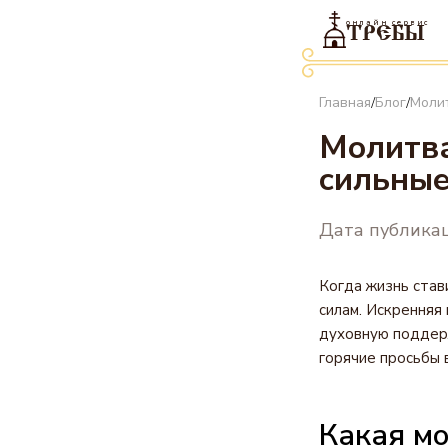
онлайн сервис
ТРЕБЫ
Главная
Блог
Моли
/
/
Молитва
сильные
Дата публикац
Когда жизнь ста
силам. Искренняя
духовную поддерж
горячие просьбы 
Какая мо