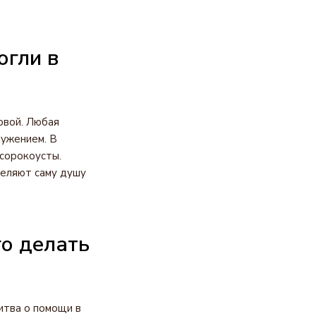
огли в
овой. Любая
лужением. В
 сорокоусты.
целяют саму душу
го делать
итва о помощи в