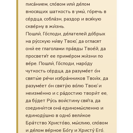
писа́нием, сло́вом или́ де́лом
вносящих шаткость в умы́, го́речь в
се́рдца, собла́зн, раздор и вся́кую
скве́рну в жи́знь.
Пошли́, Го́споди, де́лателей до́брых
на ру́сскую ни́ву Твою́, да огласят
они́ ее глаголами пра́вды Твое́й, да
просветя́т ее приме́ром жи́зни по
ве́ре. Пошли́, Го́споди, наро́ду
чуткость се́рдца, да разуме́ет о́н
святы́е ре́чи избра́нников Твои́х, да
разуме́ет о́н святу́ю во́лю Твою́ и
неизме́нно и с ра́достию твори́т ее,
да бу́дет Ру́сь вои́стину свя́та, да
соедини́тся она́ единомы́сленно и
единоду́шно в одно́ вели́кое
Бра́тство Христо́во, мы́слию, сло́вом
и де́лом ве́рное Бо́гу и Христу́ Его́.