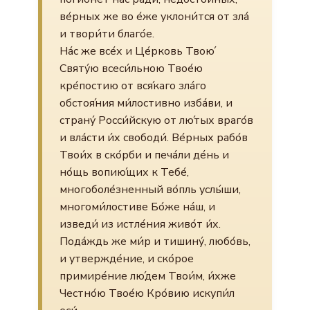
ве́рных же во е́же уклони́тся от зла́
и твори́ти благо́е.
На́с же все́х и Це́рковь Твою́
Святу́ю всеси́льною Твое́ю
кре́постию от вся́каго зла́го
обстоя́ния ми́лостивно изба́ви, и
страну́ Росси́йскую от лю́тых враго́в
и вла́сти и́х свободи́. Ве́рных рабо́в
Твои́х в ско́рби и печа́ли де́нь и
но́щь вопию́щих к Тебе́,
многоболе́зненный во́пль услы́ши,
многоми́лостиве Бо́же на́ш, и
изведи́ из истле́ния живо́т и́х.
Пода́ждь же ми́р и тишину́, любо́вь,
и утвержде́ние, и ско́рое
примире́ние лю́дем Твои́м, и́хже
Честно́ю Твое́ю Кро́вию искупи́л