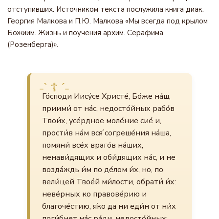
отступивших. Источником текста послужила книга диак.
Георгия Малкова и П.Ю. Малкова «Мы всегда под крылом
Божиим. Жизнь и поучения архим. Серафима
(Розенберга)».
Го́споди Иису́се Христе́, Бо́же на́ш,
приими́ от на́с, недосто́йных рабо́в
Твои́х, усе́рдное моле́ние сие́ и,
прости́в на́м вся́ согреше́ния на́ша,
помяни́ все́х враго́в на́ших,
ненави́дящих и оби́дящих на́с, и не
возда́ждь и́м по де́лом и́х, но, по
вели́цей Твое́й ми́лости, обрати́ и́х:
неве́рных ко правове́рию и
благоче́стию, я́ко да ни еди́н от ни́х
поги́бнет на́с ра́ди, недосто́йных;