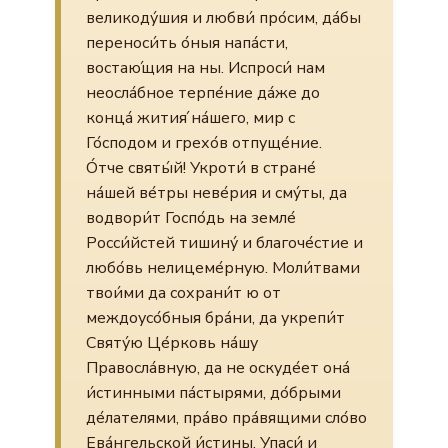
великоду́шия и любви́ про́сим, да́бы
переноси́ть о́ныя напа́сти,
востаю́щия на ны. Испроси́ нам
неосла́бное терпе́ние да́же до
конца́ жития́ на́шего, мир с
Го́сподом и грехо́в отпуще́ние.
О́тче святы́й! Укроти́ в стране́
на́шей ве́тры неве́рия и сму́ты, да
водвори́т Госпо́дь на земле́
Росси́йстей тишину́ и благоче́стие и
любо́вь нелицеме́рную. Моли́твами
твои́ми да сохрани́т ю от
междоусо́бныя бра́ни, да укрепи́т
Святу́ю Це́рковь на́шу
Правосла́вную, да не оскуде́ет она́
и́стинными па́стырями, до́брыми
де́лателями, пра́во пра́вящими сло́во
Ева́нгельской и́стины. Упаси́ и