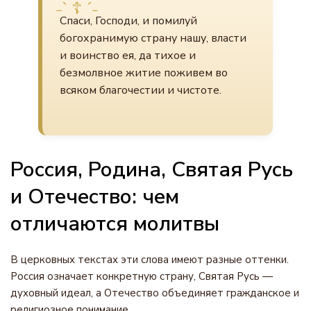
Спаси‌, Го‌споди, и поми‌луй
богохрани‌мую страну‌ на‌шу, вла‌сти
и во‌инство ея, да ти‌хое и
безмо‌лвное житие‌ поживе‌м во
вся‌ком благоче‌стии и чистоте‌.
Россия, Родина, Святая Русь
и Отечество: чем
отличаются молитвы
В церковных текстах эти слова имеют разные оттенки.
Россия означает конкретную страну, Святая Русь —
духовный идеал, а Отечество объединяет гражданское и
религиозное понимание.