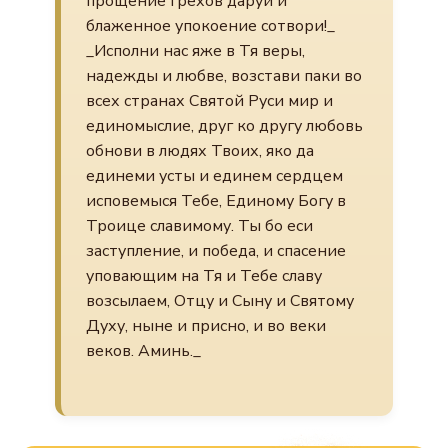
прощение грехов даруй и
блаженное упокоение сотвори!_
_Исполни нас яже в Тя веры,
надежды и любве, возстави паки во
всех странах Святой Руси мир и
единомыслие, друг ко другу любовь
обнови в людях Твоих, яко да
единеми усты и единем сердцем
исповемыся Тебе, Единому Богу в
Троице славимому. Ты бо еси
заступление, и победа, и спасение
уповающим на Тя и Тебе славу
возсылаем, Отцу и Сыну и Святому
Духу, ныне и присно, и во веки
веков. Аминь._