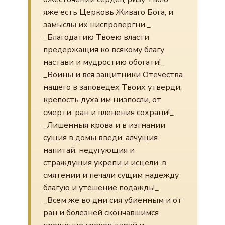
яже есть Церковь Живаго Бога, и
замыслы их ниспровергни._
_Благодатию Твоею власти
предержащия ко всякому благу
настави и мудростию обогати!_
_Воины и вся защитники Отечества
нашего в заповедех Твоих утверди,
крепость духа им низпосли, от
смерти, ран и пленения сохрани!_
_Лишенныя крова и в изгнании
сущия в домы введи, алчущия
напитай, недугующия и
страждущия укрепи и исцели, в
смятении и печали сущим надежду
благую и утешение подаждь!_
_Всем же во дни сия убиенным и от
ран и болезней скончавшимся