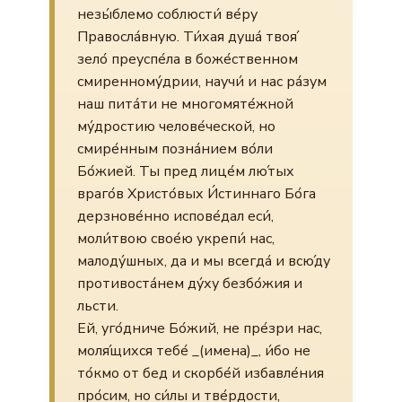
незы́блемо соблюсти́ ве́ру
Правосла́вную. Ти́хая душа́ твоя́
зело́ преуспе́ла в боже́ственном
смиренному́дрии, научи́ и нас ра́зум
наш пита́ти не многомяте́жной
му́дростию челове́ческой, но
смире́нным позна́нием во́ли
Бо́жией. Ты пред лице́м лю́тых
враго́в Христо́вых И́стиннаго Бо́га
дерзнове́нно испове́дал еси́,
моли́твою свое́ю укрепи́ нас,
малоду́шных, да и мы всегда́ и всю́ду
противоста́нем ду́ху безбо́жия и
льсти.
Ей, уго́дниче Бо́жий, не пре́зри нас,
моля́щихся тебе́ _(имена)_, и́бо не
то́кмо от бед и скорбе́й избавле́ния
про́сим, но си́лы и тве́рдости,