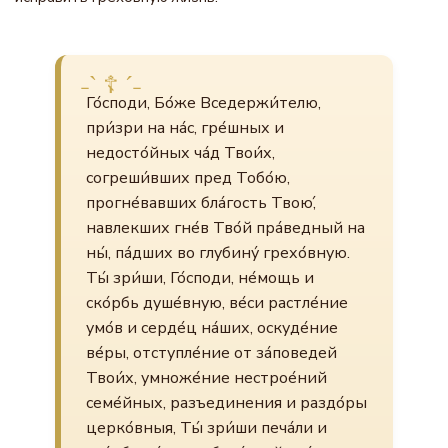
Го́споди, Бо́же Вседержи́телю,
при́зри на на́с, гре́шных и
недосто́йных ча́д Твои́х,
согреши́вших пред Тобо́ю,
прогне́вавших бла́гость Твою́,
навлекших гне́в Тво́й пра́ведный на
ны́, па́дших во глубину́ грехо́вную.
Ты́ зри́ши, Го́споди, не́мощь и
ско́рбь душе́вную, ве́си растле́ние
умо́в и серде́ц на́ших, оскуде́ние
ве́ры, отступле́ние от за́поведей
Твои́х, умноже́ние нестрое́ний
семе́йных, разъединения и раздо́ры
церко́вныя, Ты́ зри́ши печа́ли и