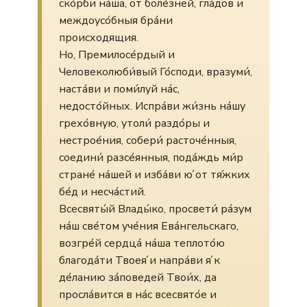
ско́рби на́ша, от боле́зней, гла́дов и
междоусо́бныя бра́ни
происходящия.
Но, Премилосе́рдый и
Человеколюби́вый Го́споди, вразуми́,
наста́ви и поми́луй на́с,
недосто́йных. Испра́ви жи́знь на́шу
грехо́вную, утоли́ раздо́ры и
нестрое́ния, собери́ расточе́нныя,
соедини́ разсе́янныя, пода́ждь ми́р
стране́ на́шей и изба́ви ю́ от тя́жких
бе́д и несча́стий.
Всесвяты́й Влады́ко, просвети́ ра́зум
на́ш све́том уче́ния Ева́нгельскаго,
возгре́й сердца́ на́ша теплото́ю
благода́ти Твоея́ и напра́ви я́ к
де́ланию за́поведей Твои́х, да
просла́вится в на́с всесвято́е и