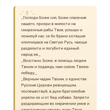
_Господи Боже сил, Боже спасения
нашего, призри в милости на
смиренныя рабы Твоя, услыши и
помилуй нас: се бо брани хотящия
ополчишася на Святую Русь, чающе
разделити и погубити единый
народ ея._
_Возстани, Боже, в помощь людем
Твоим и подаждь нам силою Твоею
победу._
_Верным чадам Твоим, о единстве
Русския Церкви ревнующим,
поспешествуй, в духе братолюбия
укрепи их и от бед избави. Запрети
раздирающим во омрачении умов и
ожесточении сердец ризу Твою