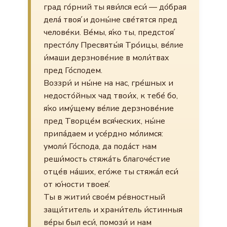
град го́рний ты яви́лся еси́ — до́брая
дела́ твоя́ и доны́не све́тятся пред
челове́ки. Ве́мы, я́ко ты, предстоя́
престо́лу Пресвяты́я Тро́ицы, ве́лие
и́маши дерзнове́ние в моли́твах
пред Го́сподем.
Воззри́ и ны́не на нас, гре́шных и
недосто́йных чад твои́х, к тебе́ бо,
я́ко иму́щему ве́лие дерзнове́ние
пред Творце́м вся́ческих, ны́не
припа́даем и усе́рдно мо́лимся:
умоли́ Го́спода, да пода́ст нам
реши́мость стяжа́ть благоче́стие
отце́в на́ших, его́же ты стяжа́л еси́
от ю́ности твоея́.
Ты в житии́ свое́м ре́вностный
защи́титель и храни́тель и́стинныя
ве́ры был еси́, помози́ и нам