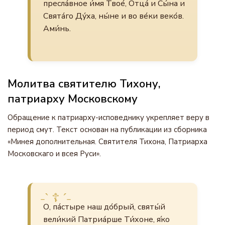
пресла́вное и́мя Твое́, Отца́ и Сы́на и
Свята́го Ду́ха, ны́не и во ве́ки веко́в.
Ами́нь.
Молитва святителю Тихону,
патриарху Московскому
Обращение к патриарху-исповеднику укрепляет веру в
период смут. Текст основан на публикации из сборника
«Минея дополнительная. Святителя Тихона, Патриарха
Московскаго и всея Руси».
О, па́стыре наш до́брый, святы́й
вели́кий Патриа́рше Ти́хоне, я́ко