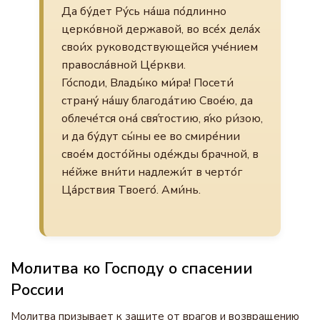
Да бу́дет Ру́сь на́ша по́длинно
церко́вной державой, во все́х дела́х
свои́х руководствующейся уче́нием
правосла́вной Це́ркви.
Го́споди, Влады́ко ми́ра! Посети́
страну́ на́шу благода́тию Свое́ю, да
облече́тся она́ свя́тостию, я́ко ри́зою,
и да бу́дут сы́ны ее во смире́нии
свое́м досто́йны оде́жды брачной, в
не́йже вни́ти надлежи́т в черто́г
Ца́рствия Твоего́. Ами́нь.
Молитва ко Господу о спасении
России
Молитва призывает к защите от врагов и возвращению