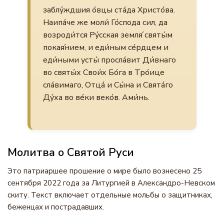
заблу́ждшия о́вцы ста́да Христо́ва.
Наипа́че же моли́ Го́спода сил, да
возроди́тся Ру́сская земля́ святы́м
покая́нием, и еди́ным се́рдцем и
еди́ными усты́ просла́вит Ди́внаго
во святы́х Свои́х Бо́га в Тро́ице
сла́вимаго, Отца́ и Сы́на и Свята́го
Ду́ха во ве́ки веко́в. Ами́нь.
Молитва о Святой Руси
Это патриаршее прошение о мире было вознесено 25
сентября 2022 года за Литургией в Александро-Невском
скиту. Текст включает отдельные мольбы о защитниках,
беженцах и пострадавших.