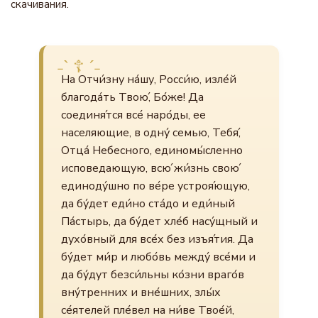
скачивания.
На Отчи́зну на́шу, Росси́ю, изле́й
благода́ть Твою́, Бо́же! Да
соединя́тся все́ наро́ды, ее
населяющие, в одну́ семью, Тебя́,
Отца́ Небесного, единомы́сленно
исповедающую, всю́ жи́знь свою́
единоду́шно по ве́ре устроя́ющую,
да бу́дет еди́но ста́до и еди́ный
Па́стырь, да бу́дет хле́б насу́щный и
духо́вный для все́х без изъя́тия. Да
бу́дет ми́р и любо́вь между́ все́ми и
да бу́дут безси́льны ко́зни враго́в
вну́тренних и вне́шних, злы́х
се́ятелей пле́вел на ни́ве Твое́й,