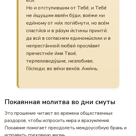
еси́.
Но и отступившим от Тебе́, и Тебе́
не и́щущим явле́н бу́ди, вое́же ни
еди́ному от ни́х поги́бнути, но все́м
спасти́ся и в ра́зум и́стины приити́:
да вси́ в согласнем единомы́слии и в
непреста́нной любви́ просла́вят
пречестно́е и́мя Твое́,
терпеливоду́шне, незлобиве,
Го́споди, во ве́ки веко́в. Ами́нь.
Покаянная молитва во дни смуты
Это прошение читают во времена общественных
раздоров, чтобы испросить мира и вразумления.
Покаяние помогает преодолеть междоусобную брань и
исправить греховную жизнь.