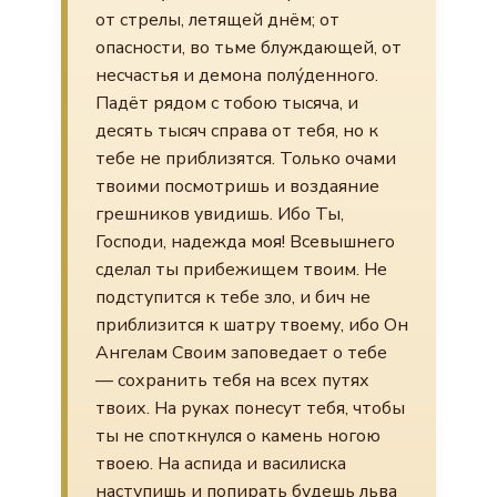
от стрелы, летящей днём; от
опасности, во тьме блуждающей, от
несчастья и демона полýденного.
Падёт рядом с тобою тысяча, и
десять тысяч справа от тебя, но к
тебе не приблизятся. Только очами
твоими посмотришь и воздаяние
грешников увидишь. Ибо Ты,
Господи, надежда моя! Всевышнего
сделал ты прибежищем твоим. Не
подступится к тебе зло, и бич не
приблизится к шатру твоему, ибо Он
Ангелам Своим заповедает о тебе
— сохранить тебя на всех путях
твоих. На руках понесут тебя, чтобы
ты не споткнулся о камень ногою
твоею. На аспида и василиска
наступишь и попирать будешь льва