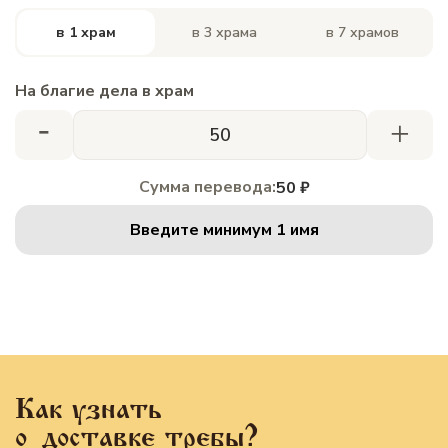
в 1 храм
в 3 храма
в 7 храмов
На благие дела в храм
-
+
Сумма перевода:
50 ₽
Введите минимум 1 имя
Как узнать
о доставке требы?