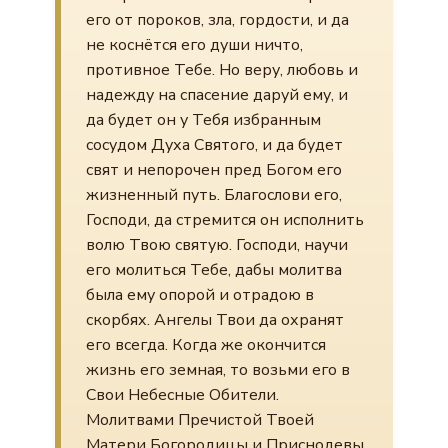
его от пороков, зла, гордости, и да
не коснётся его души ничто,
противное Тебе. Но веру, любовь и
надежду на спасение даруй ему, и
да будет он у Тебя избранным
сосудом Духа Святого, и да будет
свят и непорочен пред Богом его
жизненный путь. Благослови его,
Господи, да стремится он исполнить
волю Твою святую. Господи, научи
его молиться Тебе, дабы молитва
была ему опорой и отрадою в
скорбях. Ангелы Твои да охранят
его всегда. Когда же окончится
жизнь его земная, то возьми его в
Свои Небесные Обители.
Молитвами Пречистой Твоей
Матери Богородицы и Приснодевы