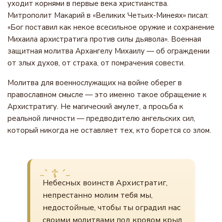
уходит корнями в первые века христианства.
Митрополит Макарий в «Великих Четьих-Минеях» писал:
«Бог поставил как некое всесильное оружие и сохранение
Михаила архистратига против силы дьявола». Военная
защитная молитва Архангелу Михаилу — об ограждении
от злых духов, от страха, от помрачения совести.
Молитва для военнослужащих на войне оберег в
православном смысле — это именно такое обращение к
Архистратигу. Не магический амулет, а просьба к
реальной личности — предводителю ангельских сил,
который никогда не оставляет тех, кто борется со злом.
Небесных воинств Архистратиг,
непрестанно молим тебя мы,
недостойные, чтобы ты оградил нас
своими молитвами под кровом крыл