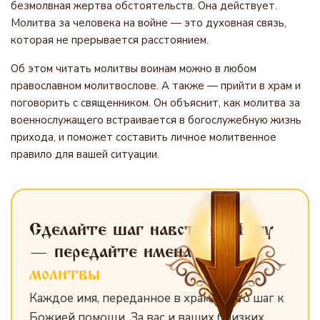
безмолвная жертва обстоятельств. Она действует.
Молитва за человека на войне — это духовная связь,
которая не прерывается расстоянием.
Об этом читать молитвы воинам можно в любом
православном молитвослове. А также — прийти в храм и
поговорить с священником. Он объяснит, как молитва за
военнослужащего встраивается в богослужебную жизнь
прихода, и поможет составить личное молитвенное
правило для вашей ситуации.
Сделайте шаг навстречу Богу
— передайте имена
для
молитвы
Каждое имя, переданное в храм, — это шаг к
Божией помощи. За вас и ваших близких