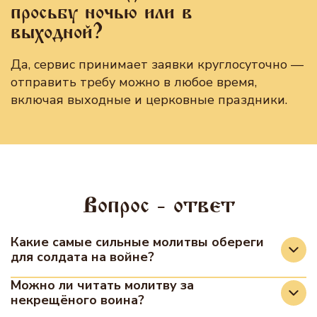
просьбу ночью или в
выходной?
Да, сервис принимает заявки круглосуточно —
отправить требу можно в любое время,
включая выходные и церковные праздники.
Вопрос - ответ
Какие самые сильные молитвы обереги
для солдата на войне?
В православии нет понятия магического
Можно ли читать молитву за
некрещёного воина?
оберега. Самыми действенными защитными