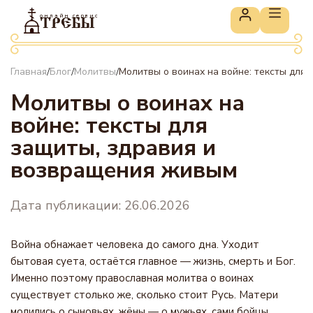
онлайн сервис
ТРЕБЫ
Главная
Блог
Молитвы
Молитвы о воинах на войне: тексты для
/
/
/
Молитвы о воинах на
войне: тексты для
защиты, здравия и
возвращения живым
Дата публикации: 26.06.2026
Война обнажает человека до самого дна. Уходит
бытовая суета, остаётся главное — жизнь, смерть и Бог.
Именно поэтому православная молитва о воинах
существует столько же, сколько стоит Русь. Матери
молились о сыновьях, жёны — о мужьях, сами бойцы