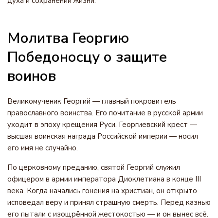
духа и сохранении жизни.
Молитва Георгию
Победоносцу о защите
воинов
Великомученик Георгий — главный покровитель
православного воинства. Его почитание в русской армии
уходит в эпоху крещения Руси. Георгиевский крест —
высшая воинская награда Российской империи — носил
его имя не случайно.
По церковному преданию, святой Георгий служил
офицером в армии императора Диоклетиана в конце III
века. Когда начались гонения на христиан, он открыто
исповедал веру и принял страшную смерть. Перед казнью
его пытали с изощрённой жестокостью — и он вынес всё.