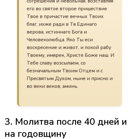
согрешения и невольная, возставляя
его во святое второе пришествие
Твое в причастие вечных Твоих
благ, ихже ради в Тя Единаго
верова, истиннаго Бога и
Человеколюбца. Яко Ты еси
воскресение и живот, и покой рабу
Твоему, имярек, Христе Боже наш. И
Тебе славу возсылаем, со
безначальным Твоим Отцем и с
Пресвятым Духом, ныне и присно и
во веки веков, аминь.
3. Молитва после 40 дней и
на годовщину