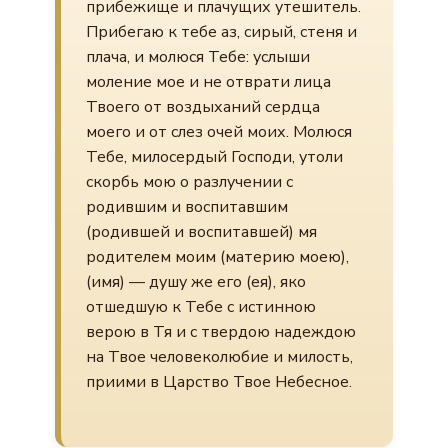
прибежище и плачущих утешитель.
Прибегаю к тебе аз, сирый, стеня и
плача, и молюся Тебе: услыши
моление мое и не отврати лица
Твоего от воздыханий сердца
моего и от слез очей моих. Молюся
Тебе, милосердый Господи, утоли
скорбь мою о разлучении с
родившим и воспитавшим
(родившей и воспитавшей) мя
родителем моим (материю моею),
(имя) — душу же его (ея), яко
отшедшую к Тебе с истинною
верою в Тя и с твердою надеждою
на Твое человеколюбие и милость,
приими в Царство Твое Небесное.