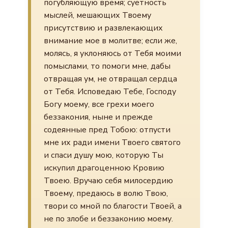
погубляющую время; суетность
мыслей, мешающих Твоему
присутствию и развлекающих
внимание мое в молитве; если же,
молясь, я уклоняюсь от Тебя моими
помыслами, то помоги мне, дабы
отвращая ум, не отвращал сердца
от Тебя. Исповедаю Тебе, Господу
Богу моему, все грехи моего
беззакония, ныне и прежде
содеянные пред Тобою: отпусти
мне их ради имени Твоего святого
и спаси душу мою, которую Ты
искупил драгоценною Кровию
Твоею. Вручаю себя милосердию
Твоему, предаюсь в волю Твою,
твори со мной по благости Твоей, а
не по злобе и беззаконию моему.