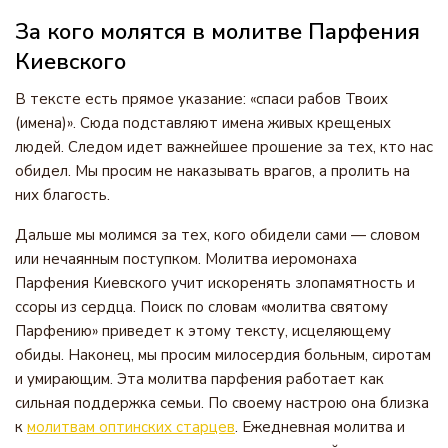
За кого молятся в молитве Парфения
Киевского
В тексте есть прямое указание: «спаси рабов Твоих
(имена)». Сюда подставляют имена живых крещеных
людей. Следом идет важнейшее прошение за тех, кто нас
обидел. Мы просим не наказывать врагов, а пролить на
них благость.
Дальше мы молимся за тех, кого обидели сами — словом
или нечаянным поступком. Молитва иеромонаха
Парфения Киевского учит искоренять злопамятность и
ссоры из сердца. Поиск по словам «молитва святому
Парфению» приведет к этому тексту, исцеляющему
обиды. Наконец, мы просим милосердия больным, сиротам
и умирающим. Эта молитва парфения работает как
сильная поддержка семьи. По своему настрою она близка
к
молитвам оптинских старцев
. Ежедневная молитва и