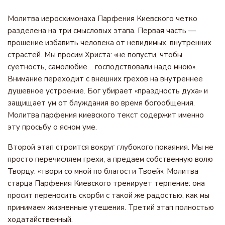
Молитва иеросхимонаха Парфения Киевского четко
разделена на три смысловых этапа. Первая часть —
прошение избавить человека от невидимых, внутренних
страстей. Мы просим Христа: «не попусти, чтобы
суетность, самолюбие… господствовали надо мною».
Внимание переходит с внешних грехов на внутреннее
душевное устроение. Бог убирает «праздность духа» и
защищает ум от блуждания во время богообщения.
Молитва парфения киевского текст содержит именно
эту просьбу о ясном уме.
Второй этап строится вокруг глубокого покаяния. Мы не
просто перечисляем грехи, а предаем собственную волю
Творцу: «твори со мной по благости Твоей». Молитва
старца Парфения Киевского тренирует терпение: она
просит переносить скорби с такой же радостью, как мы
принимаем жизненные утешения. Третий этап полностью
ходатайственный.