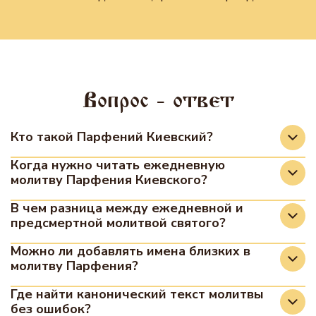
Вопрос - ответ
Кто такой Парфений Киевский?
Преподобный Парфений Киевский —
Когда нужно читать ежедневную
молитву Парфения Киевского?
известный русский подвижник, живший в XIX
веке. Он прославился своими духовными
Молитву можно читать в любое время дня, как
В чем разница между ежедневной и
наставлениями, молитвенным правилом и
предсмертной молитвой святого?
часть утреннего или вечернего правила, а
строгой жизнью, направленной на уединение и
также в течение дня для поддержания
Ежедневная молитва предназначена для
Можно ли добавлять имена близких в
служение Богу.
духовного настроя. Строгих уставов на время
молитву Парфения?
регулярного чтения и помощи в борьбе с
ее прочтения нет.
повседневными страстями. Предсмертная
Да, в ежедневной молитве предусмотрен
Где найти канонический текст молитвы
молитва составлена для утешения в болезни и
без ошибок?
специальный ходатайственный блок, где