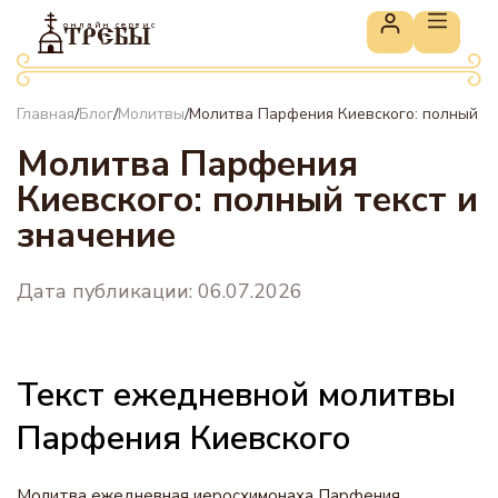
онлайн сервис
ТРЕБЫ
Главная
Блог
Молитвы
Молитва Парфения Киевского: полный те
/
/
/
Молитва Парфения
Киевского: полный текст и
значение
Дата публикации: 06.07.2026
Текст ежедневной молитвы
Парфения Киевского
Молитва ежедневная иеросхимонаха Парфения