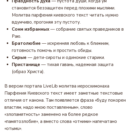
Праздность духа
— пустота души, когда ум
становится беззащитен перед плохими мыслями.
Молитва парфения киевского текст читать нужно
вдумчиво, прогоняя эту пустоту.
Сонм избранных
— собрание святых праведников в
Раю.
Братолюбие
— искренняя любовь к ближним,
готовность помочь и простить обиды.
Сирые
— дети-сироты и одинокие старики.
Пристанище
— тихая гавань, надежная защита
(образ Христа).
В версии портала LiveLib молитва иеросхимонаха
Парфения Киевского текст имеет заметные текстовые
отличия от канона. Там появляется фраза «буду покорен
властям, надо мною поставленным», слово
«злопамятность» заменено на более редкое
«памятозлобие», а вместо слова «отними» напечатано
«отымu».