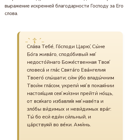
выражение искренней благодарности Господу за Его
слова.
Сла́ва Тебе́, Го́споди Царю́, Сы́не
Бо́га жива́го, сподо́бивый мя́
недосто́йнаго Боже́ственная Твоя́
словеса́ и гла́с Свята́го Ева́нгелия
Твоего́ слы́шати; си́м у́бо влады́чним
Твои́м гла́сом, укрепи́ мя́ в покая́нии
настоя́щия сея́ жи́зни прейти́ но́щь,
от вся́каго избавля́я мя́ наве́та и
зло́бы ви́димых и неви́димых вра́г:
Ты́ бо еси́ еди́н си́льный, и
ца́рствуяй во ве́ки. Ами́нь.