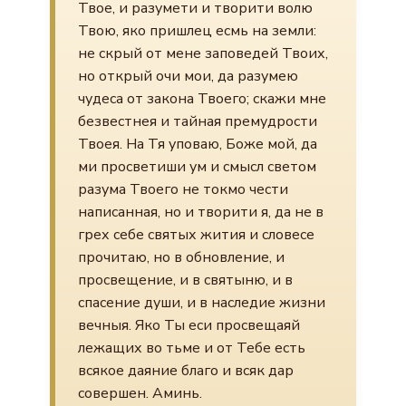
Твое, и разумети и творити волю
Твою, яко пришлец есмь на земли:
не скрый от мене заповедей Твоих,
но открый очи мои, да разумею
чудеса от закона Твоего; скажи мне
безвестнея и тайная премудрости
Твоея. На Тя уповаю, Боже мой, да
ми просветиши ум и смысл светом
разума Твоего не токмо чести
написанная, но и творити я, да не в
грех себе святых жития и словесе
прочитаю, но в обновление, и
просвещение, и в святыню, и в
спасение души, и в наследие жизни
вечныя. Яко Ты еси просвещаяй
лежащих во тьме и от Тебе есть
всякое даяние благо и всяк дар
совершен. Аминь.