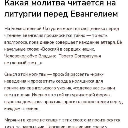
Какая молитва читается на
литургии перед Евангелием
На Божественной Литургии молитва священника перед
чтением Евангелия произносится тайно — то есть
вполголоса, пока диакон совершает каждение алтаря. Её
начальные слова: «Возсияй в сердцах наших,
Человеколюбче Владыко, Твоего Богоразумия
нетленный свет…»
Смысл этой молитвы — просьба рассеять «мрак»
неведения и просветить сердца молящихся для
понимания евангельского учения, «соделав нас сынами
света и дня». Именно из этой литургической формы
выросла домашняя практика просить просвещения перед
каждым чтением.
Мирянин в храме не слышит этих слов: они произносятся
тихо, за закрытыми Царскими вратами или сразу у