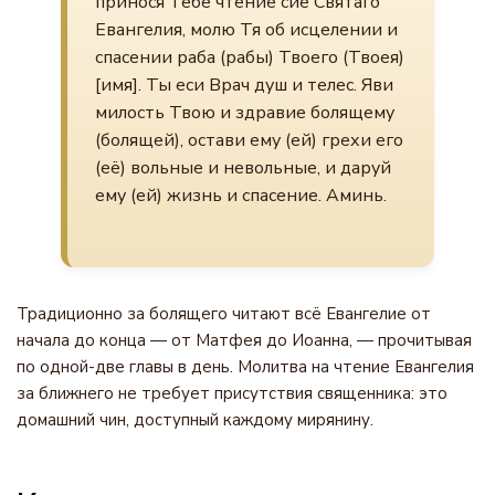
принося Тебе чтение сие Святаго
Евангелия, молю Тя об исцелении и
спасении раба (рабы) Твоего (Твоея)
[имя]. Ты еси Врач душ и телес. Яви
милость Твою и здравие болящему
(болящей), остави ему (ей) грехи его
(её) вольные и невольные, и даруй
ему (ей) жизнь и спасение. Аминь.
Традиционно за болящего читают всё Евангелие от
начала до конца — от Матфея до Иоанна, — прочитывая
по одной-две главы в день. Молитва на чтение Евангелия
за ближнего не требует присутствия священника: это
домашний чин, доступный каждому мирянину.