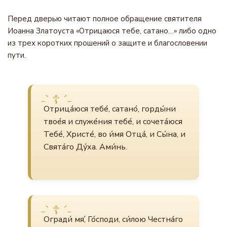
Перед дверью читают полное обращение святителя
Иоанна Златоуста «Отрицаюся тебе, сатано…» либо одно
из трех коротких прошений о защите и благословении
пути.
Отрица́юся тебе́, сатано́, горды́ни
твое́я и служе́ния тебе́, и сочета́юся
Тебе́, Христе́, во и́мя Отца́, и Сы́на, и
Свята́го Ду́ха. Ами́нь.
Огради́ мя́, Го́споди, си́лою Честна́го