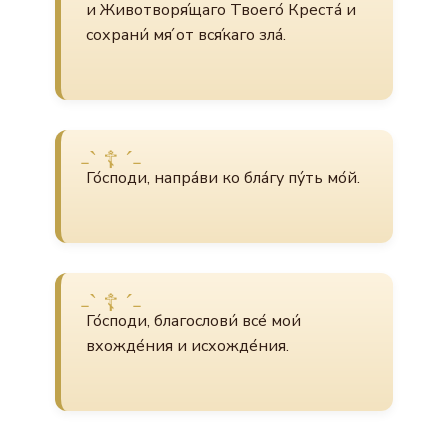
и Животворя́щаго Твоего́ Креста́ и
сохрани́ мя́ от вся́каго зла́.
Го́споди, напра́ви ко бла́гу пу́ть мо́й.
Го́споди, благослови́ все́ мои́
вхожде́ния и исхожде́ния.