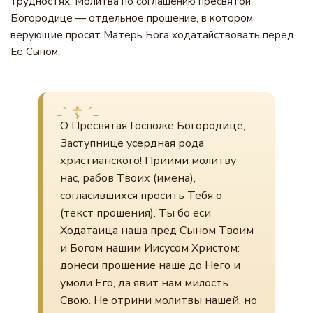
трудностях. Молитва по соглашению пресвятой
Богородице — отдельное прошение, в котором
верующие просят Матерь Бога ходатайствовать перед
Её Сыном.
О Пресвятая Госпоже Богородице,
Заступнице усердная рода
христианского! Приими молитву
нас, рабов Твоих (имена),
согласившихся просить Тебя о
(текст прошения). Ты бо еси
Ходатаица наша пред Сыном Твоим
и Богом нашим Иисусом Христом:
донеси прошение наше до Него и
умоли Его, да явит нам милость
Свою. Не отрини молитвы нашей, но