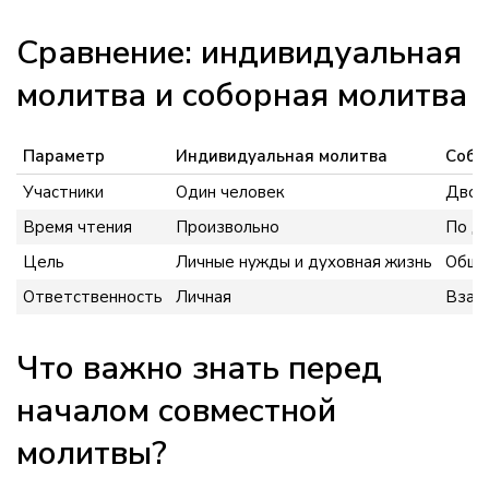
Сравнение: индивидуальная
молитва и соборная молитва
Параметр
Индивидуальная молитва
Собо
Участники
Один человек
Двое
Время чтения
Произвольно
По до
Цель
Личные нужды и духовная жизнь
Общая
Ответственность
Личная
Взаи
Что важно знать перед
началом совместной
молитвы?