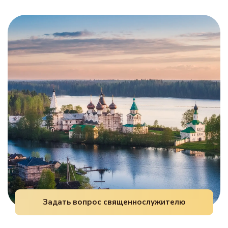
Да, это благочестивая церковная традиция. В
молитвах уместно поминать имена хирурга и
2022 году Священный Синод утвердил
анестезиолога.
специальные прошения для
благодарственного молебна по случаю
успешного завершения операции, которые
совершаются в храмах.
Задать вопрос священнослужителю