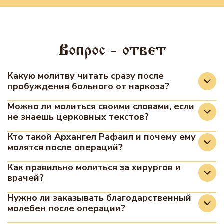
Вопрос - ответ
Какую молитву читать сразу после
пробуждения больного от наркоза?
Сразу после пробуждения рекомендуется
Можно ли молиться своими словами, если
не знаешь церковных текстов?
кратко поблагодарить Господа словами:
«Слава Тебе, Боже наш, слава Тебе». Также
Да, искренняя молитва своими словами,
Кто такой Архангел Рафаил и почему ему
можно прочитать благодарственный тропарь
молятся после операций?
идущая от сердца, обязательно будет
или обратиться к Богу своими словами за
услышана. Главное — вера, надежда на
В православной традиции Архангел Рафаил
Как правильно молиться за хирургов и
успешное завершение операции.
помощь Божию и искренняя благодарность.
врачей?
почитается как целитель недугов и
покровитель врачей. Обращение к нему
Рекомендуется просить у Господа даровать им
Нужно ли заказывать благодарственный
помогает в скорейшем заживлении ран и
молебен после операции?
мудрость, силы и здравие, поскольку через их
восстановлении здоровья.
труд действует благодать Божия. В домашних