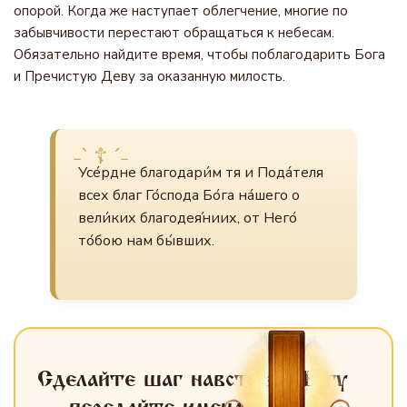
опорой. Когда же наступает облегчение, многие по
забывчивости перестают обращаться к небесам.
Обязательно найдите время, чтобы поблагодарить Бога
и Пречистую Деву за оказанную милость.
Усе́рдне благодари́м тя и Пода́теля
всех благ Го́спода Бо́га на́шего о
вели́ких благодея́ниих, от Него́
то́бою нам бы́вших.
Сделайте шаг навстречу Богу