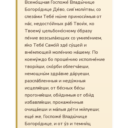
Всемо́щная Госпоже́ Влады́чице
Богоро́дице Де́во, сия́ моли́твы, со
слеза́ми Тебе́ ны́не приноси́мыя от
на́с, недосто́йных ра́б Твои́х, ко
Твоему́ цельбоно́сному о́бразу
пе́ние возсыла́ющих со умиле́нием,
я́ко Тебе́ Само́й зде́ су́щей и
вне́млющей моле́нию на́шему. По
коему́ждо бо проше́нию исполне́ние
твори́ши, ско́рби облегча́еши,
немощны́м здра́вие да́руеши,
разсла́бленныя и неду́жныя
исцеля́еши, от бе́сных бе́сы
прогоня́еши, оби́димыя от оби́д
избавля́еши, прокаже́нныя
очища́еши и ма́лыя де́ти ми́луеши;
еще́ же, Госпоже́ Влады́чице
Богоро́дице, и от у́з и темни́ц