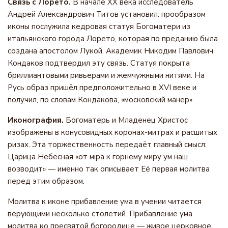
Связь с Лорето.
В начале XX века исследователь
Андрей Александрович Титов установил: прообразом
иконы послужила кедровая статуя Богоматери из
итальянского города Лорето, которая по преданию была
создана апостолом Лукой. Академик Никодим Павлович
Кондаков подтвердил эту связь. Статуя покрыта
бриллиантовыми ривьерами и жемчужными нитями. На
Русь образ пришёл предположительно в XVI веке и
получил, по словам Кондакова, «московский манер».
Иконография.
Богоматерь и Младенец Христос
изображены в конусовидных коронах-митрах и расшитых
ризах. Эта торжественность передаёт главный смысл:
Царица Небесная «от мiра к горнему миру ум наш
возводит» — именно так описывает Её первая молитва
перед этим образом.
Молитва к иконе прибавление ума в учении читается
верующими несколько столетий. Прибавление ума
молитва ко пресвятой богородице — живое церковное