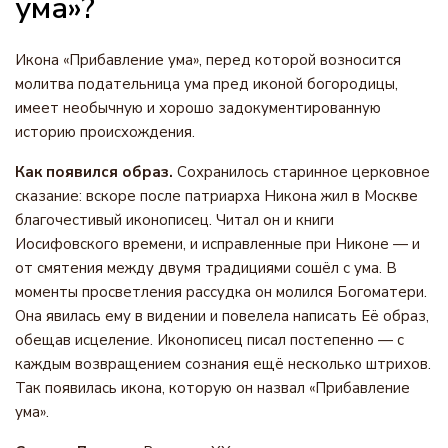
ума»?
Икона «Прибавление ума», перед которой возносится
молитва подательница ума пред иконой богородицы,
имеет необычную и хорошо задокументированную
историю происхождения.
Как появился образ.
Сохранилось старинное церковное
сказание: вскоре после патриарха Никона жил в Москве
благочестивый иконописец. Читал он и книги
Иосифовского времени, и исправленные при Никоне — и
от смятения между двумя традициями сошёл с ума. В
моменты просветления рассудка он молился Богоматери.
Она явилась ему в видении и повелела написать Её образ,
обещав исцеление. Иконописец писал постепенно — с
каждым возвращением сознания ещё несколько штрихов.
Так появилась икона, которую он назвал «Прибавление
ума».