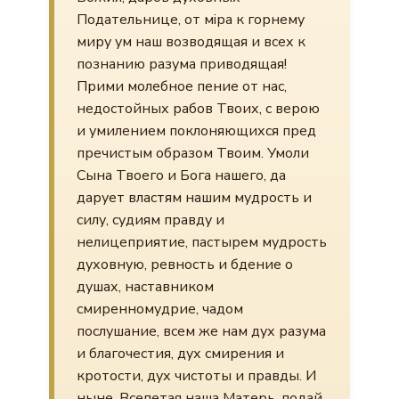
Подательнице, от мiра к горнему
миру ум наш возводящая и всех к
познанию разума приводящая!
Прими молебное пение от нас,
недостойных рабов Твоих, с верою
и умилением поклоняющихся пред
пречистым образом Твоим. Умоли
Сына Твоего и Бога нашего, да
дарует властям нашим мудрость и
силу, судиям правду и
нелицеприятие, пастырем мудрость
духовную, ревность и бдение о
душах, наставником
смиренномудрие, чадом
послушание, всем же нам дух разума
и благочестия, дух смирения и
кротости, дух чистоты и правды. И
ныне, Всепетая наша Матерь, подай