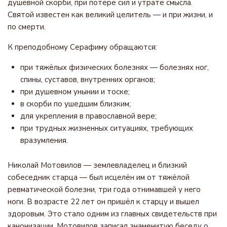
душевной скорби, при потере сил и утрате смысла.
Святой известен как великий целитель — и при жизни, и
по смерти.
К преподобному Серафиму обращаются:
при тяжёлых физических болезнях — болезнях ног,
спины, суставов, внутренних органов;
при душевном унынии и тоске;
в скорби по ушедшим близким;
для укрепления в православной вере;
при трудных жизненных ситуациях, требующих
вразумления.
Николай Мотовилов — землевладелец и близкий
собеседник старца — был исцелён им от тяжёлой
ревматической болезни, три года отнимавшей у него
ноги. В возрасте 22 лет он пришёл к старцу и вышел
здоровым. Это стало одним из главных свидетельств при
канонизации. Мотовилов записал знаменитую беседу о