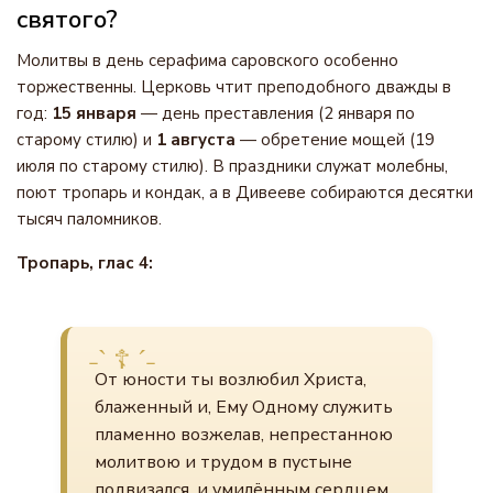
святого?
Молитвы в день серафима саровского особенно
торжественны. Церковь чтит преподобного дважды в
год:
15 января
— день преставления (2 января по
старому стилю) и
1 августа
— обретение мощей (19
июля по старому стилю). В праздники служат молебны,
поют тропарь и кондак, а в Дивееве собираются десятки
тысяч паломников.
Тропарь, глас 4:
От юности ты возлюбил Христа,
блаженный и, Ему Одному служить
пламенно возжелав, непрестанною
молитвою и трудом в пустыне
подвизался, и умилённым сердцем