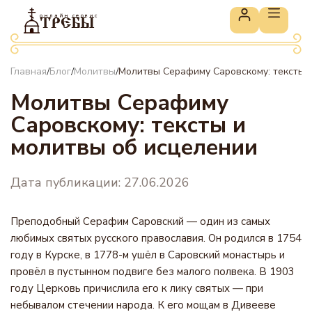
онлайн сервис
ТРЕБЫ
Главная
Блог
Молитвы
Молитвы Серафиму Саровскому: тексты 
/
/
/
Молитвы Серафиму
Саровскому: тексты и
молитвы об исцелении
Дата публикации: 27.06.2026
Преподобный Серафим Саровский — один из самых
любимых святых русского православия. Он родился в 1754
году в Курске, в 1778-м ушёл в Саровский монастырь и
провёл в пустынном подвиге без малого полвека. В 1903
году Церковь причислила его к лику святых — при
небывалом стечении народа. К его мощам в Дивееве