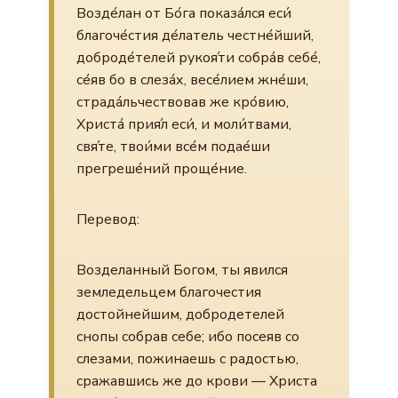
Возде́лан от Бо́га показа́лся еси́
благоче́стия де́латель честне́йший,
доброде́телей рукоя́ти собра́в себе́,
се́яв бо в слеза́х, весе́лием жне́ши,
страда́льчествовав же кро́вию,
Христа́ прия́л еси́, и моли́твами,
свя́те, твои́ми все́м подае́ши
прегреше́ний проще́ние.
Перевод:
Возделанный Богом, ты явился
земледельцем благочестия
достойнейшим, добродетелей
снопы собрав себе; ибо посеяв со
слезами, пожинаешь с радостью,
сражавшись же до крови — Христа