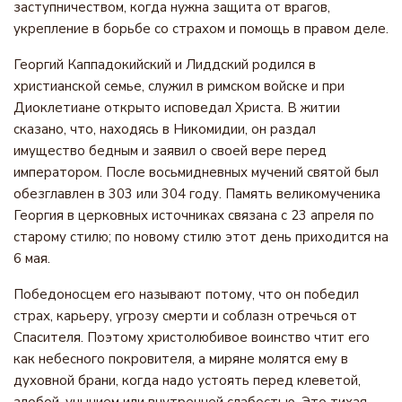
заступничеством, когда нужна защита от врагов,
укрепление в борьбе со страхом и помощь в правом деле.
Георгий Каппадокийский и Лиддский родился в
христианской семье, служил в римском войске и при
Диоклетиане открыто исповедал Христа. В житии
сказано, что, находясь в Никомидии, он раздал
имущество бедным и заявил о своей вере перед
императором. После восьмидневных мучений святой был
обезглавлен в 303 или 304 году. Память великомученика
Георгия в церковных источниках связана с 23 апреля по
старому стилю; по новому стилю этот день приходится на
6 мая.
Победоносцем его называют потому, что он победил
страх, карьеру, угрозу смерти и соблазн отречься от
Спасителя. Поэтому христолюбивое воинство чтит его
как небесного покровителя, а миряне молятся ему в
духовной брани, когда надо устоять перед клеветой,