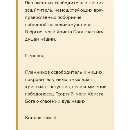
Я́ко пле́нных свободи́тель и ни́щих
защи́титель, немощству́ющих вpач,
правосла́вных побо́рниче,
победоно́сче великому́чениче
Гео́pгие, моли́ Хpиста́ Бо́га спасти́ся
душа́м на́шим.
Перевод:
Пленников освободитель и нищих
покровитель, немощных врач,
христиан заступник, великомученик
победоносец Георгий, моли Христа
Бога о спасении душ наших.
Кондак, глас 4: