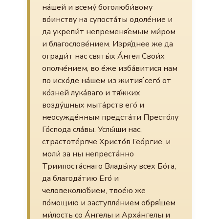
на́шей и всему́ боголюби́вому
во́инству на супоста́ты одоле́ние и
да укрепи́т непременя́емым ми́ром
и благослове́нием. Изря́днее же да
огради́т нас святы́х А́нгел Свои́х
ополче́нием, во е́же изба́витися нам
по исхо́де на́шем из жития́ сего́ от
ко́зней лука́ваго и тя́жких
возду́шных мыта́рств его́ и
неосужде́нным предста́ти Престо́лу
Го́спода сла́вы. Услы́ши нас,
страстоте́рпче Христо́в Гео́ргие, и
моли́ за ны непреста́нно
Триипоста́снаго Влады́ку всех Бо́га,
да благода́тию Его́ и
человеколю́бием, твое́ю же
по́мощию и заступле́нием обря́щем
ми́лость со А́нгелы и Арха́нгелы и