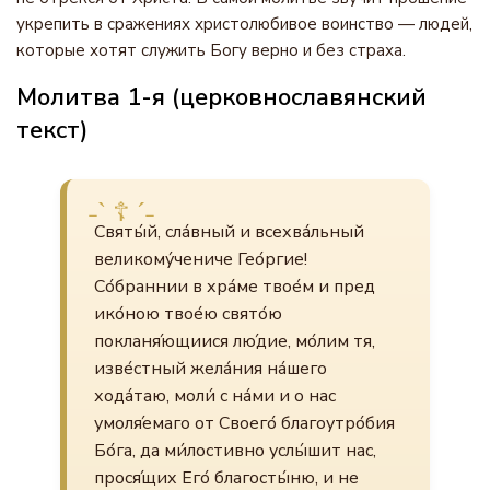
укрепить в сражениях христолюбивое воинство — людей,
которые хотят служить Богу верно и без страха.
Молитва 1-я (церковнославянский
текст)
Святы́й, сла́вный и всехва́льный
великому́чениче Гео́ргие!
Со́браннии в хра́ме твое́м и пред
ико́ною твое́ю свято́ю
покланя́ющиися лю́дие, мо́лим тя,
изве́стный жела́ния на́шего
хода́таю, моли́ с на́ми и о нас
умоля́емаго от Своего́ благоутро́бия
Бо́га, да ми́лостивно услы́шит нас,
прося́щих Его́ благосты́ню, и не