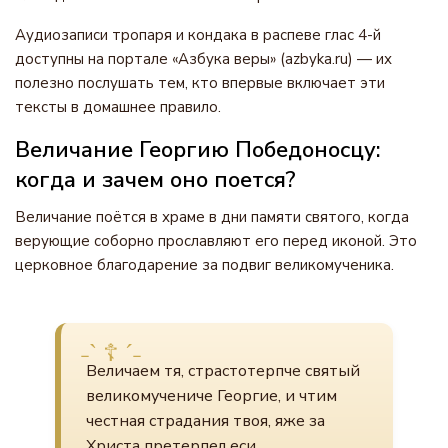
Аудиозаписи тропаря и кондака в распеве глас 4-й
доступны на портале «Азбука веры» (azbyka.ru) — их
полезно послушать тем, кто впервые включает эти
тексты в домашнее правило.
Величание Георгию Победоносцу:
когда и зачем оно поется?
Величание поётся в храме в дни памяти святого, когда
верующие соборно прославляют его перед иконой. Это
церковное благодарение за подвиг великомученика.
Величаем тя, страстотерпче святый
великомучениче Георгие, и чтим
честная страдания твоя, яже за
Христа претерпел еси.