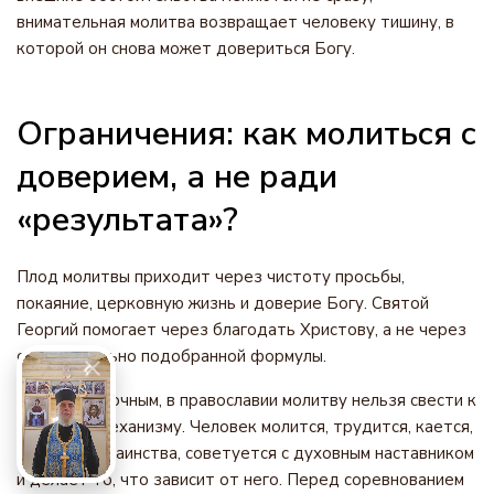
внимательная молитва возвращает человеку тишину, в
которой он снова может довериться Богу.
Ограничения: как молиться с
доверием, а не ради
«результата»?
Плод молитвы приходит через чистоту просьбы,
покаяние, церковную жизнь и доверие Богу. Святой
Георгий помогает через благодать Христову, а не через
силу правильно подобранной формулы.
Если быть точным, в православии молитву нельзя свести к
бытовому механизму. Человек молится, трудится, кается,
принимает Таинства, советуется с духовным наставником
и делает то, что зависит от него. Перед соревнованием