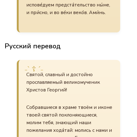
испове́дуем предста́тельство ны́не,
и при́сно, и во ве́ки веко́в. Ами́нь.
Русский перевод
Святой, славный и достойно
прославляемый великомученик
Христов Георгий!
Собравшиеся в храме твоём и иконе
твоей святой поклоняющиеся,
молим тебя, знающий наши
пожелания хода́тай: молись с нами и