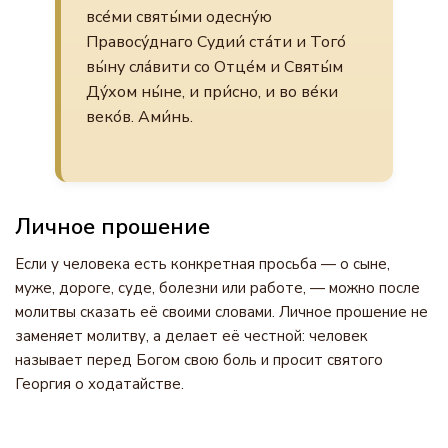
все́ми святы́ми одесну́ю
Правосу́днаго Судии́ ста́ти и Того́
вы́ну сла́вити со Отце́м и Святы́м
Ду́хом ны́не, и при́сно, и во ве́ки
веко́в. Ами́нь.
Личное прошение
Если у человека есть конкретная просьба — о сыне,
муже, дороге, суде, болезни или работе, — можно после
молитвы сказать её своими словами. Личное прошение не
заменяет молитву, а делает её честной: человек
называет перед Богом свою боль и просит святого
Георгия о ходатайстве.