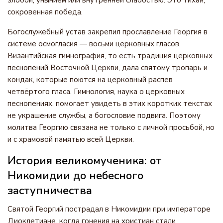
злобой, унынием или внутренней слабостью. Это тихая,
сокровенная победа.
Богослужебный устав закрепил прославление Георгия в
системе осмогласия — восьми церковных гласов.
Византийская гимнография, то есть традиция церковных
песнопений Восточной Церкви, дала святому тропарь и
кондак, которые поются на церковный распев
четвёртого гласа. Гимнология, наука о церковных
песнопениях, помогает увидеть в этих коротких текстах
не украшение службы, а богословие подвига. Поэтому
молитва Георгию связана не только с личной просьбой, но
и с храмовой памятью всей Церкви.
История великомученика: от
Никомидии до небесного
заступничества
Святой Георгий пострадал в Никомидии при императоре
Диоклетиане, когда гонения на христиан стали