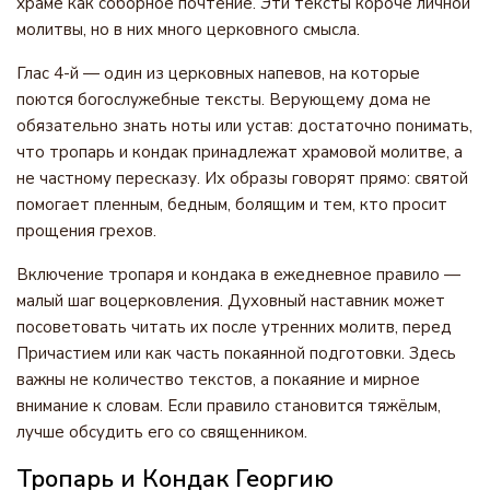
храме как соборное почтение. Эти тексты короче личной
молитвы, но в них много церковного смысла.
Глас 4-й — один из церковных напевов, на которые
поются богослужебные тексты. Верующему дома не
обязательно знать ноты или устав: достаточно понимать,
что тропарь и кондак принадлежат храмовой молитве, а
не частному пересказу. Их образы говорят прямо: святой
помогает пленным, бедным, болящим и тем, кто просит
прощения грехов.
Включение тропаря и кондака в ежедневное правило —
малый шаг воцерковления. Духовный наставник может
посоветовать читать их после утренних молитв, перед
Причастием или как часть покаянной подготовки. Здесь
важны не количество текстов, а покаяние и мирное
внимание к словам. Если правило становится тяжёлым,
лучше обсудить его со священником.
Тропарь и Кондак Георгию