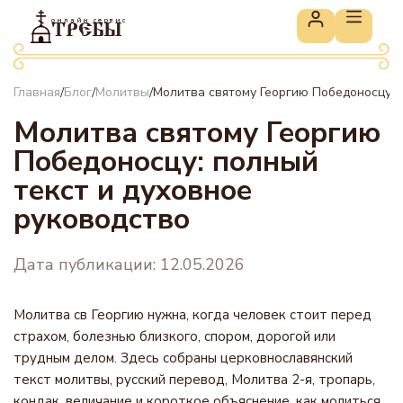
онлайн сервис
ТРЕБЫ
Главная
Блог
Молитвы
Молитва святому Георгию Победоносцу: 
/
/
/
Молитва святому Георгию
Победоносцу: полный
текст и духовное
руководство
Дата публикации: 12.05.2026
Молитва св Георгию нужна, когда человек стоит перед
страхом, болезнью близкого, спором, дорогой или
трудным делом. Здесь собраны церковнославянский
текст молитвы, русский перевод, Молитва 2-я, тропарь,
кондак, величание и короткое объяснение, как молиться