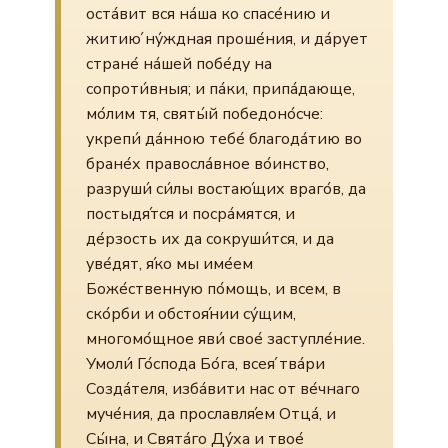
оста́вит вся на́ша ко спасе́нию и
житию́ ну́ждная проше́ния, и да́рует
стране́ на́шей побе́ду на
сопроти́вныя; и па́ки, припа́дающе,
мо́лим тя, святы́й победоно́сче:
укрепи́ да́нною тебе́ благода́тию во
бране́х правосла́вное во́инство,
разруши́ си́лы востаю́щих враго́в, да
постыдя́тся и посра́мятся, и
де́рзость их да сокруши́тся, и да
уве́дят, я́ко мы име́ем
Боже́ственную по́мощь, и всем, в
ско́рби и обстоя́нии су́щим,
многомо́щное яви́ свое́ заступле́ние.
Умоли́ Го́спода Бо́га, всея́ тва́ри
Созда́теля, изба́вити нас от ве́чнаго
муче́ния, да прославля́ем Отца́, и
Сы́на, и Свята́го Ду́ха и твое́