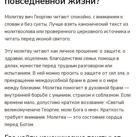
повседневной жизни?
Молитву вмч Георгию читают спокойно, с вниманием к
словам и без суеты. Лучше взять канонический текст из
молитвослова или проверенного церковного источника и
читать перед иконой святого.
Эту молитву читают как личное прошение: о защите, о
здравии, исцелении, благоденствии семьи, помощи в
делах, мужестве перед трудным разговором или
испытанием. В ней можно просить о защите от сил зла, о
прекращении междоусобной брани в доме и о мире
между близкими. Молитва помогает в духовной брани —
внутренней борьбе с унынием, страхом и соблазном. Если
времени мало, допустимо краткое воззвание: «Святый
великомучениче Георгие, моли Бога о мне». Краткость
требует внимания. Молитва — это состояние сердца
перед Богом.