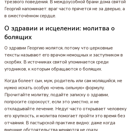
трезвого поведения. В междоусобной брани дома святой
Георгий напоминает: враг часто прячется не за дверью, а
в ожесточённом сердце.
О здравии и исцелении: молитва о
болящих
О здравии Георгию молятся, потому что церковные
тексты называют его врачом немощных и заступником в
скорбях. В источниках святой упоминается среди
угодников, к которым обращаются о болящих.
Когда болеет сын, муж, родитель или сам молящийся, не
нужно искать особую «очень сильную» формулу.
Прочитайте молитву, подайте записку о здравии,
попросите сорокоуст, если это уместно, и не
откладывайте лечение. Недуг часто открывает человеку
его хрупкость, и молитва помогает пройти это время без
отчаяния. В пастырской практике видно: даже когда
внешние обстоятельства меняются не сразу,