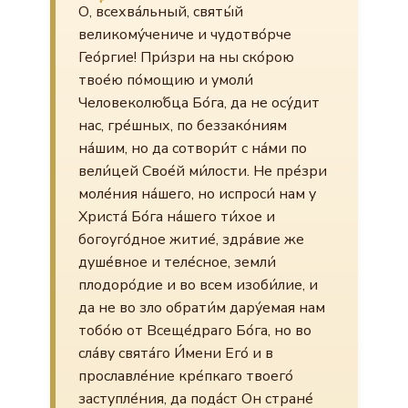
О, всехва́льный, святы́й
великому́чениче и чудотво́рче
Гео́ргие! При́зри на ны ско́рою
твое́ю по́мощию и умоли́
Человеколю́бца Бо́га, да не осу́дит
нас, гре́шных, по беззако́ниям
на́шим, но да сотвори́т с на́ми по
вели́цей Свое́й ми́лости. Не пре́зри
моле́ния на́шего, но испроси́ нам у
Христа́ Бо́га на́шего ти́хое и
богоуго́дное житие́, здра́вие же
душе́вное и теле́сное, земли́
плодоро́дие и во всем изоби́лие, и
да не во зло обрати́м дару́емая нам
тобо́ю от Всеще́драго Бо́га, но во
сла́ву свята́го И́мени Его́ и в
прославле́ние кре́пкаго твоего́
заступле́ния, да пода́ст Он стране́