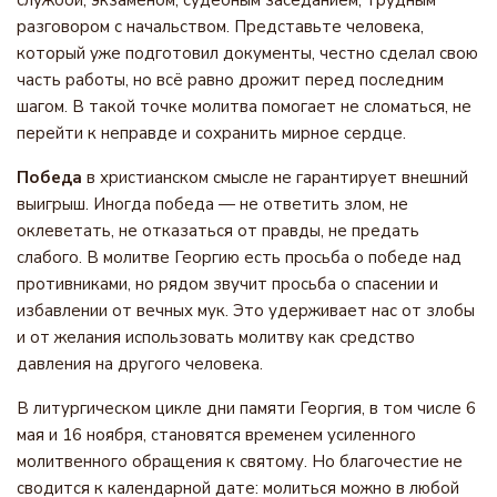
службой, экзаменом, судебным заседанием, трудным
разговором с начальством. Представьте человека,
который уже подготовил документы, честно сделал свою
часть работы, но всё равно дрожит перед последним
шагом. В такой точке молитва помогает не сломаться, не
перейти к неправде и сохранить мирное сердце.
Победа
в христианском смысле не гарантирует внешний
выигрыш. Иногда победа — не ответить злом, не
оклеветать, не отказаться от правды, не предать
слабого. В молитве Георгию есть просьба о победе над
противниками, но рядом звучит просьба о спасении и
избавлении от вечных мук. Это удерживает нас от злобы
и от желания использовать молитву как средство
давления на другого человека.
В литургическом цикле дни памяти Георгия, в том числе 6
мая и 16 ноября, становятся временем усиленного
молитвенного обращения к святому. Но благочестие не
сводится к календарной дате: молиться можно в любой