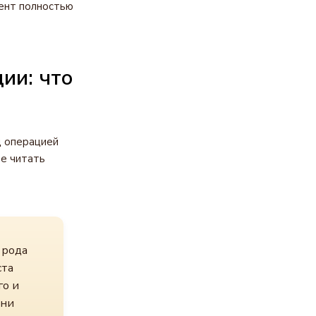
иент полностью
ии: что
д операцией
те читать
 рода
ста
го и
зни