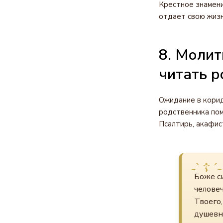
Крестное знамени
отдает свою жизн
8. Молит
читать 
Ожидание в корид
родственника пом
Псалтирь, акафист
Боже с
человеч
Твоего,
душевно