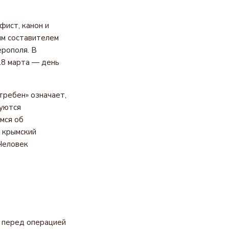
фист, канон и
ым составителем
рополя. В
18 марта — день
требен» означает,
буются
мся об
а крымский
Человек
е перед операцией