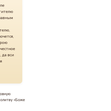
лпе
ятителю
славным
телю,
очется,
ерою
 честное
 да вси
я
новную
молитву «Боже