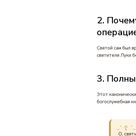
2. Почем
операци
Святой сам был в
святителя Луки б
3. Полны
Этот канонически
богослужебная кн
О, свят