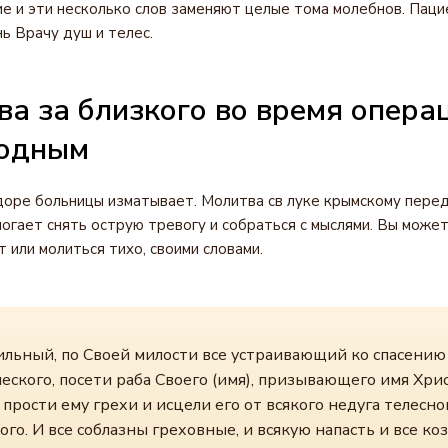
е и эти несколько слов заменяют целые тома молебнов. Пац
ь Врачу душ и телес.
ва за близкого во время операц
родным
оре больницы изматывает. Молитва св луке крымскому пере
огает снять острую тревогу и собраться с мыслями. Вы може
 или молиться тихо, своими словами.
ильный, по Своей милости все устраивающий ко спасению
еского, посети раба Своего (имя), призывающего имя Хри
 прости ему грехи и исцели его от всякого недуга телесно
го. И все соблазны греховные, и всякую напасть и все ко