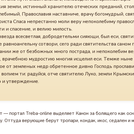
ия земли, истинный хранителю отеческих преданий, сто
лебимый, Православия наставниче, врачу богомудрый, св
Христа Спаса непрестанно моли веру непоколебиму право
и и спасение, и велию милость.
везда всесветлая, добродетельми сияющи, был еси, святи
 равноангельну сотвори, сего ради святительства саном п
нании же от безбожных много пострада, и непоколебим в
, врачебною мудростию многия исцелил еси. Темже ныне
ое от земленых недр обретенное дивно Господь прослави,
вопием ти: радуйся, отче святителю Луко, земли Крымски
о и утверждение.
ут — портал Treba-online выделяет Канон за болящего как ос
у. Оттуда верующие берут тропари, кондак, икос, седален и 