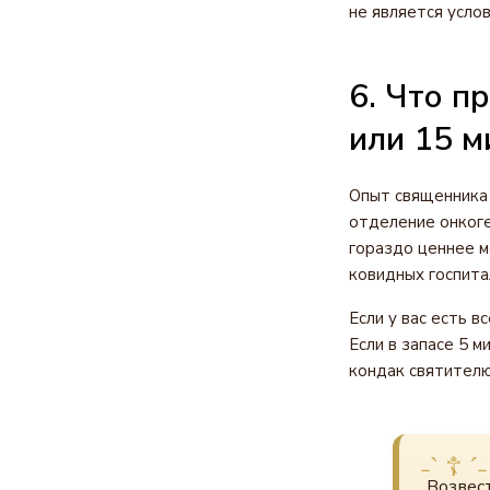
не является усло
6. Что п
или 15 м
Опыт священника 
отделение онкоге
гораздо ценнее м
ковидных госпитал
Если у вас есть 
Если в запасе 5 м
кондак святителю
Возвес