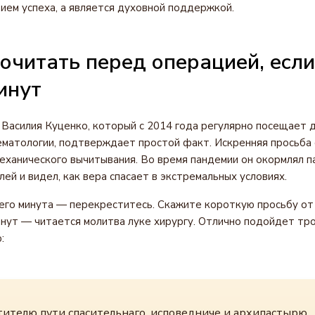
вием успеха, а является духовной поддержкой.
рочитать перед операцией, если 
инут
Василия Куценко, который с 2014 года регулярно посещает 
матологии, подтверждает простой факт. Искренняя просьба 
еханического вычитывания. Во время пандемии он окормлял 
ей и видел, как вера спасает в экстремальных условиях.
всего минута — перекреститесь. Скажите короткую просьбу от
инут — читается молитва луке хирургу. Отлично подойдет троп
:
тителю пути спасительнаго, исповедниче и архипастырю