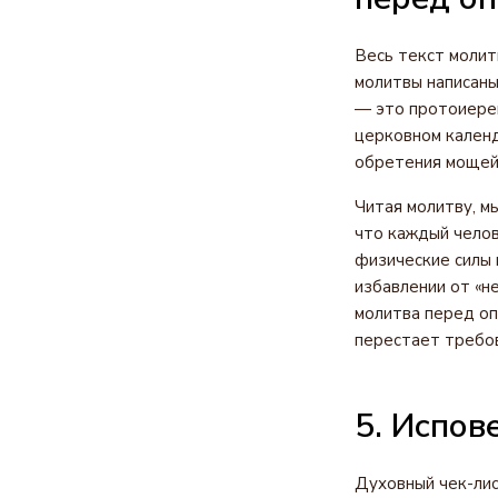
Весь текст молит
молитвы написаны
— это протоиерей
церковном календ
обретения мощей
Читая молитву, м
что каждый челов
физические силы 
избавлении от «н
молитва перед оп
перестает требов
5. Испов
Духовный чек-лис