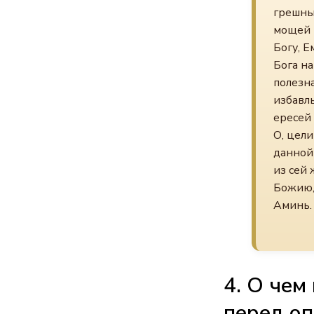
грешны
мощей 
Богу, Е
Бога на
полезна
избавль
ересей 
О, цел
данной 
из сей
Божию,
Аминь.
4. О чем
перед о