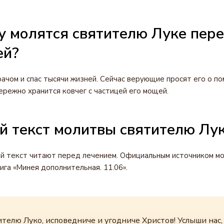
у молятся святителю Луке пер
ей?
рачом и спас тысячи жизней. Сейчас верующие просят его о по
ережно хранится ковчег с частицей его мощей.
й текст молитвы святителю Лу
й текст читают перед лечением. Официальным источником м
ига «Минея дополнительная. 11.06».
ителю Луко, исповедниче и угодниче Христов! Услыши нас,