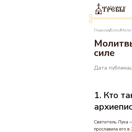
онлайн сервис
ТРЕБЫ
Главная
Блог
Моли
/
/
Молитвы
силе
Дата публикац
1. Кто т
архиепис
Святитель Лука —
прославила его в 