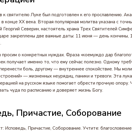
в к святителю Луке был подготовлен к его прославлению. Ака
 в конце XX века. Вторая популярная молитва указана с точн
 Георгий Северин, настоятель храма Трех Святителей Симфе
аре закреплены две важные даты: 11 июня — день кончины, 
.
ы просим о конкретных нуждах. Фраза «коемуждо дар благопо
ек получает именно то, что ему сейчас полезно. Одному тре
перенести боль, другому — внутреннее спокойствие. Мы моли
естроений» — жизненных неурядиц, паники и тревоги. Эта лук
ерацией на русском языке помогает обрести прочную опору. 
ать чуда по расписанию и доверяет жизнь Богу.
едь, Причастие, Соборование
т: Исповедь, Причастие, Соборование. Учтите: благословени