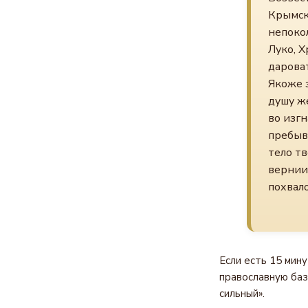
Крымск
непоко
Луко, 
дароват
Якоже з
душу же
во изг
пребыв
тело тв
вернии 
похвал
Если есть 15 мин
православную баз
сильный».