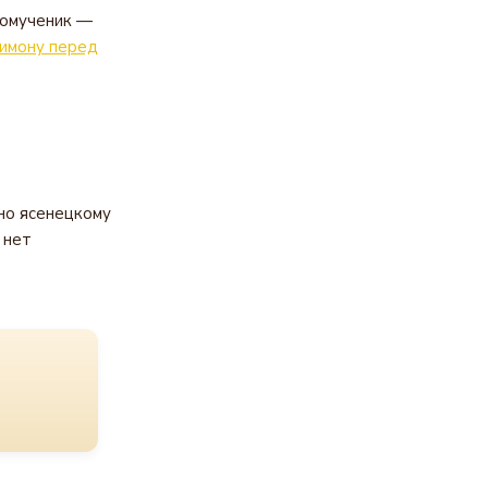
комученик —
имону перед
йно ясенецкому
 нет