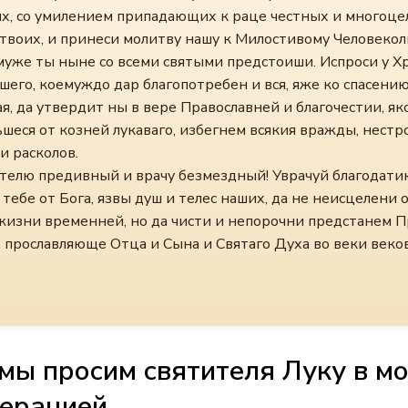
х, со умилением припадающих к раце честных и многоц
твоих, и принеси молитву нашу к Милостивому Человеко
муже ты ныне со всеми святыми предстоиши. Испроси у Х
шего, коемуждо дар благопотребен и вся, яже ко спасени
я, да утвердит ны в вере Православней и благочестии, як
шеся от козней лукаваго, избегнем всякия вражды, нестр
и расколов.
ителю предивный и врачу безмездный! Уврачуй благодати
тебе от Бога, язвы душ и телес наших, да не неисцелени
 жизни временней, но да чисти и непорочни предстанем П
 прославляюще Отца и Сына и Святаго Духа во веки веков
 мы просим святителя Луку в м
перацией