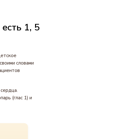
есть 1, 5
детское
своими словами
пациентов
 сердца.
арь (глас 1) и