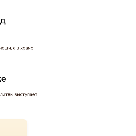
ед
мощи, а в храме
ке
олитвы выступает