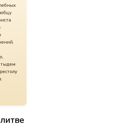
елебных
любцу
риста
ю
о
оений,
ю,
 отыдем
рестолу
.
олитве