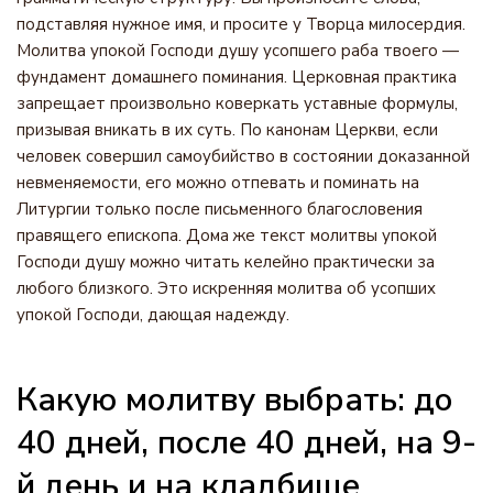
подставляя нужное имя, и просите у Творца милосердия.
Молитва упокой Господи душу усопшего раба твоего —
фундамент домашнего поминания. Церковная практика
запрещает произвольно коверкать уставные формулы,
призывая вникать в их суть. По канонам Церкви, если
человек совершил самоубийство в состоянии доказанной
невменяемости, его можно отпевать и поминать на
Литургии только после письменного благословения
правящего епископа. Дома же текст молитвы упокой
Господи душу можно читать келейно практически за
любого близкого. Это искренняя молитва об усопших
упокой Господи, дающая надежду.
Какую молитву выбрать: до
40 дней, после 40 дней, на 9-
й день и на кладбище