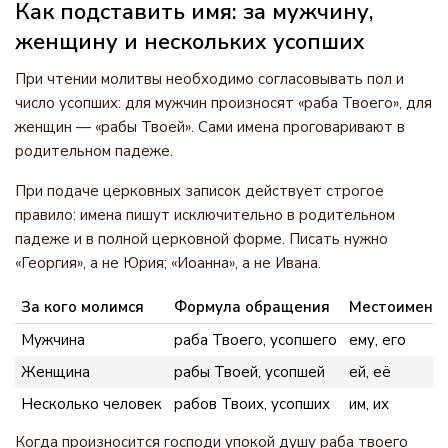
Как подставить имя: за мужчину,
женщину и нескольких усопших
При чтении молитвы необходимо согласовывать пол и
число усопших: для мужчин произносят «раба Твоего», для
женщин — «рабы Твоей». Сами имена проговаривают в
родительном падеже.
При подаче церковных записок действует строгое
правило: имена пишут исключительно в родительном
падеже и в полной церковной форме. Писать нужно
«Георгия», а не Юрия; «Иоанна», а не Ивана.
За кого молимся
Формула обращения
Местоимени
Мужчина
раба Твоего, усопшего
ему, его
Женщина
рабы Твоей, усопшей
ей, её
Несколько человек
рабов Твоих, усопших
им, их
Когда произносится господи упокой душу раба твоего