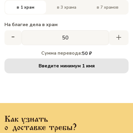
в 1 храм
в 3 храма
в 7 храмов
На благие дела в храм
-
+
Сумма перевода:
50 ₽
Введите минимум 1 имя
Как узнать
о доставке требы?