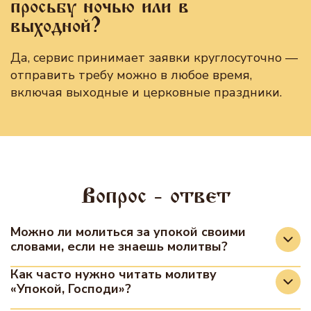
просьбу ночью или в
выходной?
Да, сервис принимает заявки круглосуточно —
отправить требу можно в любое время,
включая выходные и церковные праздники.
Вопрос - ответ
Можно ли молиться за упокой своими
словами, если не знаешь молитвы?
Да, дома можно молиться своими словами,
Как часто нужно читать молитву
«Упокой, Господи»?
главное — искренность и любовь к усопшему.
В храме используются уставные молитвы.