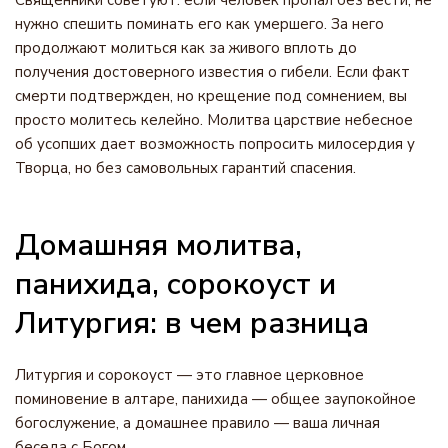
Священники советуют: если человек пропал без вести, не
нужно спешить поминать его как умершего. За него
продолжают молиться как за живого вплоть до
получения достоверного известия о гибели. Если факт
смерти подтвержден, но крещение под сомнением, вы
просто молитесь келейно. Молитва царствие небесное
об усопших дает возможность попросить милосердия у
Творца, но без самовольных гарантий спасения.
Домашняя молитва,
панихида, сорокоуст и
Литургия: в чем разница
Литургия и сорокоуст — это главное церковное
поминовение в алтаре, панихида — общее заупокойное
богослужение, а домашнее правило — ваша личная
беседа с Богом.