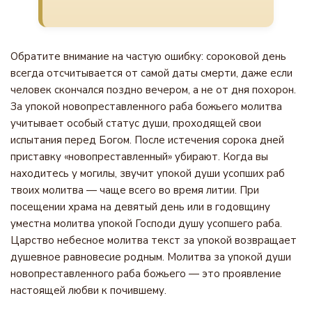
Обратите внимание на частую ошибку: сороковой день
всегда отсчитывается от самой даты смерти, даже если
человек скончался поздно вечером, а не от дня похорон.
За упокой новопреставленного раба божьего молитва
учитывает особый статус души, проходящей свои
испытания перед Богом. После истечения сорока дней
приставку «новопреставленный» убирают. Когда вы
находитесь у могилы, звучит упокой души усопших раб
твоих молитва — чаще всего во время литии. При
посещении храма на девятый день или в годовщину
уместна молитва упокой Господи душу усопшего раба.
Царство небесное молитва текст за упокой возвращает
душевное равновесие родным. Молитва за упокой души
новопреставленного раба божьего — это проявление
настоящей любви к почившему.