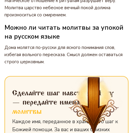
Магическое отношение к ритуалам разрушает веру.
Молитва царство небесное вечный покой должна
произноситься со смирением.
Можно ли читать молитвы за упокой
на русском языке
Дома молятся по-русски для ясного понимания слов,
избегая вольного пересказа. Смысл должен оставаться
строго церковным.
Сделайте шаг навстречу Богу
— передайте имена
для
молитвы
Каждое имя, переданное в храм, — это шаг к
Божией помощи. За вас и ваших близких