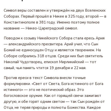
Символ веры составлен и утверждён на двух Вселенских
Соборах. Первый прошёл в Никее в 325 году, второй — в
Константинополе в 381 году. Именно поэтому полное
название — Никео-Цареградский символ.
Поводом к созыву Никейского Собора стала ересь Ария
— александрийского пресвитера. Арий учил, что Сын
Божий не единосущен Отцу и является творением. На
Соборе собрались 318 отцов. Среди них был святитель
Николай Чудотворец, епископ Мирликийский — тот
самый, чья память чтится 19 декабря и 22 мая.
Против ереси в текст Символа внесли точные
формулировки. «Свет от Света, Бога истинного от Бога
истинного» — это не поэтический образ. Это
богословское оружие. Как от горящей свечи зажигают
другую, и обе горят одним светом — так Сын рождён от
Отца, не теряя природы и полноты Божества. Каждое