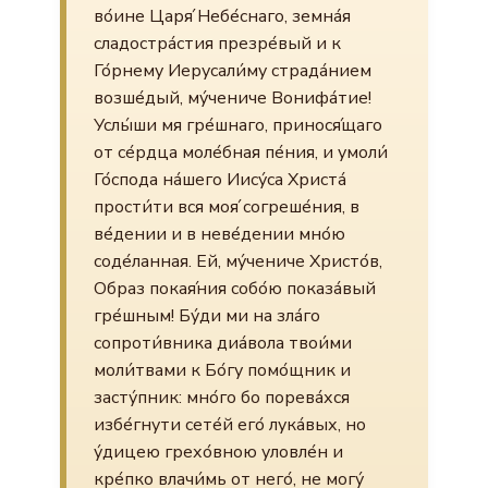
во́ине Царя́ Небе́снаго, земна́я
сладостра́стия презре́вый и к
Го́рнему Иерусали́му страда́нием
возше́дый, му́чениче Вонифа́тие!
Услы́ши мя гре́шнаго, принося́щаго
от се́рдца моле́бная пе́ния, и умоли́
Го́спода на́шего Иису́са Христа́
прости́ти вся моя́ согреше́ния, в
ве́дении и в неве́дении мно́ю
соде́ланная. Ей, му́чениче Христо́в,
Образ покая́ния собо́ю показа́вый
гре́шным! Бу́ди ми на зла́го
сопроти́вника диа́вола твои́ми
моли́твами к Бо́гу помо́щник и
засту́пник: мно́го бо порева́хся
избе́гнути сете́й его́ лука́вых, но
у́дицею грехо́вною уловле́н и
кре́пко влачи́мь от него́, не могу́