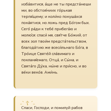
изба́витися, а́ще не ты предста́неши
ми, во обстоя́ниих го́рькая
терпя́щему; и коли́ко покуша́хся
пока́ятися, но ложь пред Бо́гом бых.
Сего́ ра́ди к тебе́ прибега́ю и
молю́ся: спаси́ мя, свя́тче Бо́жий, от
всех зол твои́м предста́тельством,
благода́тию же всеси́льнаго Бо́га, в
Тро́ице Святе́й сла́вимаго и
покланя́емаго, Отца́, и Сы́на, и
Свята́го Ду́ха, ны́не и при́сно, и во
ве́ки веко́в. Ами́нь.
Спаси, Господи, и помилуй рабов