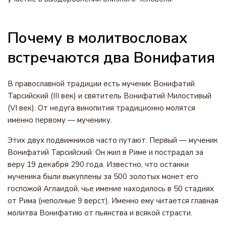
Почему в молитвословах
встречаются два Вонифатия
В православной традиции есть мученик Вонифатий
Тарсийский (III век) и святитель Вонифатий Милостивый
(VI век). От недуга винопития традиционно молятся
именно первому — мученику.
Этих двух подвижников часто путают. Первый — мученик
Вонифатий Тарсийский. Он жил в Риме и пострадал за
веру 19 декабря 290 года. Известно, что останки
мученика были выкуплены за 500 золотых монет его
госпожой Аглаидой, чье имение находилось в 50 стадиях
от Рима (неполные 9 верст). Именно ему читается главная
молитва Вонифатию от пьянства и всякой страсти.