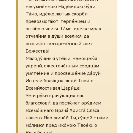
несумне́нною Наде́ждою бу́ди.
Та́мо, иде́же лю́тыя ско́рби
превозмога́ют, терпе́нием и
осла́бою яви́ся. Та́мо, иде́же мрак
отчая́ния в ду́ши всели́ся, да
возсия́ет неизрече́нный свет
Божества́!
Малоду́шныя уте́ши, немощны́я
укрепи́, ожесточе́нным сердца́м
умягче́ние и просвеще́ние да́руй.
Исцели́ боля́щия люди́ Твоя́, о
Всеми́лостивая Цари́це!
Ум и ру́ки врачу́ющих нас
благослови́, да послу́жат ору́дием
Всемо́щнаго Врача́ Христа́ Спа́са
на́шего. Я́ко живе́й Ти, су́щей с на́ми,
мо́лимся пред ико́ною Твое́ю, о
Влады́чице!