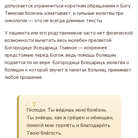
допускается ограничиться коротким обращением к Богу.
Тяжелая болезнь изматывает, и сильные молитвы при
онкологии — это не всегда длинные тексты.
У пациента или его родственников часто нет физической
возможности вычитать весь молебен пресвятой
Богородице Всецарица. Главное — искреннее
предстояние перед Богом, ведь помощь болящим
подается по их вере. Богородица Всецарица, молитва о
болящих к которой звучит в палатах больниц, принимает
любое прошение.
Го́споди, Ты ви́дишь мою́ боле́знь,
Ты зна́ешь, как я гре́шен и не́мощен,
помоги́ мне терпе́ть и благодари́ть
Твою́ бла́гость.