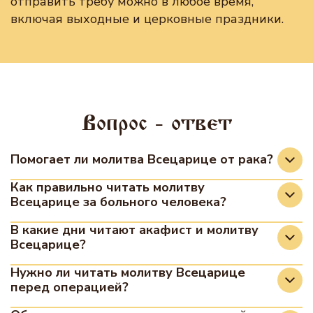
отправить требу можно в любое время,
включая выходные и церковные праздники.
Вопрос - ответ
Помогает ли молитва Всецарице от рака?
Множество свидетельств верующих
Как правильно читать молитву
Всецарице за больного человека?
подтверждают духовную помощь Богородицы,
однако молитва не заменяет медицинское
Читать молитву можно перед иконой дома или
В какие дни читают акафист и молитву
лечение, а поддерживает силы больного и
Всецарице?
в храме, называя имя больного, данное при
благословляет труд врачей.
крещении, и прося об исцелении с верой и
Читать молитвы можно в любой день и время.
Нужно ли читать молитву Всецарице
искренностью.
перед операцией?
В некоторых монастырях и храмах
существуют особые дни для молебнов с