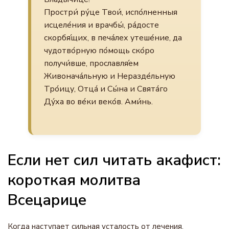
Простри́ ру́це Твои́, испо́лненныя
исцеле́ния и врачбы́, ра́досте
скорбя́щих, в печа́лех утеше́ние, да
чудотво́рную по́мощь ско́ро
получи́вше, прославля́ем
Живонача́льную и Неразде́льную
Тро́ицу, Отца́ и Сы́на и Свята́го
Ду́ха во ве́ки веко́в. Ами́нь.
Если нет сил читать акафист:
короткая молитва
Всецарице
Когда наступает сильная усталость от лечения,