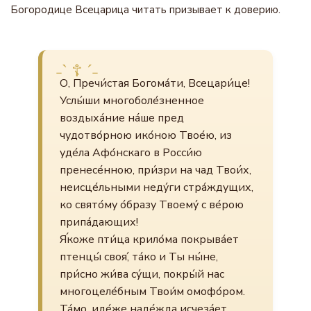
Богородице Всецарица читать призывает к доверию.
О, Пречи́стая Богома́ти, Всецари́це!
Услы́ши многоболе́зненное
воздыха́ние на́ше пред
чудотво́рною ико́ною Твое́ю, из
уде́ла Афо́нскаго в Росси́ю
пренесе́нною, при́зри на чад Твои́х,
неисце́льными неду́ги стра́ждущих,
ко свято́му о́бразу Твоему́ с ве́рою
припа́дающих!
Я́коже пти́ца крило́ма покрыва́ет
птенцы́ своя́, та́ко и Ты ны́не,
при́сно жи́ва су́щи, покры́й нас
многоцеле́бным Твои́м омофо́ром.
Та́мо, иде́же наде́жда исчеза́ет,