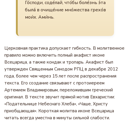
Го́споди, соде́лай, что́бы боле́знь э́та
была́ в очище́ние мно́жества грехо́в
мои́х. Ами́нь.
Церковная практика допускает гибкость. В молитвенное
правило можно включить полный акафист иконе
Всецарица, а также кондак и тропарь. Акафист был
утвержден Священным Синодом РПЦ в декабре 2012
года, более чем через 15 лет после распространения
текста. Его создание связывают с протоиереем
Артемием Владимировым, переложившим греческий
оригинал. В тексте звучит прямой мотив Евхаристии:
«Подательнице Небеснаго Хлеба», «Чаше, Христу
приобщающая». Короткая молитва иконе Всецарица
читать всегда уместна в минуты сильной слабости.