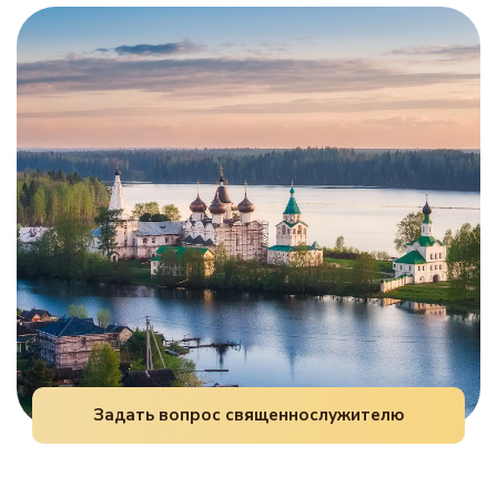
верующие используют переводы на
изучить структуру оглавления, чтобы быстро
современный русский язык. Это помогает
находить нужный текст.
молиться осознанно, хотя за богослужением
традиционно используется
церковнославянский язык.
Задать вопрос священнослужителю