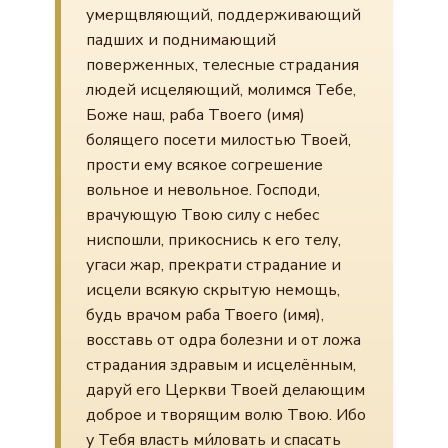
умерщвляющий, поддерживающий
падших и поднимающий
поверженных, телесные страдания
людей исцеляющий, молимся Тебе,
Боже наш, раба Твоего (имя)
болящего посети милостью Твоей,
прости ему всякое согрешение
вольное и невольное. Господи,
врачующую Твою силу с небес
ниспошли, прикоснись к его телу,
угаси жар, прекрати страдание и
исцели всякую скрытую немощь,
будь врачом раба Твоего (имя),
восставь от одра болезни и от ложа
страдания здравым и исцелённым,
даруй его Церкви Твоей делающим
доброе и творящим волю Твою. Ибо
у Тебя власть ми́ловать и спасать