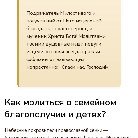
Подражатель Милостивого и
получивший от Него исцелений
благодать, страстотерпец и
мученик Христа Бога! Молитвами
твоими душевные наши неду́ги
исцели, отгоняя всегда вражьи
соблазны от взывающих
непрестанно: «Спаси нас, Господи!»
Как молиться о семейном
благополучии и детях?
Небесные покровители православной семьи —
благоверные князь Пётр и княгиня Феврония Муромские.