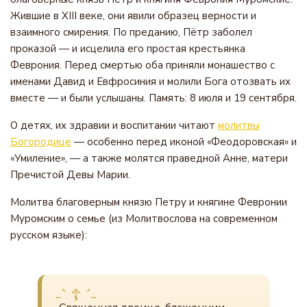
Жившие в XIII веке, они явили образец верности и
взаимного смирения. По преданию, Пётр заболел
проказой — и исцелила его простая крестьянка
Феврония. Перед смертью оба приняли монашество с
именами Давид и Евфросиния и молили Бога отозвать их
вместе — и были услышаны. Память: 8 июля и 19 сентября.
О детях, их здравии и воспитании читают
молитвы
Богородице
— особенно перед иконой «Феодоровская» и
«Умиление», — а также молятся праведной Анне, матери
Пречистой Девы Марии.
Молитва благоверным князю Петру и княгине Февронии
Муромским о семье (из Молитвослова на современном
русском языке):