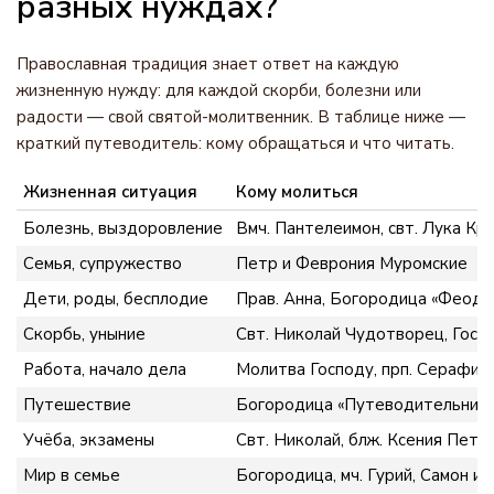
разных нуждах?
Православная традиция знает ответ на каждую
жизненную нужду: для каждой скорби, болезни или
радости — свой святой-молитвенник. В таблице ниже —
краткий путеводитель: кому обращаться и что читать.
Жизненная ситуация
Кому молиться
Болезнь, выздоровление
Вмч. Пантелеимон, свт. Лука Кр
Семья, супружество
Петр и Феврония Муромские
Дети, роды, бесплодие
Прав. Анна, Богородица «Феодо
Скорбь, уныние
Свт. Николай Чудотворец, Госп
Работа, начало дела
Молитва Господу, прп. Серафим
Путешествие
Богородица «Путеводительница»
Учёба, экзамены
Свт. Николай, блж. Ксения Пете
Мир в семье
Богородица, мч. Гурий, Самон и 