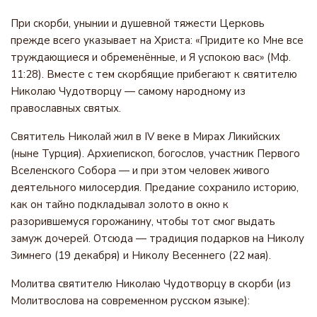
При скорби, унынии и душевной тяжести Церковь
прежде всего указывает на Христа: «Придите ко Мне все
труждающиеся и обременённые, и Я успокою вас» (Мф.
11:28). Вместе с тем скорбящие прибегают к святителю
Николаю Чудотворцу — самому народному из
православных святых.
Святитель Николай жил в IV веке в Мирах Ликийских
(ныне Турция). Архиепископ, богослов, участник Первого
Вселенского Собора — и при этом человек живого
деятельного милосердия. Предание сохранило историю,
как он тайно подкладывал золото в окно к
разорившемуся горожанину, чтобы тот смог выдать
замуж дочерей. Отсюда — традиция подарков на Николу
Зимнего (19 декабря) и Николу Весеннего (22 мая).
Молитва святителю Николаю Чудотворцу в скорби (из
Молитвослова на современном русском языке):