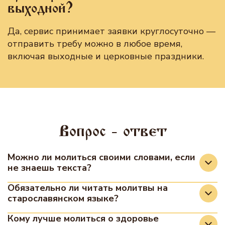
выходной?
Да, сервис принимает заявки круглосуточно —
отправить требу можно в любое время,
включая выходные и церковные праздники.
Вопрос - ответ
Можно ли молиться своими словами, если
не знаешь текста?
Да, православная церковь разрешает
Обязательно ли читать молитвы на
старославянском языке?
молиться своими словами. Главное — чтобы
обращение шло от чистого сердца и с
Нет, не обязательно. Существуют
Кому лучше молиться о здоровье
искренней верой. Однако чтение канонических