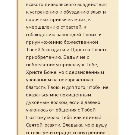
всякого диавольского воздействия,
к устранению и обузданию злых и
порочных привычек моих, к
умерщвлению страстей, к
соблюдению заповедей Твоих, к
приумножению божественной
Твоей благодати и Царства Твоего
приобретению. Ведь я не с
небрежением прихожу к Тебе,
Христе Боже, но с дерзновенным
упованием на неизреченную
благость Твою, и для того, чтобы не
оказаться мне похищенным
духовным волком, если я далеко
уклонюсь от общения с Тобой.
Поэтому молю Тебя: как единый
Святой, освяти, Владыка, мою душу
и тело, ум и сердце, и внутренние