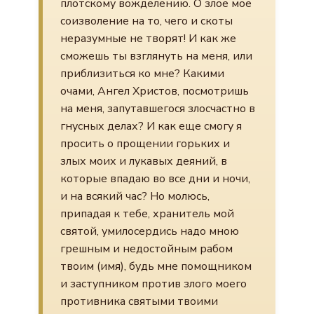
плотскому вожделению. О злое мое
соизволение на то, чего и скоты
неразумные не творят! И как же
сможешь ты взглянуть на меня, или
приблизиться ко мне? Какими
очами, Ангел Христов, посмотришь
на меня, запутавшегося злосчастно в
гнусных делах? И как еще смогу я
просить о прощении горьких и
злых моих и лукавых деяний, в
которые впадаю во все дни и ночи,
и на всякий час? Но молюсь,
припадая к тебе, хранитель мой
святой, умилосердись надо мною
грешным и недостойным рабом
твоим (имя), будь мне помощником
и заступником против злого моего
противника святыми твоими