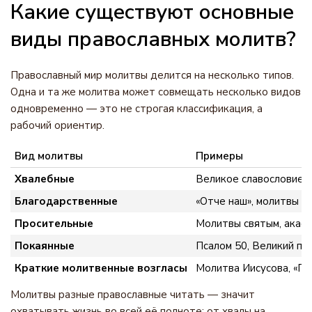
Какие существуют основные
виды православных молитв?
Православный мир молитвы делится на несколько типов.
Одна и та же молитва может совмещать несколько видов
одновременно — это не строгая классификация, а
рабочий ориентир.
Вид молитвы
Примеры
Хвалебные
Великое славословие, 
Благодарственные
«Отче наш», молитвы п
Просительные
Молитвы святым, акаф
Покаянные
Псалом 50, Великий по
Краткие молитвенные возгласы
Молитва Иисусова, «Го
Молитвы разные православные читать — значит
охватывать жизнь во всей её полноте: от хвалы на