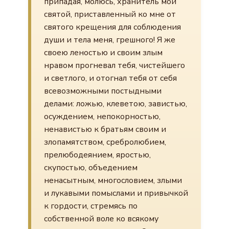
припадая, молюсь, хранитель мой
святой, приставленный ко мне от
святого крещения для соблюдения
души и тела меня, грешного! Я же
своею леностью и своим злым
нравом прогневал тебя, чистейшего
и светлого, и отогнал тебя от себя
всевозможными постыдными
делами: ложью, клеветою, завистью,
осуждением, непокорностью,
ненавистью к братьям своим и
злопамятством, сребролюбием,
прелюбодеянием, яростью,
скупостью, объедением
ненасытным, многословием, злыми
и лукавыми помыслами и привычкой
к гордости, стремясь по
собственной воле ко всякому