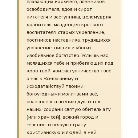
плавающих кормчего, пленников
освободителя, вдов и сирот
питателя и заступника, целомудрия
хранителя, младенцев кроткого
воспитателя, старых укрепление,
постников наставника, трудящихся
упокоение, нищих и убогих
изобильное богатство. Услышь нас,
молящихся тебе и прибегающих под
кров твой, яви заступничество твоё
о нас к Всевышнему и
исходатайствуй твоими
богоугодными молитвами всё,
полезное к спасению душ и тел
наших; сохрани святую обитель эту
[или храм сей], всякий город и
селение, и всякую страну
христианскую и людей, в ней