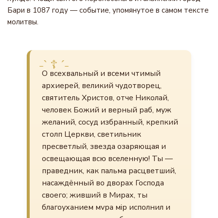
Бари в 1087 году — событие, упомянутое в самом тексте
молитвы.
О всехвальный и всеми чтимый
архиерей, великий чудотворец,
святитель Христов, отче Николай,
человек Божий и верный раб, муж
желаний, сосуд избранный, крепкий
столп Церкви, светильник
пресветлый, звезда озаряющая и
освещающая всю вселенную! Ты —
праведник, как пальма расцветший,
насаждённый во дворах Господа
своего; живший в Мирах, ты
благоуханием мvра мiр исполнил и