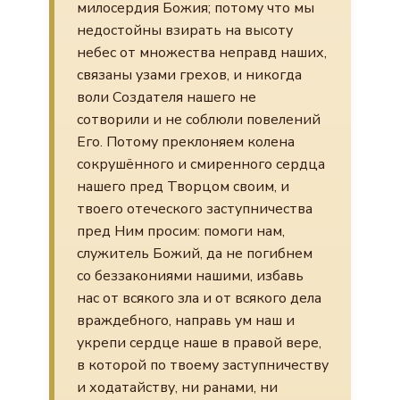
милосердия Божия; потому что мы
недостойны взирать на высоту
небес от множества неправд наших,
связаны узами грехов, и никогда
воли Создателя нашего не
сотворили и не соблюли повелений
Его. Потому преклоняем колена
сокрушённого и смиренного сердца
нашего пред Творцом своим, и
твоего отеческого заступничества
пред Ним просим: помоги нам,
служитель Божий, да не погибнем
со беззакониями нашими, избавь
нас от всякого зла и от всякого дела
враждебного, направь ум наш и
укрепи сердце наше в правой вере,
в которой по твоему заступничеству
и ходатайству, ни ранами, ни