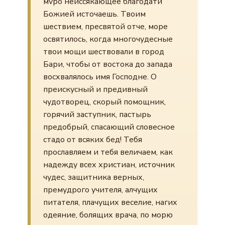
мvро неиссякающее благодати
Божией источаешь. Твоим
шествием, пресвятой отче, море
освятилось, когда многочудесные
твои мощи шествовали в город
Бари, чтобы от востока до запада
восхвалялось имя Господне. О
преискусный и предивный
чудотворец, скорый помощник,
горячий заступник, пастырь
предобрый, спасающий словесное
стадо от всяких бед! Тебя
прославляем и тебя величаем, как
надежду всех христиан, источник
чудес, защитника верных,
премудрого учителя, алчущих
питателя, плачущих веселие, нагих
одеяние, болящих врача, по морю