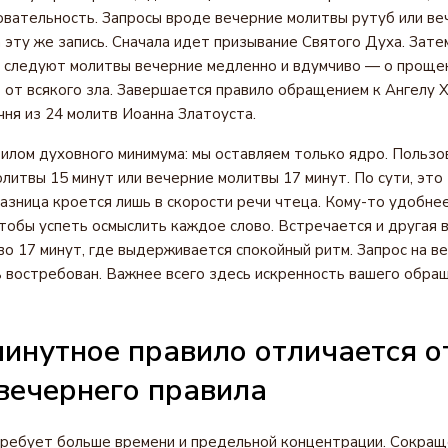
вательность. Запросы вроде вечерние молитвы рутуб или ве
а эту же запись. Сначала идет призывание Святого Духа. Зате
о следуют молитвы вечерние медленно и вдумчиво — о прощен
 от всякого зла. Завершается правило обращением к Ангелу 
чня из 24 молитв Иоанна Златоуста.
илом духовного минимума: мы оставляем только ядро. Пользо
литвы 15 минут или вечерние молитвы 17 минут. По сути, это
Разница кроется лишь в скорости речи чтеца. Кому-то удобне
чтобы успеть осмыслить каждое слово. Встречается и другая
о 17 минут, где выдерживается спокойный ритм. Запрос на в
 востребован. Важнее всего здесь искренность вашего обращ
инутное правило отличается о
вечернего правила
требует больше времени и предельной концентрации. Сокращ