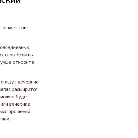
. Позже стоит
повседневных,
 слов. Если вы
лучше откройте
то ищут вечерние
запас расширится.
а можно будет
 или вечерние
ысл прошений.
илам.