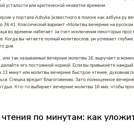
ной усталости или критической нехватке времени.
рсии у портала Azbyka (известного в поиске как азбука ру в
до 36:41. Классический вариант «Молитвы вечерние на русском
ница во времени набегает за счет исключения некоторых прос
в. Когда вы читаете полный молитвослов, ум успевает глубже
о дня.
 или так называемые вечерние молитвы 16, выручает в моме
 делайте его постоянной нормой. Если вы привыкнете каждый
 13 минут или молитвы вечерние быстрое чтение, духовная п
ься. Спешка вредит благоговению. Зато полноценное вечерн
тдых. Кто-то выбирает вечерние молитвы 16 мин, чтобы пр
чтения по минутам: как уложит