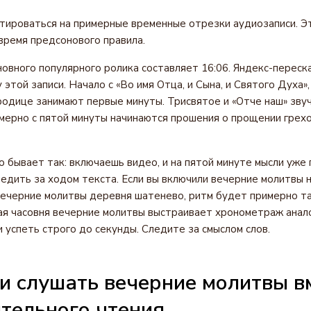
ироваться на примерные временные отрезки аудиозаписи. Э
время предсонового правила.
овного популярного ролика составляет 16:06. Яндекс-переск
этой записи. Начало с «Во имя Отца, и Сына, и Святого Духа»
родице занимают первые минуты. Трисвятое и «Отче наш» звуч
мерно с пятой минуты начинаются прошения о прощении грех
о бывает так: включаешь видео, и на пятой минуте мысли уже 
едить за ходом текста. Если вы включили вечерние молитвы н
ечерние молитвы деревня шатенево, ритм будет примерно та
ая часовня вечерние молитвы выстраивает хронометраж анал
 успеть строго до секунды. Следите за смыслом слов.
и слушать вечерние молитвы в
тельного чтения