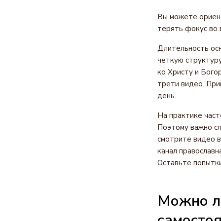
Вы можете ориент
терять фокус во 
Длительность осн
четкую структуру 
ко Христу и Бого
трети видео. При
день.
На практике част
Поэтому важно сл
смотрите видео в
канал православн
Оставьте попытки
Можно л
самостоя