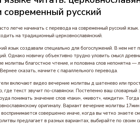
и современный русский
сто легче начинать с перевода на современный русский язык
одить на традиционный церковнославянский.
ий язык создавали специально для богослужений. В нем нет 
ий. Однако новичку объективно трудно уловить смысл древних
е молитвы благостное чтение, и половина слов непонятна — 
 Вернее сказать, начните с параллельного перевода.
ели включают видео вечерние молитвы д шатенево или прос
, где текст звучит по-славянски. Постепенно ваш словарный 
руда понимать значение слов «паки», «живот», «иждити». Тогд
овнославянскому оригиналу. Вариант вечерние молитвы 17мин
 воспринимается совершенно иначе, когда вы четко знаете см
литвы предлагает в разных вариантах, выбирайте по своим с