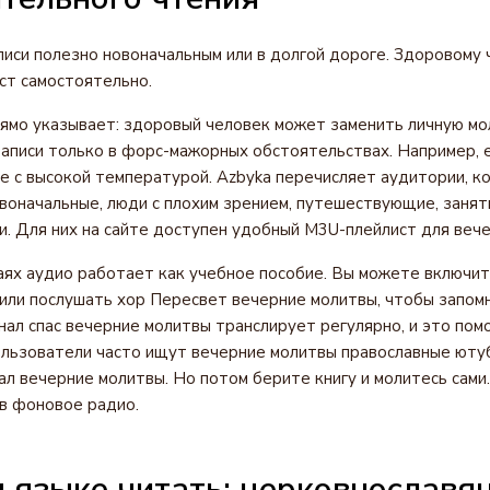
иси полезно новоначальным или в долгой дороге. Здоровому 
ст самостоятельно.
ямо указывает: здоровый человек может заменить личную мо
аписи только в форс-мажорных обстоятельствах. Например, 
е с высокой температурой. Azbyka перечисляет аудитории, к
воначальные, люди с плохим зрением, путешествующие, заня
. Для них на сайте доступен удобный M3U-плейлист для вече
аях аудио работает как учебное пособие. Вы можете включи
 или послушать хор Пересвет вечерние молитвы, чтобы запом
нал спас вечерние молитвы транслирует регулярно, и это пом
ользователи часто ищут вечерние молитвы православные юту
ал вечерние молитвы. Но потом берите книгу и молитесь сам
в фоновое радио.
 языке читать: церковнославя