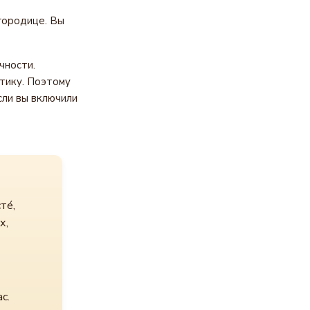
городице. Вы
чности.
тику. Поэтому
сли вы включили
те́,
х,
с.