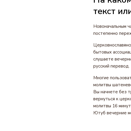
текст ил
Новоначальным ча
постепенно перех
Церковнославянск
бытовых ассоциац
слушаете вечерни
русский перевод.
Многие пользоват
молитвы шатенево
Вы начнете без т
вернуться к церк
молитвы 16 минут
Ютуб вечерние мо