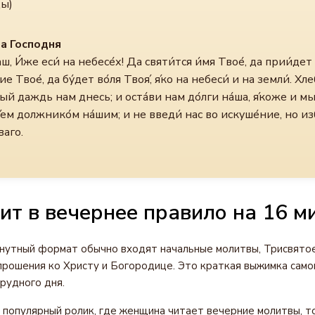
ы)
а Господня
ш, И́же еси́ на небесе́х! Да святи́тся и́мя Твое́, да прии́дет
е Твое́, да бу́дет во́ля Твоя́, я́ко на небеси́ и на земли́. Хл
ый даждь нам днесь; и оста́ви нам до́лги на́ша, я́коже и м
́ем должнико́м на́шим; и не введи́ нас во искуше́ние, но из
ваго.
ит в вечернее правило на 16 м
утный формат обычно входят начальные молитвы, Трисвятое 
рошения ко Христу и Богородице. Это краткая выжимка само
рудного дня.
 популярный ролик, где женщина читает вечерние молитвы, т