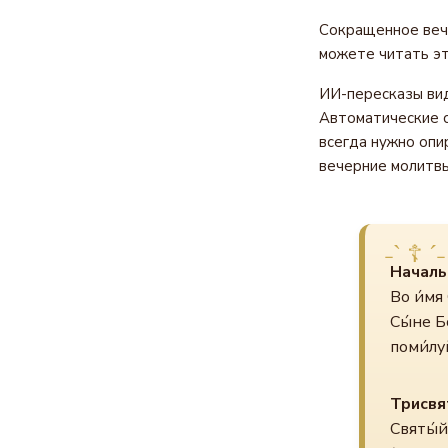
Сокращенное вече
можете читать эт
ИИ-пересказы вид
Автоматические с
всегда нужно опи
вечерние молитвы
Началь
Во и́мя 
Сы́не Б
поми́луй
Трисвя
Святы́й