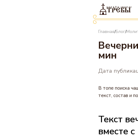
онлайн сервис
ТРЕБЫ
Главная
Блог
Моли
/
/
Вечерни
мин
Дата публикац
В топе поиска ча
текст, состав и 
Текст ве
вместе с