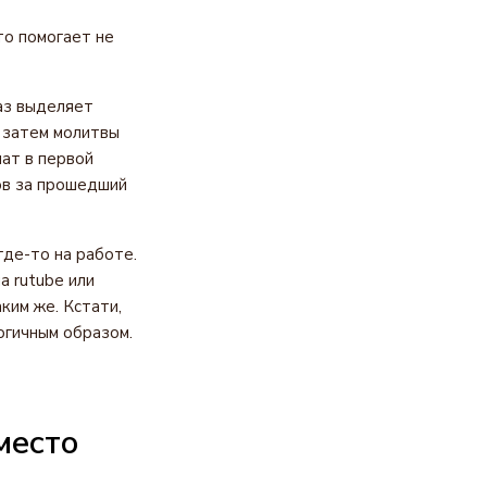
то помогает не
аз выделяет
, затем молитвы
ат в первой
ов за прошедший
где-то на работе.
а rutube или
ким же. Кстати,
огичным образом.
место