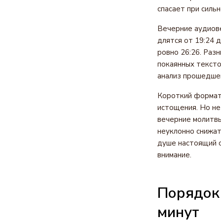
спасает при силь
Вечерние аудиове
длятся от 19:24 
ровно 26:26. Раз
покаянных тексто
анализ прошедшег
Короткий формат,
истощения. Но не
вечерние молитвы
неуклонно снижат
душе настоящий о
внимание.
Порядок 
минут