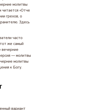
черние молитвы
м читается «Отче
ии грехов, о
Хранителю. Здесь
ватели часто
 тот же самый
е вечерние
 версия — молитвы
ечерние молитвы
ения к Богу.
т
енный вариант