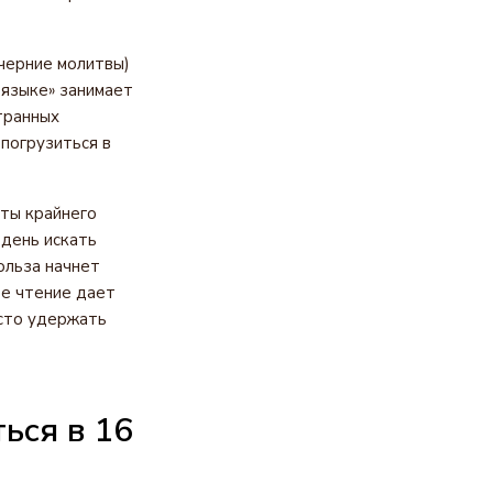
ечерние молитвы)
 языке» занимает
транных
 погрузиться в
нты крайнего
 день искать
ольза начнет
ее чтение дает
осто удержать
ься в 16