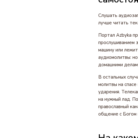
Слушать аудиозап
лучше читать тек
Портал Azbyka пр
прослушиванием з
машину или лежит
аудиомолитвы: но
домашними делами
В остальных случ
молитвы на спасе
ударения. Телека
на нужный лад. П
православный кан
общение с Богом 
На каком