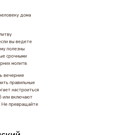
человеку дома
литву
если вы ведете
ому полезны
тые срочными
рних молитв.
ть вечерние
нить правильные
огает настроиться
б или включают
и. Не превращайте
нский