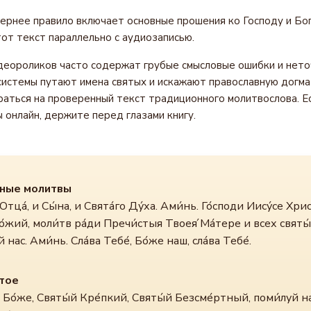
рнее правило включает основные прошения ко Господу и Бо
от текст параллельно с аудиозаписью.
еороликов часто содержат грубые смысловые ошибки и нето
истемы путают имена святых и искажают православную догма
раться на проверенный текст традиционного молитвослова. Е
 онлайн, держите перед глазами книгу.
ные молитвы
Отца́, и Сы́на, и Свята́го Ду́ха. Ами́нь. Го́споди Иису́се Хрис
о́жий, моли́тв ра́ди Пречи́стыя Твоея́ Ма́тере и всех святы́
 нас. Ами́нь. Сла́ва Тебе́, Бо́же наш, сла́ва Тебе́.
тое
 Бо́же, Святы́й Кре́пкий, Святы́й Безсме́ртный, поми́луй на