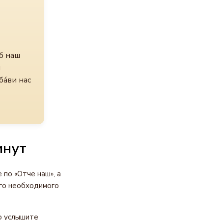
еб наш
ы
ба́ви нас
инут
по «Отче наш», а
го необходимого
о услышите