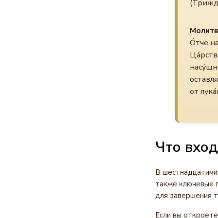
(Трижд
Молитв
О́тче на
Ца́рстви
насу́щн
оставля
от лука́
Что вход
В шестнадцатимин
также ключевые п
для завершения т
Если вы откроете