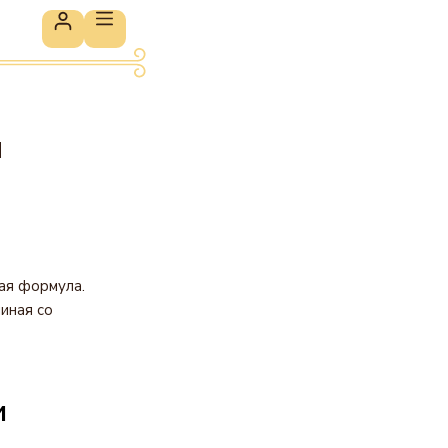
и
ая формула.
иная со
и