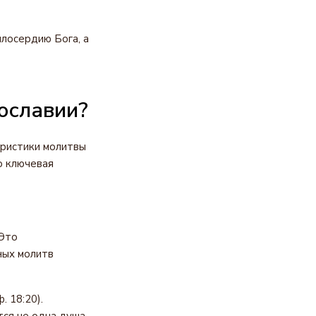
илосердию Бога, а
ославии?
еристики молитвы
о ключевая
 Это
ных молитв
. 18:20).