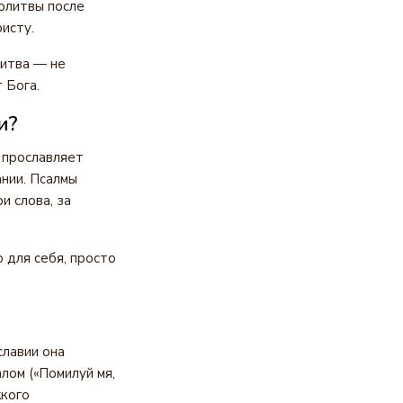
олитвы после
исту.
литва — не
 Бога.
и?
 прославляет
ании. Псалмы
и слова, за
 для себя, просто
славии она
лом («Помилуй мя,
жкого