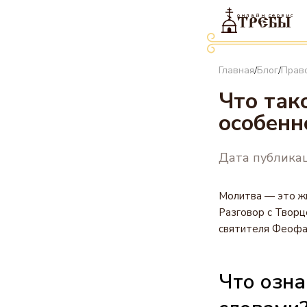
онлайн сервис
ТРЕБЫ
Главная
Блог
Прав
/
/
Что так
особенн
Дата публикац
Молитва — это жи
Разговор с Творц
святителя Феофан
Что озна