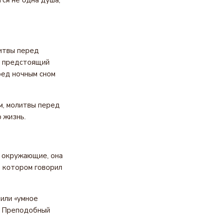
ся не одна душа,
итвы перед
на предстоящий
ред ночным сном
м, молитвы перед
 жизнь.
т окружающие, она
о котором говорил
или «умное
а. Преподобный