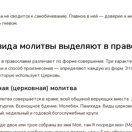
а не сводится к самобичеванию. Главное в ней — доверие к м
 гневом.
вида молитвы выделяют в прав
 в православии различают по форме совершения. Три характ
ки и способ произнесения — определяют каждую из форм. Эт
оторую использует Церковь.
ая (церковная) молитва
итва совершается в храме, всей общиной верующих вместе.
тургия, Всенощное бдение, Молебен, Панихида. Виды церков
й, недельный и годовой богослужебные круги.
Где двое или трое собраны во имя Моё, там Я посреди них» (Мф