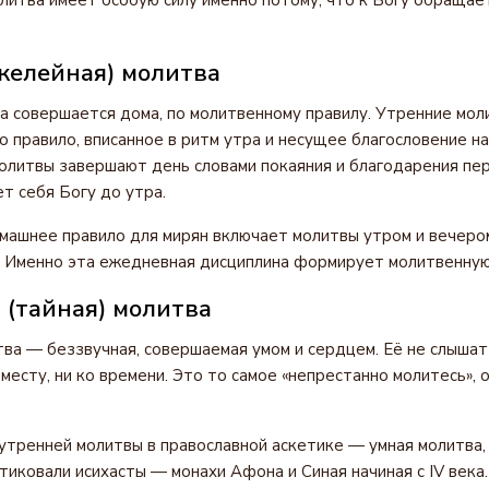
итва имеет особую силу именно потому, что к Богу обращает
келейная) молитва
 совершается дома, по молитвенному правилу. Утренние мол
о правило, вписанное в ритм утра и несущее благословение 
олитвы завершают день словами покаяния и благодарения пе
т себя Богу до утра.
ашнее правило для мирян включает молитвы утром и вечеро
. Именно эта ежедневная дисциплина формирует молитвенную
 (тайная) молитва
ва — беззвучная, совершаемая умом и сердцем. Её не слыша
 месту, ни ко времени. Это то самое «непрестанно молитесь», 
тренней молитвы в православной аскетике — умная молитва, 
ктиковали исихасты — монахи Афона и Синая начиная с IV век