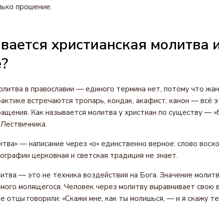
лько прошение.
вается христианская молитва и
е?
олитва в православии — единого термина нет, потому что жан
актике встречаются тропарь, кондак, акафист, канон — всё 
ащения. Как называется молитва у христиан по существу — «б
 Лествичника.
тва» — написание через «о» единственно верное: слово восход
ографии церковная и светская традиция не знает.
итва — это не техника воздействия на Бога. Значение молитв
амого молящегося. Человек через молитву выравнивает свою в
 отцы говорили: «Скажи мне, как ты молишься, — и я скажу теб