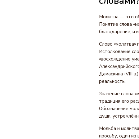
словами
Молитва — это об
Понятие слова «мо
благодарение, и 
Слово «молитва» 
Истолкование сло
«восхождение ума 
Александрийского 
Дамаскина (VIII в
реальность.
Значение слова «
традиция его рас
Обозначение моли
души, устремлённо
Мольба и молитва
просьбу, один из