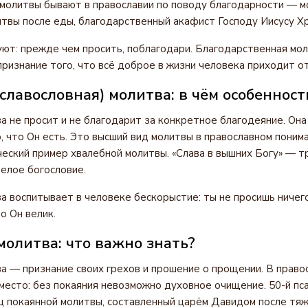
 молитвы бывают в православии по поводу благодарности — м
твы после еды, благодарственный акафист Господу Иисусу Хр
ют: прежде чем просить, поблагодари. Благодарственная мо
признание того, что всё доброе в жизни человека приходит от
славословная) молитва: в чём особенност
а не просит и не благодарит за конкретное благодеяние. Она
о, что Он есть. Это высший вид молитвы в православном поним
еский пример хвалебной молитвы. «Слава в вышних Богу» — тр
елое богословие.
а воспитывает в человеке бескорыстие: ты не просишь ничего
о Он велик.
молитва: что важно знать?
а — признание своих грехов и прошение о прощении. В право
место: без покаяния невозможно духовное очищение. 50-й пса
 покаянной молитвы, составленный царём Давидом после тя