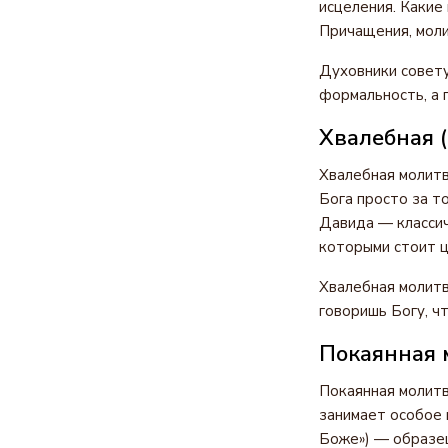
исцеления. Какие
Причащения, моли
Духовники совету
формальность, а 
Хвалебная (
Хвалебная молитв
Бога просто за т
Давида — классич
которыми стоит ц
Хвалебная молитв
говоришь Богу, чт
Покаянная 
Покаянная молитв
занимает особое 
Боже») — образец