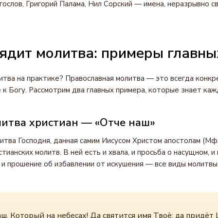
ослов, Григорий Палама, Нил Сорский — имена, неразрывно св
ядит молитва: примеры главны
итва на практике? Православная молитва — это всегда конкр
к Богу. Рассмотрим два главных примера, которые знает ка
литва христиан — «Отче наш»
итва Господня, данная самим Иисусом Христом апостолам (Мф.
тианских молитв. В ней есть и хвала, и просьба о насущном, и
 и прошение об избавлении от искушения — все виды молитвы
ш, Который на небесах! Да святится имя Твоё; да придёт