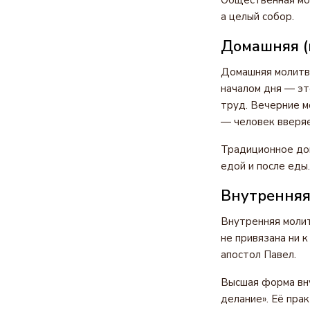
Общественная мол
а целый собор.
Домашняя (
Домашняя молитва
началом дня — эт
труд. Вечерние м
— человек вверяе
Традиционное дом
едой и после еды
Внутренняя
Внутренняя молит
не привязана ни к
апостол Павел.
Высшая форма вну
делание». Её пра