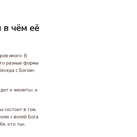
 в чём её
ров много. В
это разные формы
еседа с Богом»,
ит к «молить», и
ы состоит в том,
олю с волей Бога.
е, кто ты».