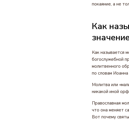
покаяние, а не то
Как назы
значени
Как называется м
богослужебной пр
молитвенного обр
по словам Иоанна
Молитва или «мали
никакой иной орф
Православная мол
что она меняет с
Вот почему святые