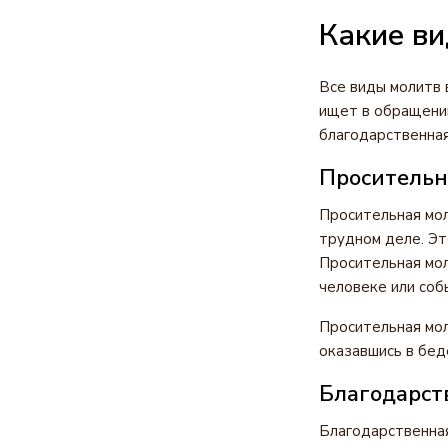
Какие ви
Все виды молитв 
ищет в обращении
благодарственная
Просительна
Просительная мол
трудном деле. Эт
Просительная мол
человеке или соб
Просительная мол
оказавшись в беде
Благодарств
Благодарственная