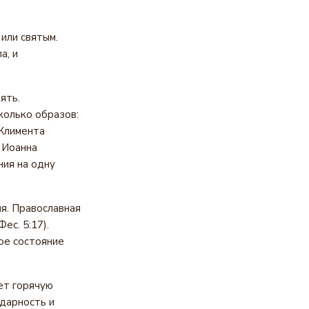
или святым.
а, и
ять.
колько образов:
 Климента
о Иоанна
ния на одну
я. Православная
ес. 5:17).
ое состояние
ет горячую
одарность и