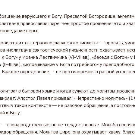
?
ращение верующего к Богу, Пресвятой Богородице, ангелам 
литва» в православии шире, чем простое прошение: это и хвал
исповедание веры.
происходит от церковнославянского «молить» — просить, умол
ва «молитва» в святоотеческой письменности охватывает нес
к Богу» у Иоанна Лествичника (VI–VII вв.), «беседа с Богом» у
(II–III вв.), «испрашивание у Бога потребного» у преподобног
.). Каждое определение — не противоречие, а разный угол зре
молитва» в бытовом языке иногда сужают до молитвы-прошени
ширяет. Апостол Павел призывал: «Непрестанно молитесь» (1 Ф
твы в таком контексте — не разовое обращение, а постоянн
й к Богу.
 — слова родственные, но не тождественные. Мольба означа
 видов обращения. Молитва шире: она охватывает хвалу, благ