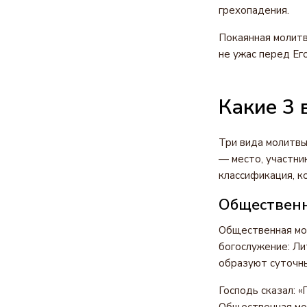
грехопадения.
Покаянная молитв
не ужас перед Его
Какие 3 
Три вида молитвы
— место, участни
классификация, к
Общественн
Общественная мол
богослужение: Ли
образуют суточны
Господь сказал: «