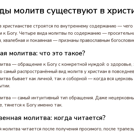
ды молитв существуют в христ
в христианстве строятся по внутреннему содержанию — чего
 к Богу. Четыре вида молитвы по содержанию — просительна
, хвалебная и покаянная — признаны православным богослови
я молитва: что это такое?
итва — обращение к Богу с конкретной нуждой: о здоровье,
о самый распространённый вид молитв у христиан в повседнев
итва бывает как личной, так и соборной — когда вся церковь
ытии.
итва — самый интуитивный тип обращения. Даже нецерковны
, тянется к Богу именно так.
енная молитва: когда читается?
 молитва читается после получения просимого, после трапезы