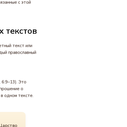
язанные с этой
х текстов
етный текст или
ждый православный
 6:9–13). Это
 прошение о
 в одном тексте.
 Царство