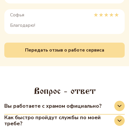
Софья
Благодарю!
Передать отзыв о работе сервиса
Вопрос - ответ
Вы работаете с храмом официально?
Да, мы сотрудничаем с храмами на
Как быстро пройдут службы по моей
требе?
официальной основе. Передача записок,