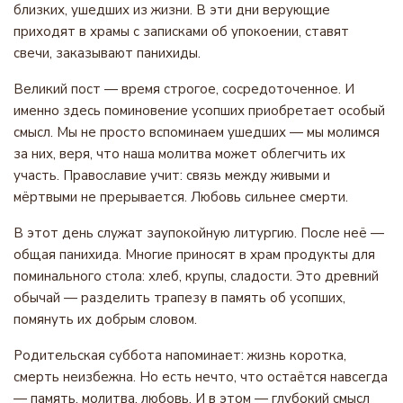
близких, ушедших из жизни. В эти дни верующие
приходят в храмы с записками об упокоении, ставят
свечи, заказывают панихиды.
Великий пост — время строгое, сосредоточенное. И
именно здесь поминовение усопших приобретает особый
смысл. Мы не просто вспоминаем ушедших — мы молимся
за них, веря, что наша молитва может облегчить их
участь. Православие учит: связь между живыми и
мёртвыми не прерывается. Любовь сильнее смерти.
В этот день служат заупокойную литургию. После неё —
общая панихида. Многие приносят в храм продукты для
поминального стола: хлеб, крупы, сладости. Это древний
обычай — разделить трапезу в память об усопших,
помянуть их добрым словом.
Родительская суббота напоминает: жизнь коротка,
смерть неизбежна. Но есть нечто, что остаётся навсегда
— память, молитва, любовь. И в этом — глубокий смысл