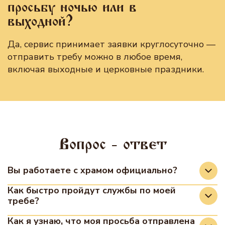
просьбу ночью или в
выходной?
Да, сервис принимает заявки круглосуточно —
отправить требу можно в любое время,
включая выходные и церковные праздники.
Вопрос - ответ
Вы работаете с храмом официально?
Да, мы сотрудничаем с храмами на
Как быстро пройдут службы по моей
требе?
официальной основе. Передача записок,
молитвенных прошений осуществляется в
В разных храмах существует разное
Как я узнаю, что моя просьба отправлена