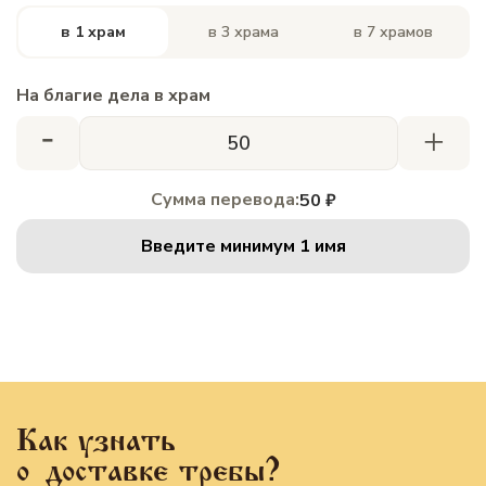
в 1 храм
в 3 храма
в 7 храмов
На благие дела в храм
-
+
Сумма перевода:
50 ₽
Введите минимум 1 имя
Как узнать
о доставке требы?