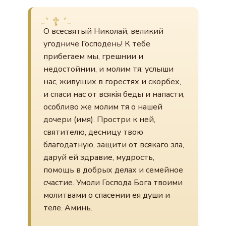
О всесвятый Николай, великий
угодниче Господень! К тебе
прибегаем мы, грешнии и
недостойнии, и молим тя: услыши
нас, живущих в горестях и скорбех,
и спаси нас от всякія беды и напасти,
особливо же молим тя о нашей
дочери (имя). Простри к ней,
святителю, десницу твою
благодатную, защити от всякаго зла,
даруй ей здравие, мудрость,
помощь в добрых делах и семейное
счастие. Умоли Господа Бога твоими
молитвами о спасении ея души и
теле. Аминь.