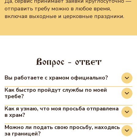
Да, сервис принимает заявки круглосуточно —
отправить требу можно в любое время,
включая выходные и церковные праздники.
Вопрос - ответ
Вы работаете с храмом официально?
Да, мы сотрудничаем с храмами на
Как быстро пройдут службы по моей
требе?
официальной основе. Передача записок,
молитвенных прошений осуществляется в
В разных храмах существует разное
Как я узнаю, что моя просьба отправлена
рамках заключённых соглашений с
в храм?
расписание богослужений. Если ваш заказ был
настоятелями храмов, участвующих в проекте.
получен до начала богослужения, то уже на
Сразу после оформления и передачи вашего
Можно ли подать свою просьбу, находясь
На сегодняшний день прошения передаются в
этом богослужении будут молитвенно
за границей?
прошения в храм, вы получите уведомление